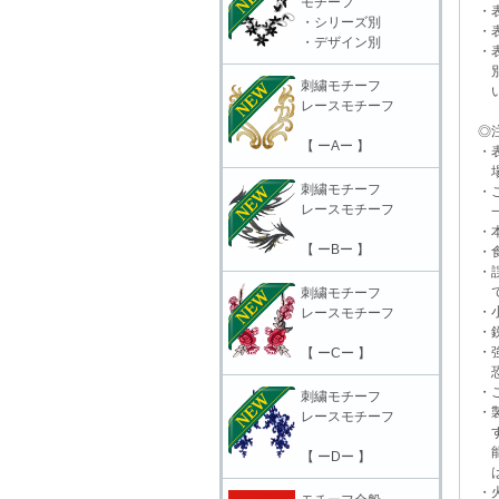
モチーフ
・表
・シリーズ別
・表
・デザイン別
・表
別販
刺繍モチーフ
いる
レースモチーフ
◎注
【 ーAー 】
・表
場合
刺繍モチーフ
・ご
レースモチーフ
一切
・本
【 ーBー 】
・食
・誤
で
刺繍モチーフ
・小
レースモチーフ
・鋭
・強
【 ーCー 】
恐れ
・ご
刺繍モチーフ
・製
レースモチーフ
する
能性
【 ーDー 】
は充
・火