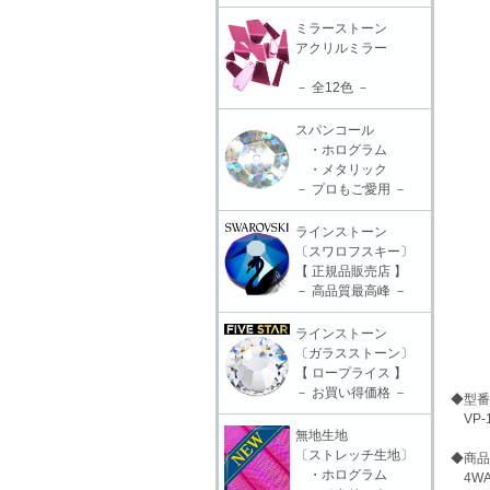
ミラーストーン
アクリルミラー
－ 全12色 －
スパンコール
・ホログラム
・メタリック
－ プロもご愛用 －
ラインストーン
〔スワロフスキー〕
【 正規品販売店 】
－ 高品質最高峰 －
ラインストーン
〔ガラスストーン〕
【 ロープライス 】
－ お買い得価格 －
◆型番
VP-1
無地生地
〔ストレッチ生地〕
◆商品
・ホログラム
4WA