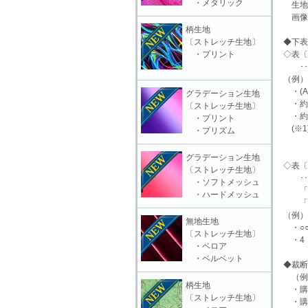
・メタリック
生地
画像
柄生地
〔ストレッチ生地〕
◆下表
・プリント
◇表〔下
･･･
（例）「
・(A
グラデーション生地
・約9
〔ストレッチ生地〕
・約7
・プリント
(※1
・プリズム
ホロ
やす
グラデーション生地
◇表〔
〔ストレッチ生地〕
･･･
・ソフトメッシュ
「在
・ハードメッシュ
「購
（例）
無地生地
・○○
〔ストレッチ生地〕
・4 
・ベロア
・ベルベット
◆裁断
（例）
柄生地
・購入
〔ストレッチ生地〕
・購入