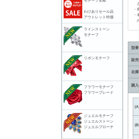
モチーフ全般
さ
・廃
わけありセール品
・本
アウトレット特価
の責
ラインストーン
モチーフ
型番
リボンモチーフ
販売
在庫
購入
フラワーモチーフ
フラワーブレード
(
ジュエルモチーフ
ジュエルストーン
(
ジュエルブローチ