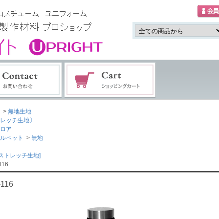
>
無地生地
レッチ生地〕
ロア
ルベット
>
無地
ayストレッチ生地]
116
-116