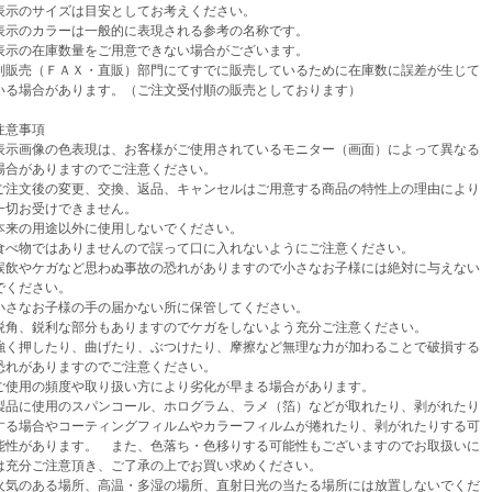
示のサイズは目安としてお考えください。
示のカラーは一般的に表現される参考の名称です。
示の在庫数量をご用意できない場合がございます。
売（ＦＡＸ・直販）部門にてすでに販売しているために在庫数に誤差が生じて
場合があります。（ご注文受付順の販売としております）
意事項
示画像の色表現は、お客様がご使用されているモニター（画面）によって異なる
がありますのでご注意ください。
注文後の変更、交換、返品、キャンセルはご用意する商品の特性上の理由により
お受けできません。
来の用途以外に使用しないでください。
べ物ではありませんので誤って口に入れないようにご注意ください。
飲やケガなど思わぬ事故の恐れがありますので小さなお子様には絶対に与えない
ください。
さなお子様の手の届かない所に保管してください。
角、鋭利な部分もありますのでケガをしないよう充分ご注意ください。
く押したり、曲げたり、ぶつけたり、摩擦など無理な力が加わることで破損する
がありますのでご注意ください。
使用の頻度や取り扱い方により劣化が早まる場合があります。
品に使用のスパンコール、ホログラム、ラメ（箔）などが取れたり、剥がれたり
場合やコーティングフィルムやカラーフィルムが捲れたり、剥がれたりする可
があります。 また、色落ち・色移りする可能性もございますのでお取扱いに
分ご注意頂き、ご了承の上でお買い求めください。
気のある場所、高温・多湿の場所、直射日光の当たる場所には放置しないでくだ