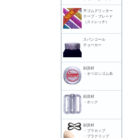
平ゴムグリッター
テープ・ブレード
（ストレッチ）
スパンコール
チョーカー
副資材
・オペロンゴム糸
副資材
・ホック
副資材
・ブラカップ
・ブラクリップ