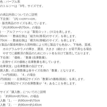
色：パープル系
のトルソーは「9号」サイズです。
の表記内容についてのご説明
左側〕「(A) ○○cm×○○cm」
 販売商品のサイズを表しています。
(A) 約90cm×約70cm」の場合
) ･･･ アルファベットは「製造ロット」(※1)を表します。
0cm ･･･ 数値左側は「縦方向(巻長)のサイズ」を表します。
0cm ･･･ 数値右側は「横方向(巻幅)のサイズ」を表します。
) 製品の製造時期や入荷時期により同じ製品でも色合い、下地色、質感、
グラムやラメの輝き、濃淡、大きさ（細かさ）が若干異なる場合
でに裁断済の製品のためにロット名を分けて販売しております。
下右側〕「価格」「数量 (在庫数量)」
 左側サイズの価格と在庫数量を表しています。
庫状況」は在庫数量の合計です。
入数」の上限数量は各サイズ右側の「数量」となります。
「○○円(税抜)」「4」の場合
円(税抜) ･･･ 左側表記サイズの「数量1の価格(税抜)」を表します。
･･･ 左側表記サイズの在庫数量が「4」あることを表します。
サイズ「購入数」についてのご説明
「約90cm×約70cm」の場合
数「1」･･･ 約90cm×約70cm
数「2」･･･ 約90cm×約140cm