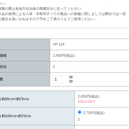
い。
棄の際は各地方自治体の廃棄区分に従ってください。
品の使用による人体・衣類等すべての製品への損傷に関しましては弊社では一切
任を負いかねますので予めご了承のうえでご使用ください。
VP-116
価格
2,450円(税込)
状況
2
数
2,450円(税込)
A) 約90cm×約70cm
SOLD OUT
2,720円(税込)
B) 約100cm×約70cm
2