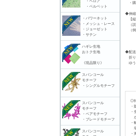
・ベロア
・購入
・ベルベット
◆伸縮度
・パワーネット
【縦+
・メッシュ・レース
（説明
・ジョーゼット
（例）
・サテン
10
にな
ハギレ生地
おトク生地
◆配送
折り
《現品限り》
ゆう
スパンコール
モチーフ
・シングルモチーフ
◎特
スパンコール
・販
モチーフ
・生
・ペアモチーフ
がご
・ブレードモチーフ
・輸
場合
スパンコール
・海