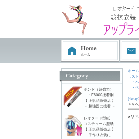
ホーム
〔スト
・ベ
・ベ
ボンド（超強力）
・E6000接着剤
[4w
【 正規品販売店 】
> VP-
－ 超強固に接着 －
VP
レオタード型紙
コスチューム型紙
【 正規品販売店 】
－ 手作り衣装に －