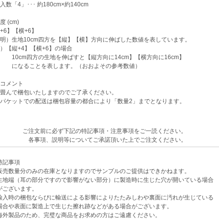
数「4」･･･ 約180cm×約140cm
 (cm)
6】【横+6】
）生地10cm四方を【縦】【横】方向に伸ばした数値を表しています。
【縦+4】【横+6】の場合
cm四方の生地を伸ばすと【縦方向に14cm】【横方向に16cm】
ることを表します。（おおよその参考数値）
コメント
畳んで梱包いたしますのでご了承ください。
パケットでの配送は梱包容量の都合により「数量2」までとなります。
ご注文前に必ず下記の特記事項・注意事項をご一読ください。
各事項、説明等についてご承諾頂いた上でご注文ください。
記事項
売数量分のみの在庫となりますのでサンプルのご提供はできかねます。
地端（耳の部分ですので影響がない部分）に製造時に生じた穴が開いている場合
ざいます。
入時の梱包ならびに輸送による影響によりたたみしわや裏面に汚れが生じている
や表面に製造上で生じた擦れ跡などがある場合がございます。
外製品のため、完璧な商品をお求めの方はご遠慮ください。