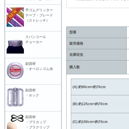
平ゴムグリッター
テープ・ブレード
（ストレッチ）
型番
スパンコール
チョーカー
販売価格
在庫状況
副資材
購入数
・オペロンゴム糸
(A) 約90cm×約70cm
副資材
・ホック
(B) 約125cm×約70cm
副資材
(C) 約100cm×約70cm
・ブラカップ
・ブラクリップ