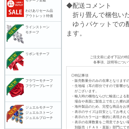
モチーフ全般
◆配送コメント
わけありセール品
折り畳んで梱包いた
アウトレット特価
ゆうパケットでの配
ラインストーン
ます。
モチーフ
リボンモチーフ
ご注文前に必ず下記の特
各事項、説明等につい
◎特記事項
フラワーモチーフ
・販売数量分のみの在庫となりますの
フラワーブレード
・生地端（耳の部分ですので影響がな
がございます。
・輸入時の梱包ならびに輸送による影
場合や表面に製造上で生じた擦れ跡
・海外製品のため、完璧な商品をお求
ジュエルモチーフ
・表示のサイズは目安としてお考え
ジュエルストーン
・表示のカラーは一般的に表現される
ジュエルブローチ
・表示の在庫数量をご用意できない
別販売（ＦＡＸ・直販）部門にてす