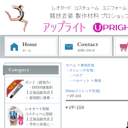
ホーム
>
無地生地
〔ストレッチ生地〕
・ベロア
・ベルベット
>
無地
ボンド（超強力）
・E6000接着剤
[4wayストレッチ生地]
【 正規品販売店 】
> VP-104
－ 超強固に接着 －
VP-104
レオタード型紙
コスチューム型紙
【 正規品販売店 】
－ 手作り衣装に －