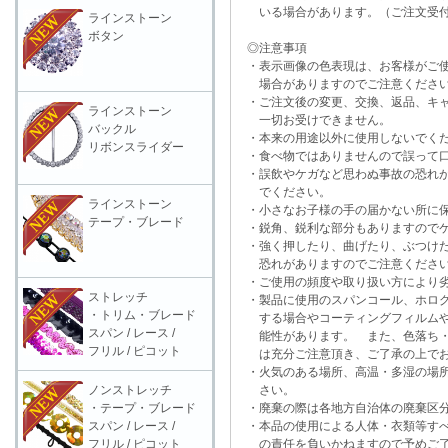
いる場合があります。（ご注文受付
ラインストーン
ボタン
◎注意事項
・表示画像の色表現は、お客様がご使
場合がありますのでご注意くださ
・ご注文後の変更、交換、返品、キャ
ラインストーン
一切お受けできません。
バックル
・本来の用途以外に使用しないでく
リボンスライダー
・食べ物ではありませんので誤って口
・誤飲やケガなど思わぬ事故の恐れが
でください。
ラインストーン
・小さなお子様の手の届かない所に保
テープ・ブレード
・鋭角、鋭利な部分もありますのでケ
・強く押したり、曲げたり、ぶつけた
恐れがありますのでご注意くださ
・ご使用の頻度や取り扱い方により劣
ストレッチ
・製品に使用のスパンコール、ホログ
・トリム・ブレード
する場合やコーティングフィルムや
スパン / レース /
能性があります。 また、色落ち・
フリル / ピコット
は充分ご注意頂き、ご了承の上でお
・火気のある場所、高温・多湿の場所
ノンストレッチ
さい。
・テープ・ブレード
・廃棄の際は各地方自治体の廃棄区分
スパン / レース /
・本品の使用による人体・衣類等すべ
フリル / ピコット
の責任を負いかねますので予めご了