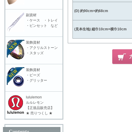
(D) 約90cm×約68cm
副資材
・ケース ・トレイ
・ピンセット など
(見本生地) 縦巾10cm×横巾10cm
装飾資材
・アクリルストーン
・スタッズ
装飾資材
・ビーズ
・グリッター
lululemon
ルルレモン
【正規品販売店】
★ 売りつくし ★