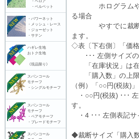
・ベロア
ホログラムやラメ
・ベルベット
る場合
・パワーネット
・メッシュ・レース
やすでに裁断済の
・ジョーゼット
ます。
・サテン
◇表〔下右側〕「価格
ハギレ生地
おトク生地
･･･ 左側サイズ
「在庫状況」は在
《現品限り》
「購入数」の上限数
スパンコール
モチーフ
（例）「○○円(税抜)
・シングルモチーフ
・○○円(税抜) ･･
す。
スパンコール
モチーフ
・4 ･･･ 左側表
・ペアモチーフ
・ブレードモチーフ
◆裁断サイズ「購入
スパンコール