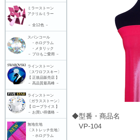
ミラーストーン
アクリルミラー
－ 全12色 －
スパンコール
・ホログラム
・メタリック
－ プロもご愛用 －
ラインストーン
〔スワロフスキー〕
【 正規品販売店 】
－ 高品質最高峰 －
ラインストーン
〔ガラスストーン〕
【 ロープライス 】
－ お買い得価格 －
◆型番・商品名
無地生地
VP-104
〔ストレッチ生地〕
・ホログラム