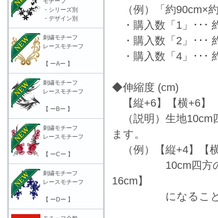
モチーフ
（例）「約90cm×約
・シリーズ別
・デザイン別
・購入数「1」･･･ 約9
刺繍モチーフ
・購入数「2」･･･ 約9
レースモチーフ
・購入数「4」･･･ 約1
【 ーAー 】
刺繍モチーフ
◆伸縮度 (cm)
レースモチーフ
【縦+6】【横+6】
【 ーBー 】
（説明）生地10c
刺繍モチーフ
ます。
レースモチーフ
（例）【縦+4】【横
【 ーCー 】
10cm四方の生地
刺繍モチーフ
16cm】
レースモチーフ
になることを表
【 ーDー 】