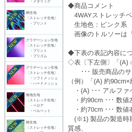
・メタリック
◆商品コメント
柄生地
4WAYストレッチ
〔ストレッチ生地〕
生地色：ピンク系
・プリント
画像のトルソーは「
グラデーション生地
〔ストレッチ生地〕
・プリント
◆下表の表記内容に
・プリズム
◇表〔下左側〕「(A) ○
グラデーション生地
･･･ 販売商品の
〔ストレッチ生地〕
・ソフトメッシュ
（例）「(A) 約90cm
・ハードメッシュ
・(A) ･･･ アル
無地生地
・約90cm ･･･ 
〔ストレッチ生地〕
・ベロア
・約70cm ･･･ 
・ベルベット
(※1) 製品の製造
柄生地
質感、
〔ストレッチ生地〕