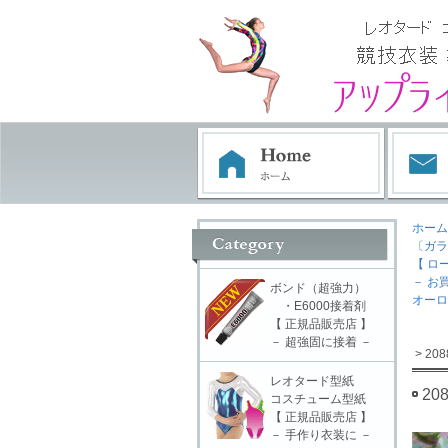
ホーム
〔ガラ
【 ロ
－ お
ボンド（超強力）
オーロ
・E6000接着剤
【 正規品販売店 】
－ 超強固に接着 －
> 2
レオタード型紙
2
コスチューム型紙
【 正規品販売店 】
－ 手作り衣装に －