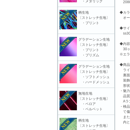
・メタリック
208
柄生地
◆カラ
〔ストレッチ生地〕
オー
・プリント
◆サイ
ss30
グラデーション生地
◆内容
〔ストレッチ生地〕
30ヶ
・プリント
※エラ
・プリズム
◆商品
グラデーション生地
ライ
〔ストレッチ生地〕
裏面
・ソフトメッシュ
装飾
・ハードメッシュ
形状：
・魅力
無地生地
品質
〔ストレッチ生地〕
Aラ
・ベロア
・検品
・ベルベット
て傷
また
柄生地
内と
〔ストレッチ生地〕