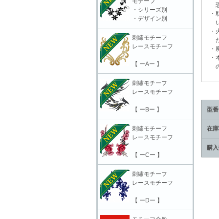
モチーフ
恐れ
・シリーズ別
・取
・デザイン別
いに
・火
刺繍モチーフ
だ
レースモチーフ
・廃
・本
【 ーAー 】
の責
刺繍モチーフ
レースモチーフ
【 ーBー 】
型番
刺繍モチーフ
在庫
レースモチーフ
購入
【 ーCー 】
刺繍モチーフ
レースモチーフ
【 ーDー 】