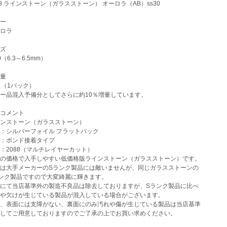
8 ラインストーン（ガラスストーン） オーロラ（AB）ss30
ー
ロラ
ズ
（6.3～6.5mm）
量
（1パック）
ー品混入予備分としてさらに約10％増量しています。
コメント
ンストーン（ガラスストーン）
：シルバーフォイル フラットバック
：ボンド接着タイプ
2088（マルチレイヤーカット）
の価格で入手しやすい低価格版ラインストーン（ガラスストーン）です。
は大手メーカーのSランク製品には敵いませんが、同じガラスストーンの
ンク製品ですので大変綺麗に輝きます。
にて当店基準外の製造不良品は除去しておりますが、Sランク製品に比べ
や欠けが生じている製品が混入している場合がございます。
、表面には支障がない、裏面にのみ汚れや傷が生じている製品は当店基準
してご用意しておりますのでご了承の上でお買い求めください。