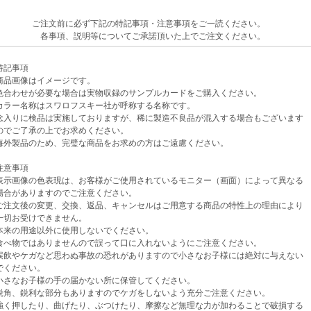
ご注文前に必ず下記の特記事項・注意事項をご一読ください。
各事項、説明等についてご承諾頂いた上でご注文ください。
記事項
品画像はイメージです。
わせが必要な場合は実物収録のサンプルカードをご購入ください。
ラー名称はスワロフスキー社が呼称する名称です。
入りに検品は実施しておりますが、稀に製造不良品が混入する場合もございます
ご了承の上でお求めください。
外製品のため、完璧な商品をお求めの方はご遠慮ください。
意事項
示画像の色表現は、お客様がご使用されているモニター（画面）によって異なる
がありますのでご注意ください。
注文後の変更、交換、返品、キャンセルはご用意する商品の特性上の理由により
お受けできません。
来の用途以外に使用しないでください。
べ物ではありませんので誤って口に入れないようにご注意ください。
飲やケガなど思わぬ事故の恐れがありますので小さなお子様には絶対に与えない
ください。
さなお子様の手の届かない所に保管してください。
角、鋭利な部分もありますのでケガをしないよう充分ご注意ください。
く押したり、曲げたり、ぶつけたり、摩擦など無理な力が加わることで破損する