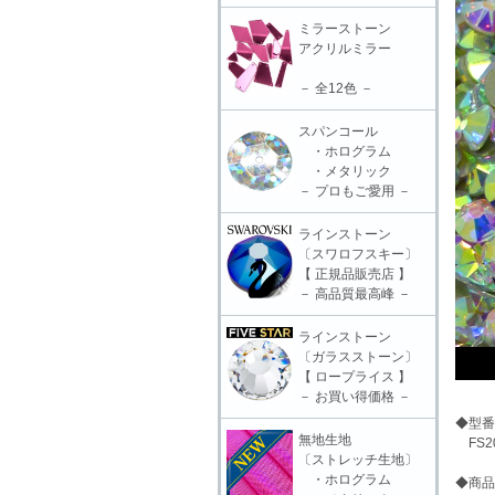
ミラーストーン
アクリルミラー
－ 全12色 －
スパンコール
・ホログラム
・メタリック
－ プロもご愛用 －
ラインストーン
〔スワロフスキー〕
【 正規品販売店 】
－ 高品質最高峰 －
ラインストーン
〔ガラスストーン〕
【 ロープライス 】
－ お買い得価格 －
◆型番
無地生地
FS20
〔ストレッチ生地〕
・ホログラム
◆商品