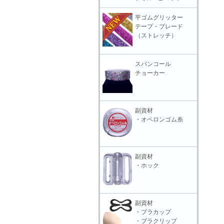
平ゴムグリッター
テープ・ブレード
（ストレッチ）
スパンコール
チョーカー
副資材
・オペロンゴム糸
副資材
・ホック
副資材
・ブラカップ
・ブラクリップ