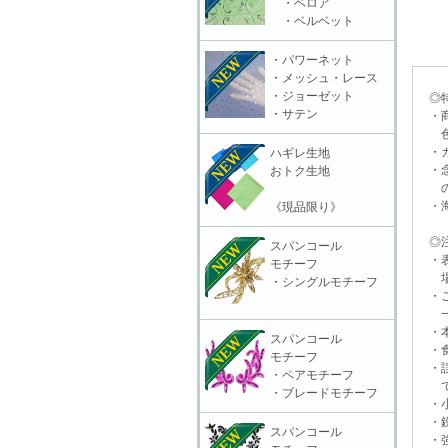
・ベロア
・ベルベット
・パワーネット
・メッシュ・レース
・ジョーゼット
◎特
・サテン
・商
色合
・カ
ハギレ生地
・念
おトク生地
ので
・海
《現品限り》
◎注
スパンコール
・表
モチーフ
場合
・シングルモチーフ
・ご
一切
・本
スパンコール
・食
モチーフ
・誤
・ペアモチーフ
で
・ブレードモチーフ
・小
・鋭
スパンコール
・強