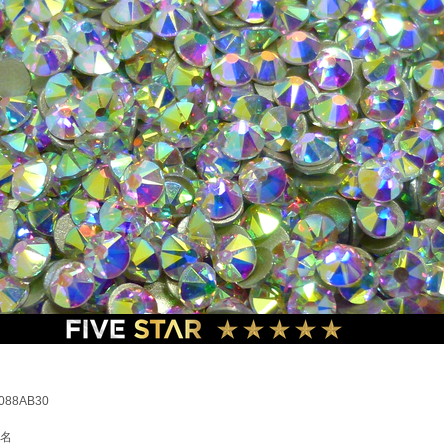
88AB30
名