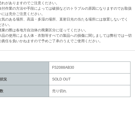
がありますのでご注意ください。
付作業の方法や手段によっては破損などのトラブルの原因になりますのでお取扱
は充分ご注意ください。
気のある場所、高温・多湿の場所、直射日光の当たる場所には放置しないでく
さい。
棄の際は各地方自治体の廃棄区分に従ってください。
品の使用による人体・衣類等すべての製品への損傷に関しましては弊社では一切
任を負いかねますので予めご了承のうえでご使用ください。
FS2088AB30
状況
SOLD OUT
数
売り切れ