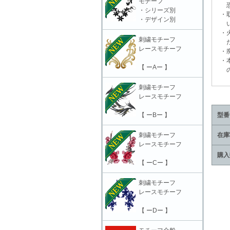
モチーフ
恐れ
・シリーズ別
・取
・デザイン別
いに
・火
刺繍モチーフ
だ
レースモチーフ
・廃
・本
【 ーAー 】
の責
刺繍モチーフ
レースモチーフ
【 ーBー 】
型番
刺繍モチーフ
在庫
レースモチーフ
購入
【 ーCー 】
刺繍モチーフ
レースモチーフ
【 ーDー 】