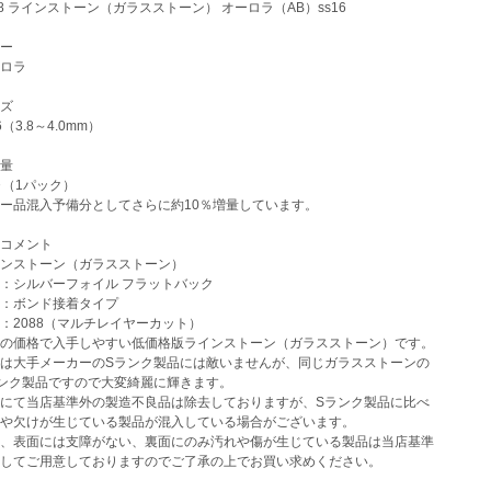
8 ラインストーン（ガラスストーン） オーロラ（AB）ss16
ー
ロラ
ズ
（3.8～4.0mm）
量
（1パック）
ー品混入予備分としてさらに約10％増量しています。
コメント
ンストーン（ガラスストーン）
：シルバーフォイル フラットバック
：ボンド接着タイプ
2088（マルチレイヤーカット）
の価格で入手しやすい低価格版ラインストーン（ガラスストーン）です。
は大手メーカーのSランク製品には敵いませんが、同じガラスストーンの
ンク製品ですので大変綺麗に輝きます。
にて当店基準外の製造不良品は除去しておりますが、Sランク製品に比べ
や欠けが生じている製品が混入している場合がございます。
、表面には支障がない、裏面にのみ汚れや傷が生じている製品は当店基準
してご用意しておりますのでご了承の上でお買い求めください。