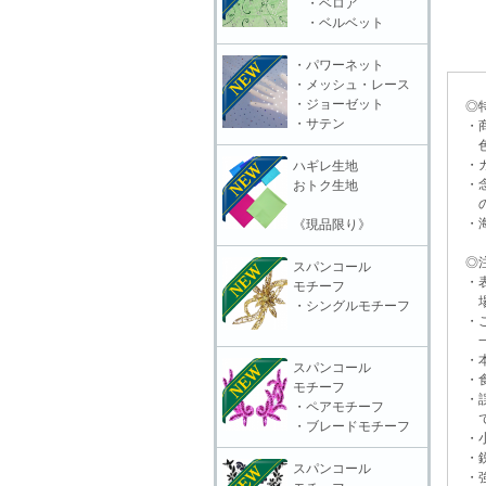
・ベロア
・ベルベット
・パワーネット
・メッシュ・レース
・ジョーゼット
◎特
・サテン
・商
色合
・カ
ハギレ生地
・念
おトク生地
ので
・海
《現品限り》
◎注
スパンコール
・表
モチーフ
場合
・シングルモチーフ
・ご
一切
・本
スパンコール
・食
モチーフ
・誤
・ペアモチーフ
で
・ブレードモチーフ
・小
・鋭
スパンコール
・強