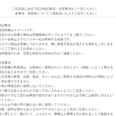
ご注文前に必ず下記の特記事項・注意事項をご一読ください。
各事項、説明等についてご承諾頂いた上でご注文ください。
記事項
品画像はイメージです。
わせが必要な場合は実物収録のサンプルカードをご購入ください。
ラー名称はスワロフスキー社が呼称する名称です。
入りに検品は実施しておりますが、稀に製造不良品が混入する場合もございます
ご了承の上でお求めください。
外製品のため、完璧な商品をお求めの方はご遠慮ください。
意事項
示画像の色表現は、お客様がご使用されているモニター（画面）によって異なる
がありますのでご注意ください。
注文後の変更、交換、返品、キャンセルはご用意する商品の特性上の理由により
お受けできません。
来の用途以外に使用しないでください。
べ物ではありませんので誤って口に入れないようにご注意ください。
飲やケガなど思わぬ事故の恐れがありますので小さなお子様には絶対に与えない
ください。
さなお子様の手の届かない所に保管してください。
角、鋭利な部分もありますのでケガをしないよう充分ご注意ください。
く押したり、曲げたり、ぶつけたり、摩擦など無理な力が加わることで破損する