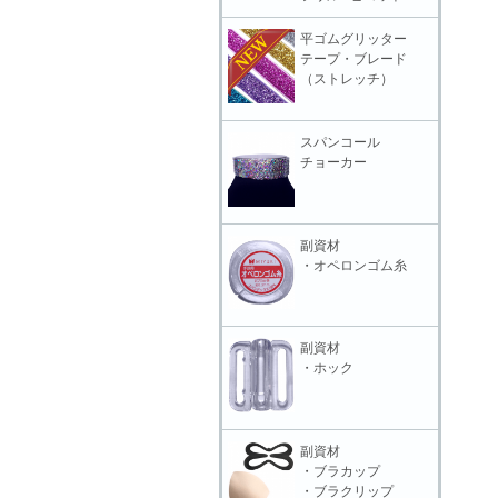
平ゴムグリッター
テープ・ブレード
（ストレッチ）
スパンコール
チョーカー
副資材
・オペロンゴム糸
副資材
・ホック
副資材
・ブラカップ
・ブラクリップ