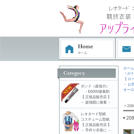
ホーム
〔ガラ
【 ロ
－ お
ボンド（超強力）
オーロ
・E6000接着剤
【 正規品販売店 】
－ 超強固に接着 －
> 2
レオタード型紙
2
コスチューム型紙
【 正規品販売店 】
－ 手作り衣装に －