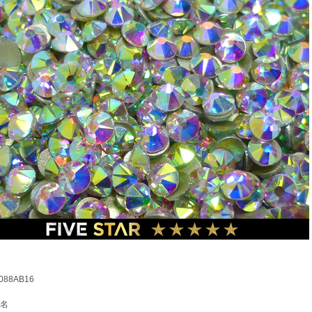
88AB16
名