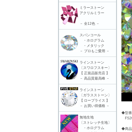
ミラーストーン
アクリルミラー
－ 全12色 －
スパンコール
・ホログラム
・メタリック
－ プロもご愛用 －
ラインストーン
〔スワロフスキー〕
【 正規品販売店 】
－ 高品質最高峰 －
ラインストーン
〔ガラスストーン〕
【 ロープライス 】
－ お買い得価格 －
◆型番
無地生地
FS20
〔ストレッチ生地〕
・ホログラム
◆商品