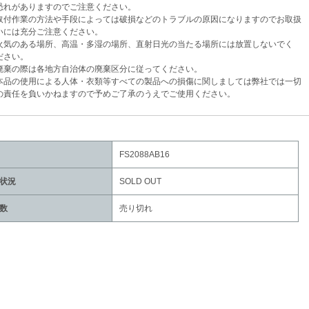
がありますのでご注意ください。
付作業の方法や手段によっては破損などのトラブルの原因になりますのでお取扱
は充分ご注意ください。
気のある場所、高温・多湿の場所、直射日光の当たる場所には放置しないでく
さい。
棄の際は各地方自治体の廃棄区分に従ってください。
品の使用による人体・衣類等すべての製品への損傷に関しましては弊社では一切
任を負いかねますので予めご了承のうえでご使用ください。
FS2088AB16
状況
SOLD OUT
数
売り切れ