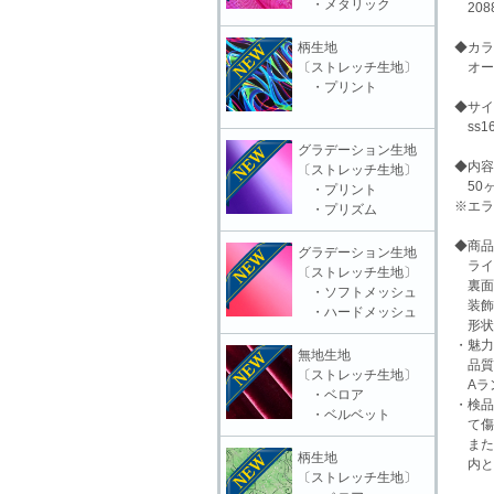
・メタリック
208
柄生地
◆カラ
〔ストレッチ生地〕
オー
・プリント
◆サイ
ss16
グラデーション生地
◆内容
〔ストレッチ生地〕
50ヶ
・プリント
※エラ
・プリズム
◆商品
グラデーション生地
ライ
〔ストレッチ生地〕
裏面
・ソフトメッシュ
装飾
・ハードメッシュ
形状：
・魅力
無地生地
品質
〔ストレッチ生地〕
Aラ
・ベロア
・検品
・ベルベット
て傷
また
柄生地
内と
〔ストレッチ生地〕