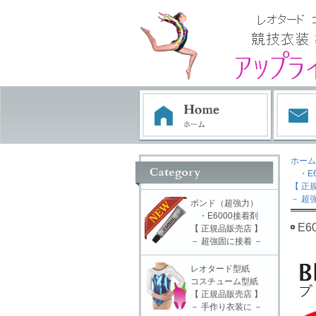
ホーム
・E6
【 正
－ 超
ボンド（超強力）
・E6000接着剤
E6
【 正規品販売店 】
－ 超強固に接着 －
レオタード型紙
コスチューム型紙
【 正規品販売店 】
－ 手作り衣装に －