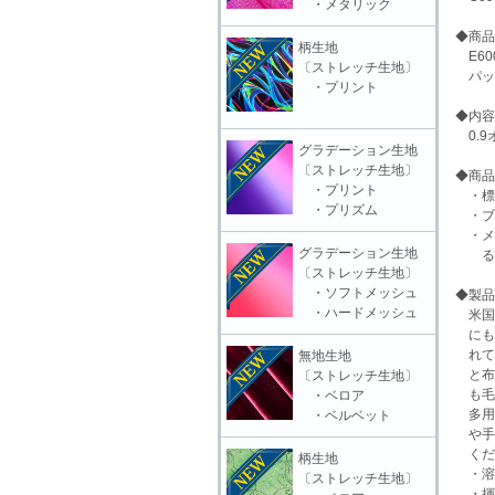
・メタリック
◆商品
柄生地
E600
〔ストレッチ生地〕
パッ
・プリント
◆内容
0.9
グラデーション生地
〔ストレッチ生地〕
◆商品
・プリント
・標
・プリズム
・ブ
・メ
グラデーション生地
る海
〔ストレッチ生地〕
・ソフトメッシュ
◆製品
・ハードメッシュ
米国
にも
れて
無地生地
と布
〔ストレッチ生地〕
も毛
・ベロア
多用
・ベルベット
や手
くだ
柄生地
・溶
〔ストレッチ生地〕
・揮