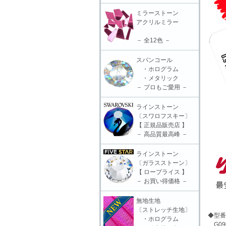
ミラーストーン
アクリルミラー
－ 全12色 －
スパンコール
・ホログラム
・メタリック
－ プロもご愛用 －
ラインストーン
〔スワロフスキー〕
【 正規品販売店 】
－ 高品質最高峰 －
ラインストーン
〔ガラスストーン〕
【 ロープライス 】
－ お買い得価格 －
無地生地
〔ストレッチ生地〕
◆型番
・ホログラム
G09