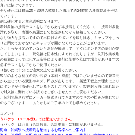
いは抜けてきます。
な硬化には摂氏20～30度の乾燥した環境で約24時間の放置乾燥を推奨
ています。
剤は硬化すると無色透明になります。
着対象物の接着テストをしてから必ず本接着してください。 接着対象物
れを取り、表面を綺麗にして乾燥させてから接着してください。
なり強力な接着力ですので出口付近のボンドを取り除き、キャップをしっ
と閉めておかないとキャップが開かなくなることがございます。
、しっかり閉めていないと溶剤が揮発して、すぐにボンド内の溶剤が硬
てしまいます。 硬化後は防水性にすぐれておりますが、洗剤や柔軟剤
種類によっては化学反応等により溶剤に影響を及ぼす場合がありますの
ずテストをしてからご使用ください。
り扱いには十分にご注意の上でご使用ください。
製品のような精度の高い容姿（印刷・成型）ではございませんので製造完
から生じている変形やキズ、凹みがあります。 製造工程上の理由により
にボンドが付着硬化しているものもございますが、製造封入時に漏れ出た
で封入後に漏れている訳ではございませんのでご安心ください。
、個別包装されずにメーカー輸送されてきますのでキズや凹みが生じてい
のもございます。 あらかじめご了承の上でお求めください。
コメント
うパケット(メール便)」では配送できません。
うパック」は容量（合計数量、合計重量）に制限がありません。
海道・沖縄県へ接着剤を配送するお客様へのご案内】