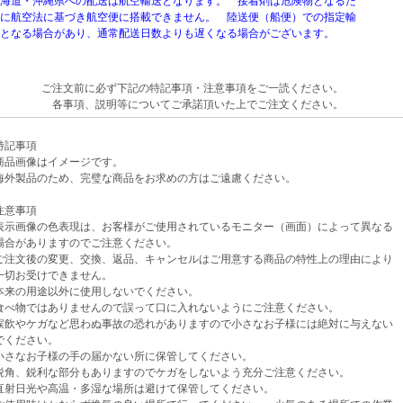
道・沖縄県への配送は航空輸送となります。 接着剤は危険物となるた
航空法に基づき航空便に搭載できません。 陸送便（船便）での指定輸
なる場合があり、通常配送日数よりも遅くなる場合がございます。
ご注文前に必ず下記の特記事項・注意事項をご一読ください。
各事項、説明等についてご承諾頂いた上でご注文ください。
記事項
品画像はイメージです。
外製品のため、完璧な商品をお求めの方はご遠慮ください。
意事項
示画像の色表現は、お客様がご使用されているモニター（画面）によって異なる
がありますのでご注意ください。
注文後の変更、交換、返品、キャンセルはご用意する商品の特性上の理由により
お受けできません。
来の用途以外に使用しないでください。
べ物ではありませんので誤って口に入れないようにご注意ください。
飲やケガなど思わぬ事故の恐れがありますので小さなお子様には絶対に与えない
ください。
さなお子様の手の届かない所に保管してください。
角、鋭利な部分もありますのでケガをしないよう充分ご注意ください。
射日光や高温・多湿な場所は避けて保管してください。