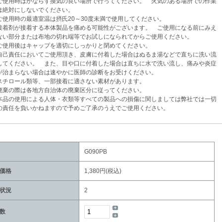
使用時はかならず換気の良い場所で行ってください。 火気のある場所での作業
対にしないでください。
用時の最適室温は摂氏20～30度未満で使用してください。
着剤が接着する本体製品を痛める可能性がございます。 ご使用になる前にみえ
部分または布地の切れ端等でお試しになられてからご使用ください。
使用後はキャップを適切にしっかりと閉めてください。
己責任においてご使用頂き、皮膚に付着した場合はぬるま湯などで直ちに洗い流
ください。 また、目や口に付着した場合は直ちに水で洗い流し、痛みや炎症
まらない場合は速やかに医師の診断をお受けください。
チロール類等、一部接着に適さない素材があります。
棄の際は各地方自治体の廃棄区分に従ってください。
品の使用による人体・衣類等すべての製品への損傷に関しましては弊社では一切
任を負いかねますので予めご了承のうえでご使用ください。
G090PB
価格
1,380円(税込)
状況
2
数