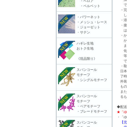
・ベロア
で臭
・ベルベット
・完全
し
・パワーネット
・溶
・メッシュ・レース
・接
・ジョーゼット
は汚
・サテン
・か
かり
ハギレ生地
また
おトク生地
化し
等の
《現品限り》
で必
・取
スパンコール
日本
モチーフ
了時
・シングルモチーフ
外装
もの
また
スパンコール
るも
モチーフ
・ペアモチーフ
◆配送
・ブレードモチーフ
★「ゆ
・「ゆ
【北
スパンコール