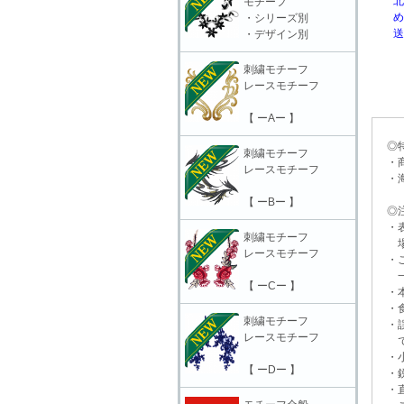
北海
モチーフ
めに
・シリーズ別
送と
・デザイン別
刺繍モチーフ
レースモチーフ
【 ーAー 】
◎特
刺繍モチーフ
・商
レースモチーフ
・海
【 ーBー 】
◎注
・表
刺繍モチーフ
場合
レースモチーフ
・ご
一切
【 ーCー 】
・本
・食
刺繍モチーフ
・誤
レースモチーフ
で
・小
【 ーDー 】
・鋭
・直