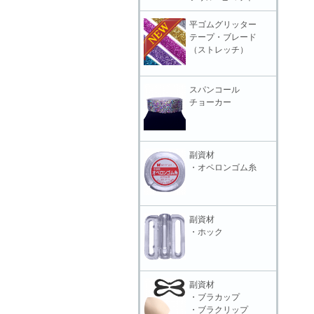
平ゴムグリッター
テープ・ブレード
（ストレッチ）
スパンコール
チョーカー
副資材
・オペロンゴム糸
副資材
・ホック
副資材
・ブラカップ
・ブラクリップ