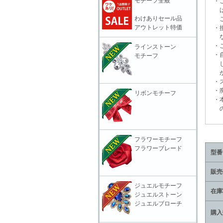
モチーフ全般
・ご
は絶
わけありセール品
ご使
アウトレット特価
・接
ない
・ご
ラインストーン
・自
モチーフ
して
が治
・ス
・廃
リボンモチーフ
・本
の責
フラワーモチーフ
フラワーブレード
型番
販売
ジュエルモチーフ
在庫
ジュエルストーン
ジュエルブローチ
購入