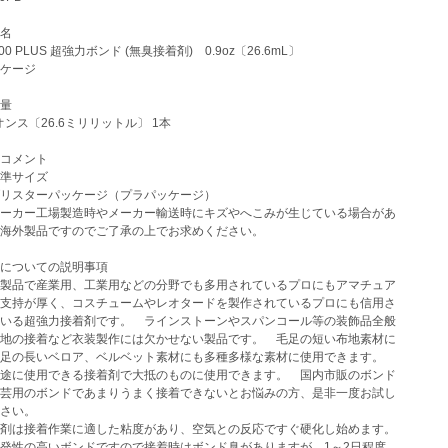
名
0 PLUS 超強力ボンド (無臭接着剤) 0.9oz〔26.6mL〕
ケージ
量
オンス〔26.6ミリリットル〕 1本
コメント
準サイズ
リスターパッケージ（プラパッケージ）
ーカー工場製造時やメーカー輸送時にキズやへこみが生じている場合があ
外製品ですのでご了承の上でお求めください。
についての説明事項
製品で産業用、工業用などの分野でも多用されているプロにもアマチュア
支持が厚く、コスチュームやレオタードを製作されているプロにも信用さ
いる超強力接着剤です。 ラインストーンやスパンコール等の装飾品全般
地の接着など衣装製作には欠かせない製品です。 毛足の短い布地素材に
足の長いベロア、ベルベット素材にも多種多様な素材に使用できます。
途に使用できる接着剤で大抵のものに使用できます。 国内市販のボンド
芸用のボンドであまりうまく接着できないとお悩みの方、是非一度お試し
さい。
剤は接着作業に適した粘度があり、空気との反応ですぐ硬化し始めます。
発性の高いボンドですので接着時はボンド臭がありますが、1～2日程度