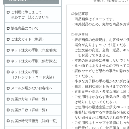
各事項、説明等につい
ご利用に際しまして
◎特記事項
※必ずご一読ください※
・商品画像はイメージです。
・海外製品のため、完璧な商品をお求
販売商品について
◎注意事項
ご注文ガイド（概要）
・表示画像の色表現は、お客様がご使
場合がありますのでご注意くださ
・ご注文後の変更、交換、返品、キャ
ネット注文の手順（代金引換）
一切お受けできません。
・本来の用途以外に使用しないでく
ネット注文の手順（銀行振込）
・食べ物ではありませんので誤って口
・誤飲やケガなど思わぬ事故の恐れが
ネット注文の手順
でください。
（クレジット・コード決済）
・小さなお子様の手の届かない所に保
・鋭角、鋭利な部分もありますのでケ
メールが届かないお客様へ
・直射日光や高温・多湿な場所は避け
・ご使用時はかならず換気の良い場所
お届け方法（詳細一覧）
は絶対にしないでください。
ご使用時の最適室温は摂氏20～30
お届け日数（詳細一覧）
・接着剤が接着する本体製品を痛める
ない部分または布地の切れ端等でお
お届け時間帯指定（詳細一覧）
・ご使用後はキャップを適切にしっか
・自己責任においてご使用頂き、皮膚