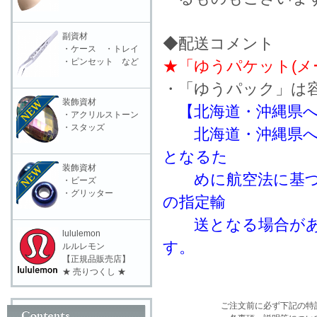
副資材
◆配送コメント
・ケース ・トレイ
・ピンセット など
★「ゆうパケット(メ
・「ゆうパック」は
装飾資材
【北海道・沖縄県
・アクリルストーン
・スタッズ
北海道・沖縄県への
となるた
装飾資材
めに航空法に基づき
・ビーズ
・グリッター
の指定輸
送となる場合があり
lululemon
す。
ルルレモン
【正規品販売店】
★ 売りつくし ★
ご注文前に必ず下記の特