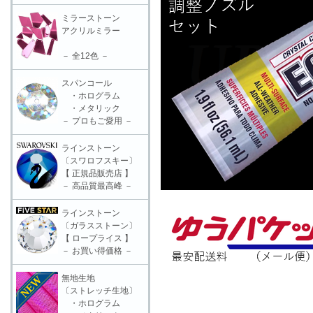
ミラーストーン
アクリルミラー
－ 全12色 －
スパンコール
・ホログラム
・メタリック
－ プロもご愛用 －
ラインストーン
〔スワロフスキー〕
【 正規品販売店 】
－ 高品質最高峰 －
ラインストーン
〔ガラスストーン〕
【 ロープライス 】
－ お買い得価格 －
無地生地
〔ストレッチ生地〕
・ホログラム