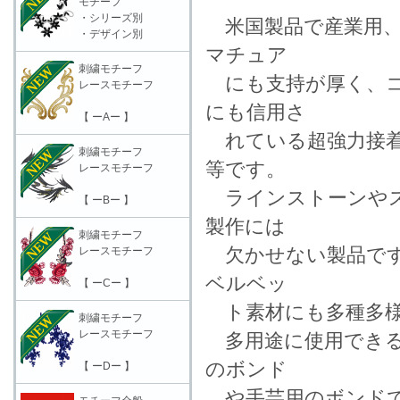
モチーフ
・シリーズ別
米国製品で産業用、
・デザイン別
マチュア
刺繍モチーフ
にも支持が厚く、コ
レースモチーフ
にも信用さ
【 ーAー 】
れている超強力接着
刺繍モチーフ
等です。
レースモチーフ
ラインストーンやス
【 ーBー 】
製作には
刺繍モチーフ
欠かせない製品です
レースモチーフ
ベルベッ
【 ーCー 】
ト素材にも多種多様
刺繍モチーフ
レースモチーフ
多用途に使用できる
のボンド
【 ーDー 】
や手芸用のボンドで