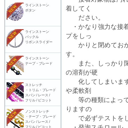
ラインストーン
着してく
ボタン
ださい。
・かなり強力な接着
ラインストーン
プをしっ
バックル
リボンスライダー
かりと閉めておか
す。
ラインストーン
また、しっかり閉
テープ・ブレード
の溶剤が硬
化してしまいます。
ストレッチ
や柔軟剤
・トリム・ブレード
スパン / レース /
等の種類によっては
フリル / ピコット
りますの
ノンストレッチ
・テープ・ブレード
で必ずテストをし
スパン / レース /
・発泡スチロール、
フリル / ピコット