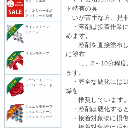
モチーフ全般
ド特有の臭
わけありセール品
アウトレット特価
いが苦手な方、是非
・溶剤は接着作業に
ラインストーン
モチーフ
めます。
溶剤を直接塗布して
に塗布
リボンモチーフ
し、5～10分程度
ます。
フラワーモチーフ
・完全な硬化には10
フラワーブレード
燥を
推奨していま
ジュエルモチーフ
・溶剤は硬化すると
ジュエルストーン
・接着対象物に損傷
ジュエルブローチ
接着対象物は汚れを