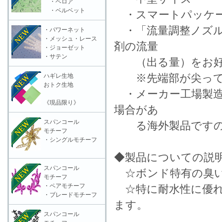
・ベロア
・ベルベット
・スマートパッケー
・「流量調整ノズル
・パワーネット
・メッシュ・レース
剤の流量
・ジョーゼット
・サテン
（出る量）をお好
※先端部が尖ってお
ハギレ生地
おトク生地
・メーカー工場製造
《現品限り》
場合があ
スパンコール
る海外製品ですの
モチーフ
・シングルモチーフ
◆製品についての説
スパンコール
☆ボンド特有の臭い
モチーフ
・ペアモチーフ
☆特に耐水性に優れ、
・ブレードモチーフ
ます。
スパンコール