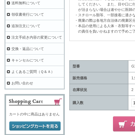
送料無料について
してください。 また、目や口に付
が治まらない場合は速やかに医師の
領収書発行について
・スチロール類等、一部接着に適さな
・廃棄の際は各地方自治体の廃棄区分
・本品の使用による人体・衣類等すべ
追加注文について
の責任を負いかねますので予めご了
注文手続き内容の変更について
交換・返品について
キャンセルについて
型番
G
よくあるご質問（Ｑ＆Ａ）
販売価格
1
お問い合わせ
在庫状況
2
購入数
カートの中に商品はありません