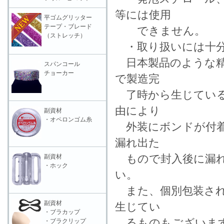
等には使用
平ゴムグリッター
テープ・ブレード
できません。
（ストレッチ）
・取り扱いには十分
日本製品のような精
スパンコール
チョーカー
で製造完
了時から生じている
由により
副資材
・オペロンゴム糸
外装にボンドが付着
漏れ出た
もので封入後に漏れ
副資材
・ホック
い。
また、個別包装され
副資材
生じてい
・ブラカップ
るものもございます
・ブラクリップ