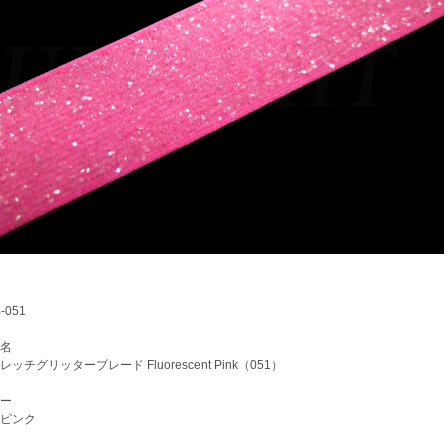
051
名
チグリッターブレード Fluorescent Pink（051）
ー
ピンク