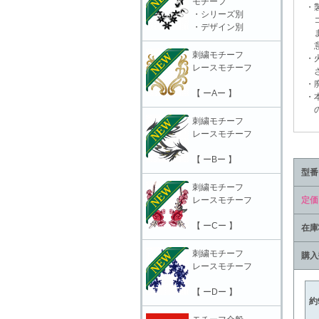
モチーフ
・製
・シリーズ別
コー
・デザイン別
ます
意頂
刺繍モチーフ
・火
レースモチーフ
さ
・廃
【 ーAー 】
・本
の責
刺繍モチーフ
レースモチーフ
【 ーBー 】
型番
刺繍モチーフ
レースモチーフ
定価
【 ーCー 】
在庫
刺繍モチーフ
購入
レースモチーフ
【 ーDー 】
約