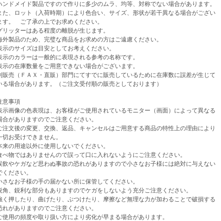
ンドメイド製品ですので作りに多少のムラ、均等、対称でない場合があります。
、ロット（入荷時期）により色合い、サイズ、形状が若干異なる場合がござい
。 ご了承の上でお求めください。
リッターはある程度の離脱が生じます。
外製品のため、完璧な商品をお求めの方はご遠慮ください。
示のサイズは目安としてお考えください。
示のカラーは一般的に表現される参考の名称です。
示の在庫数量をご用意できない場合がございます。
売（ＦＡＸ・直販）部門にてすでに販売しているために在庫数に誤差が生じて
場合があります。（ご注文受付順の販売としております）
意事項
示画像の色表現は、お客様がご使用されているモニター（画面）によって異なる
がありますのでご注意ください。
注文後の変更、交換、返品、キャンセルはご用意する商品の特性上の理由により
お受けできません。
来の用途以外に使用しないでください。
べ物ではありませんので誤って口に入れないようにご注意ください。
飲やケガなど思わぬ事故の恐れがありますので小さなお子様には絶対に与えない
ください。
さなお子様の手の届かない所に保管してください。
角、鋭利な部分もありますのでケガをしないよう充分ご注意ください。
く押したり、曲げたり、ぶつけたり、摩擦など無理な力が加わることで破損する
がありますのでご注意ください。
使用の頻度や取り扱い方により劣化が早まる場合があります。