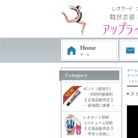
ホーム
テープ
（スト
ボンド（超強力）
スト
・E6000接着剤
【 正規品販売店 】
－ 超強固に接着 －
レオタード型紙
コスチューム型紙
【 正規品販売店 】
－ 手作り衣装に －