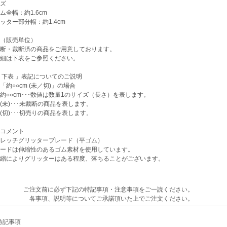
ズ
全幅：約1.6cm
ター部分幅：約1.4cm
（販売単位）
断・裁断済の商品をご用意しております。
細は下表をご参照ください。
下表 」表記についてのご説明
○○cm (未／切)」の場合
○cm･･･数値は数量1のサイズ（長さ）を表します。
)･･･未裁断の商品を表します。
)･･･切売りの商品を表します。
コメント
レッチグリッターブレード（平ゴム）
ードは伸縮性のあるゴム素材を使用しています。
縮によりグリッターはある程度、落ちることがございます。
ご注文前に必ず下記の特記事項・注意事項をご一読ください。
各事項、説明等についてご承諾頂いた上でご注文ください。
記事項