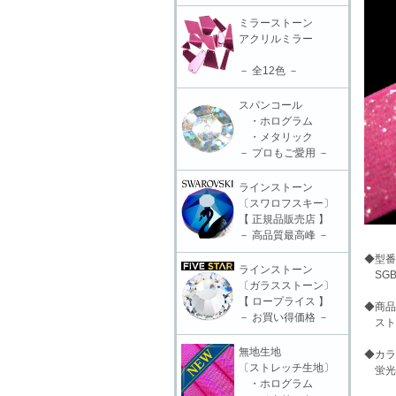
ミラーストーン
アクリルミラー
－ 全12色 －
スパンコール
・ホログラム
・メタリック
－ プロもご愛用 －
ラインストーン
〔スワロフスキー〕
【 正規品販売店 】
－ 高品質最高峰 －
◆型番
ラインストーン
SGB-
〔ガラスストーン〕
【 ロープライス 】
◆商品
－ お買い得価格 －
ストレッ
無地生地
◆カラ
〔ストレッチ生地〕
蛍光
・ホログラム