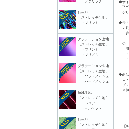
・メタリック
◆サイ
平ゴム
柄生地
グリッ
〔ストレッチ生地〕
・プリント
◆長さ
未裁
・詳
グラデーション生地
◇「 
〔ストレッチ生地〕
例「約
・プリント
・約○
・プリズム
・(未
・(切
グラデーション生地
〔ストレッチ生地〕
◆商品
・ソフトメッシュ
スト
・ハードメッシュ
ブレ
※伸
無地生地
〔ストレッチ生地〕
・ベロア
・ベルベット
柄生地
〔ストレッチ生地〕
◎特