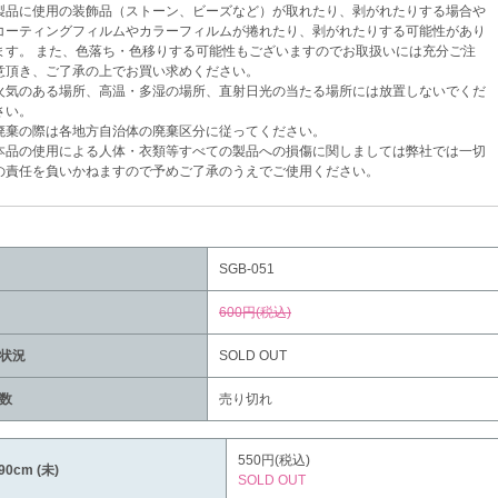
品に使用の装飾品（ストーン、ビーズなど）が取れたり、剥がれたりする場合や
ティングフィルムやカラーフィルムが捲れたり、剥がれたりする可能性があり
。 また、色落ち・色移りする可能性もございますのでお取扱いには充分ご注
き、ご了承の上でお買い求めください。
気のある場所、高温・多湿の場所、直射日光の当たる場所には放置しないでくだ
い。
棄の際は各地方自治体の廃棄区分に従ってください。
品の使用による人体・衣類等すべての製品への損傷に関しましては弊社では一切
任を負いかねますので予めご了承のうえでご使用ください。
SGB-051
600円(税込)
状況
SOLD OUT
数
売り切れ
550円(税込)
90cm (未)
SOLD OUT