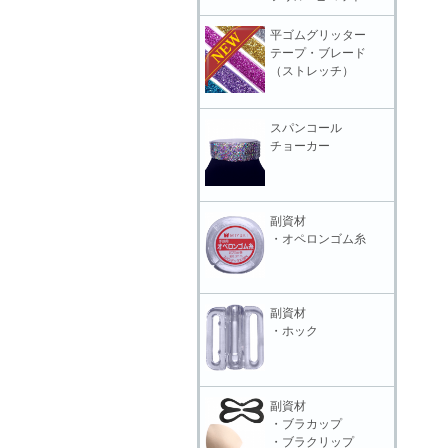
平ゴムグリッター
テープ・ブレード
（ストレッチ）
スパンコール
チョーカー
副資材
・オペロンゴム糸
副資材
・ホック
副資材
・ブラカップ
・ブラクリップ