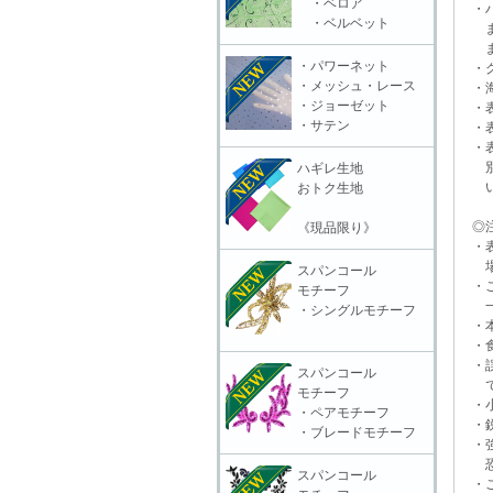
・ベロア
・ハ
・ベルベット
また
ます
・パワーネット
・グ
・メッシュ・レース
・海
・ジョーゼット
・表
・サテン
・表
・表
別販
ハギレ生地
いる
おトク生地
◎注
《現品限り》
・表
場合
スパンコール
・ご
モチーフ
一切
・シングルモチーフ
・本
・食
・誤
スパンコール
で
モチーフ
・小
・ペアモチーフ
・鋭
・ブレードモチーフ
・強
恐れ
スパンコール
・ご