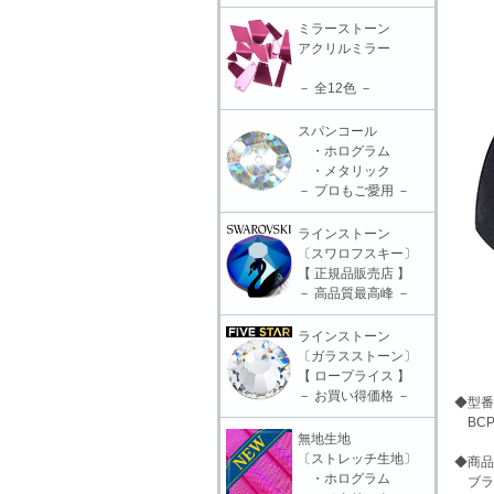
ミラーストーン
アクリルミラー
－ 全12色 －
スパンコール
・ホログラム
・メタリック
－ プロもご愛用 －
ラインストーン
〔スワロフスキー〕
【 正規品販売店 】
－ 高品質最高峰 －
ラインストーン
〔ガラスストーン〕
【 ロープライス 】
－ お買い得価格 －
◆型番
BCP-
無地生地
〔ストレッチ生地〕
◆商品
・ホログラム
ブラカ