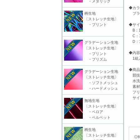
・メタリック
◆カラ
柄生地
ブラ
〔ストレッチ生地〕
・プリント
◆サイ
B：1
C：1
D：1
グラデーション生地
〔ストレッチ生地〕
◆内容
・プリント
1組入
・プリズム
◆商品
グラデーション生地
競技
〔ストレッチ生地〕
水洗
・ソフトメッシュ
素材
・ハードメッシュ
フリ
サイ
無地生地
〔ストレッチ生地〕
・ベロア
・ベルベット
柄生地
〔ストレッチ生地〕
◎特