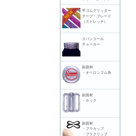
平ゴムグリッター
テープ・ブレード
（ストレッチ）
スパンコール
チョーカー
副資材
・オペロンゴム糸
副資材
・ホック
副資材
・ブラカップ
・ブラクリップ