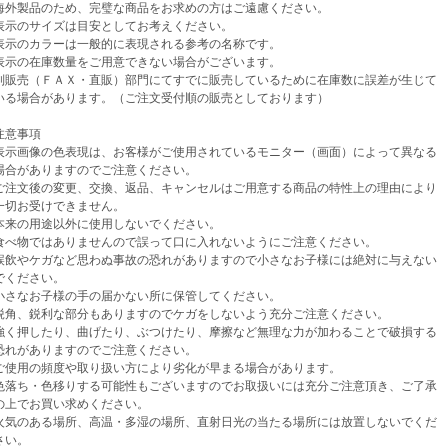
外製品のため、完璧な商品をお求めの方はご遠慮ください。
示のサイズは目安としてお考えください。
示のカラーは一般的に表現される参考の名称です。
示の在庫数量をご用意できない場合がございます。
売（ＦＡＸ・直販）部門にてすでに販売しているために在庫数に誤差が生じて
場合があります。（ご注文受付順の販売としております）
意事項
示画像の色表現は、お客様がご使用されているモニター（画面）によって異なる
がありますのでご注意ください。
注文後の変更、交換、返品、キャンセルはご用意する商品の特性上の理由により
お受けできません。
来の用途以外に使用しないでください。
べ物ではありませんので誤って口に入れないようにご注意ください。
飲やケガなど思わぬ事故の恐れがありますので小さなお子様には絶対に与えない
ください。
さなお子様の手の届かない所に保管してください。
角、鋭利な部分もありますのでケガをしないよう充分ご注意ください。
く押したり、曲げたり、ぶつけたり、摩擦など無理な力が加わることで破損する
がありますのでご注意ください。
使用の頻度や取り扱い方により劣化が早まる場合があります。
落ち・色移りする可能性もございますのでお取扱いには充分ご注意頂き、ご了承
でお買い求めください。
気のある場所、高温・多湿の場所、直射日光の当たる場所には放置しないでくだ
い。