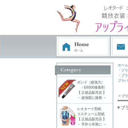
ホーム
・ブラ
・ブラ
ブラパ
ボンド（超強力）
・E6000接着剤
【 正規品販売店 】
> ブ
－ 超強固に接着 －
ブラ
レオタード型紙
コスチューム型紙
【 正規品販売店 】
－ 手作り衣装に －