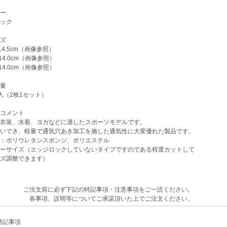
ー
ック
ズ
4.5cm（画像参照）
4.0cm（画像参照）
4.0cm（画像参照）
量
（2枚1セット）
コメント
衣装、水着、ヨガなどに適したスポーツモデルです。
いでき、軽量で通気穴あき加工を施した通気性に大変優れた製品です。
：ポリウレタンスポンジ、ポリエステル
ーサイズ（エッジロックしていないタイプですのである程度カットして
ズ調整できます）
ご注文前に必ず下記の特記事項・注意事項をご一読ください。
各事項、説明等についてご承諾頂いた上でご注文ください。
記事項