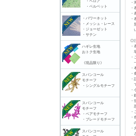
・ベロア
・海
・ベルベット
・表
・表
・パワーネット
・表
・メッシュ・レース
別販
・ジョーゼット
いる
・サテン
◎注
・表
ハギレ生地
場合
おトク生地
・ご
一切
《現品限り》
・本
・食
スパンコール
・誤
モチーフ
で
・シングルモチーフ
・小
・鋭
・強
スパンコール
恐れ
モチーフ
・ご
・ペアモチーフ
・色
・ブレードモチーフ
の上
・火
スパンコール
さ