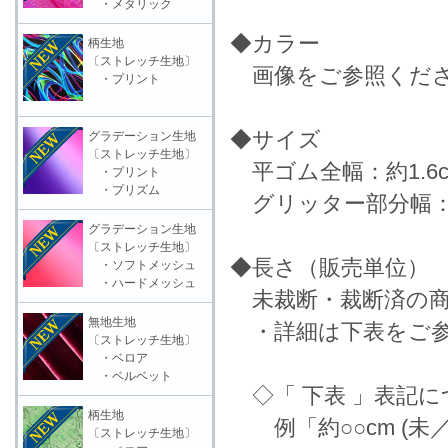
・メタリック
◆カラー
柄生地
〔ストレッチ生地〕
画像をご参照くだ
・プリント
◆サイズ
グラデーション生地
〔ストレッチ生地〕
平ゴム全幅：約1.6c
・プリント
・プリズム
グリッター部分幅：約
グラデーション生地
〔ストレッチ生地〕
◆長さ（販売単位）
・ソフトメッシュ
・ハードメッシュ
未裁断・裁断済の商
無地生地
・詳細は下表をご参
〔ストレッチ生地〕
・ベロア
・ベルベット
◇「 下表 」表記に
柄生地
例「約○○cm (未
〔ストレッチ生地〕