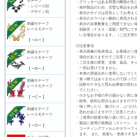
モチーフ
・グリッターはある程度の離脱が生
・シリーズ別
・海外製品のため、完璧な商品をお求
・デザイン別
・表示のサイズは目安としてお考え
・表示のカラーは一般的に表現される
刺繍モチーフ
・表示の在庫数量をご用意できない
レースモチーフ
別販売（ＦＡＸ・直販）部門にてす
いる場合があります。（ご注文受付
【 ーAー 】
◎注意事項
・表示画像の色表現は、お客様がご使
刺繍モチーフ
場合がありますのでご注意くださ
レースモチーフ
・ご注文後の変更、交換、返品、キャ
一切お受けできません。
【 ーBー 】
・本来の用途以外に使用しないでく
・食べ物ではありませんので誤って口
刺繍モチーフ
・誤飲やケガなど思わぬ事故の恐れが
レースモチーフ
でください。
・小さなお子様の手の届かない所に保
【 ーCー 】
・鋭角、鋭利な部分もありますのでケ
・強く押したり、曲げたり、ぶつけた
刺繍モチーフ
恐れがありますのでご注意くださ
レースモチーフ
・ご使用の頻度や取り扱い方により劣
・製品に使用の装飾品（ストーン、ビ
【 ーDー 】
コーティングフィルムやカラーフィ
ます。 また、色落ち・色移りする可