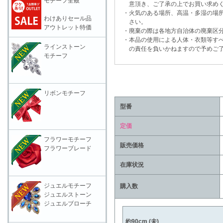
モチーフ全般
意頂き、ご了承の上でお買い求めく
・火気のある場所、高温・多湿の場所
わけありセール品
さい。
アウトレット特価
・廃棄の際は各地方自治体の廃棄区分
・本品の使用による人体・衣類等すべ
ラインストーン
の責任を負いかねますので予めご了
モチーフ
リボンモチーフ
型番
定価
フラワーモチーフ
販売価格
フラワーブレード
在庫状況
ジュエルモチーフ
購入数
ジュエルストーン
ジュエルブローチ
約90cm (未)