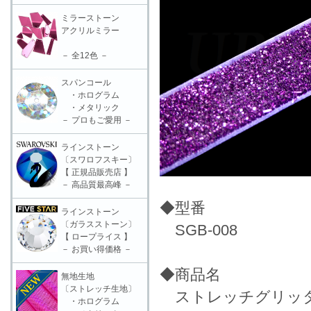
ミラーストーン
アクリルミラー
－ 全12色 －
スパンコール
・ホログラム
・メタリック
－ プロもご愛用 －
ラインストーン
〔スワロフスキー〕
【 正規品販売店 】
－ 高品質最高峰 －
◆型番
ラインストーン
〔ガラスストーン〕
SGB-008
【 ロープライス 】
－ お買い得価格 －
◆商品名
無地生地
〔ストレッチ生地〕
ストレッチグリッターブ
・ホログラム