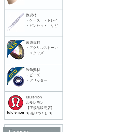
副資材
・ケース ・トレイ
・ピンセット など
装飾資材
・アクリルストーン
・スタッズ
装飾資材
・ビーズ
・グリッター
lululemon
ルルレモン
【正規品販売店】
★ 売りつくし ★