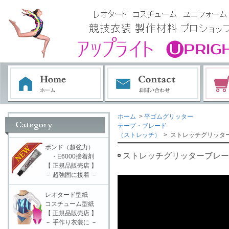
ホーム
>
平ゴムグリッター
テープ・ブレード
（ストレッチ）
> ストレッチグリッターブ
ボンド（超強力）
ストレッチグリッターブレード P
・E6000接着剤
【 正規品販売店 】
－ 超強固に接着 －
レオタード型紙
コスチューム型紙
【 正規品販売店 】
－ 手作り衣装に －