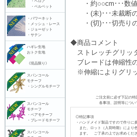
・ベロア
・約○○cm･･･数
・ベルベット
・(未)･･･未裁断
・パワーネット
・(切)･･･切売り
・メッシュ・レース
・ジョーゼット
・サテン
◆商品コメント
ハギレ生地
ストレッチグリッタ
おトク生地
ブレードは伸縮性の
《現品限り》
※伸縮によりグリッ
スパンコール
モチーフ
・シングルモチーフ
ご注文前に必ず下記の特
各事項、説明等につい
スパンコール
モチーフ
・ペアモチーフ
◎特記事項
・ブレードモチーフ
・ハンドメイド製品ですので作りに多
また、ロット（入荷時期）により色
スパンコール
ます。 ご了承の上でお求めくだ