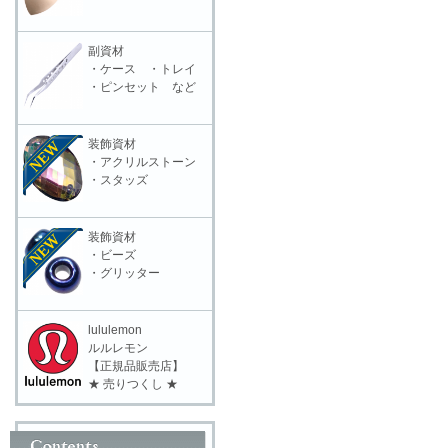
副資材
・ケース ・トレイ
・ピンセット など
装飾資材
・アクリルストーン
・スタッズ
装飾資材
・ビーズ
・グリッター
lululemon
ルルレモン
【正規品販売店】
★ 売りつくし ★