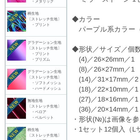
・メタリック
柄生地
◆カラー
〔ストレッチ生地〕
・プリント
パープル系カラー（
グラデーション生地
◆形状／サイズ／個
〔ストレッチ生地〕
・プリント
(4)／26×26mm／1 
・プリズム
(8)／26×27mm／1 
グラデーション生地
〔ストレッチ生地〕
(14)／31×17mm／2
・ソフトメッシュ
(18)／22×10mm／1
・ハードメッシュ
(27)／18×16mm／1
無地生地
〔ストレッチ生地〕
(36)／20×14mm／1
・ベロア
・ベルベット
・形状(№)は画像を
・1セット12個入（L
柄生地
〔ストレッチ生地〕