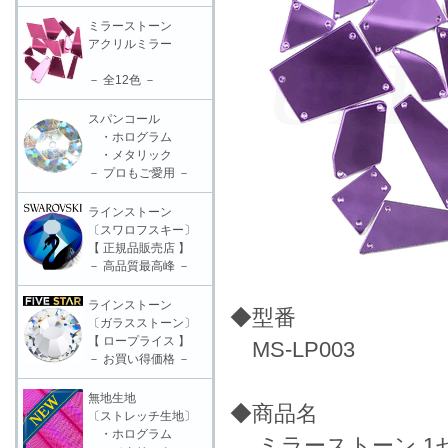
ミラーストーン
アクリルミラー
－ 全12色 －
スパンコール
・ホログラム
・メタリック
－ プロもご愛用 －
ラインストーン
〔スワロフスキー〕
【 正規品販売店 】
－ 高品質最高峰 －
ラインストーン
◆型番
〔ガラスストーン〕
【 ロープライス 】
MS-LP003
－ お買い得価格 －
無地生地
◆商品名
〔ストレッチ生地〕
・ホログラム
ミラーストーン 1セット（