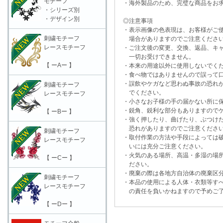
モチーフ
・海外製品のため、完璧な商品をお求
・シリーズ別
・デザイン別
◎注意事項
・表示画像の色表現は、お客様がご使
刺繍モチーフ
場合がありますのでご注意くださ
レースモチーフ
・ご注文後の変更、交換、返品、キャ
一切お受けできません。
【 ーAー 】
・本来の用途以外に使用しないでく
・食べ物ではありませんので誤って口
・誤飲やケガなど思わぬ事故の恐れが
刺繍モチーフ
でください。
レースモチーフ
・小さなお子様の手の届かない所に保
・鋭角、鋭利な部分もありますのでケ
【 ーBー 】
・強く押したり、曲げたり、ぶつけた
恐れがありますのでご注意くださ
刺繍モチーフ
・取付作業の方法や手段によっては破
レースモチーフ
いには充分ご注意ください。
・火気のある場所、高温・多湿の場所
【 ーCー 】
ださい。
・廃棄の際は各地方自治体の廃棄区分
刺繍モチーフ
・本品の使用による人体・衣類等すべ
レースモチーフ
の責任を負いかねますので予めご了
【 ーDー 】