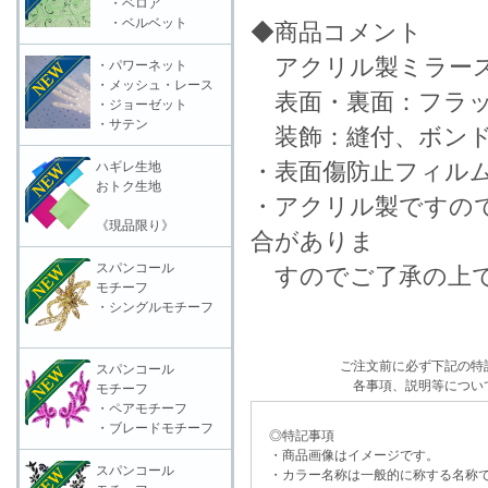
・ベロア
・ベルベット
◆商品コメント
アクリル製ミラー
・パワーネット
・メッシュ・レース
表面・裏面：フラ
・ジョーゼット
・サテン
装飾：縫付、ボン
・表面傷防止フィル
ハギレ生地
おトク生地
・アクリル製ですの
《現品限り》
合がありま
スパンコール
すのでご了承の上で
モチーフ
・シングルモチーフ
ご注文前に必ず下記の特
スパンコール
各事項、説明等につい
モチーフ
・ペアモチーフ
・ブレードモチーフ
◎特記事項
・商品画像はイメージです。
スパンコール
・カラー名称は一般的に称する名称