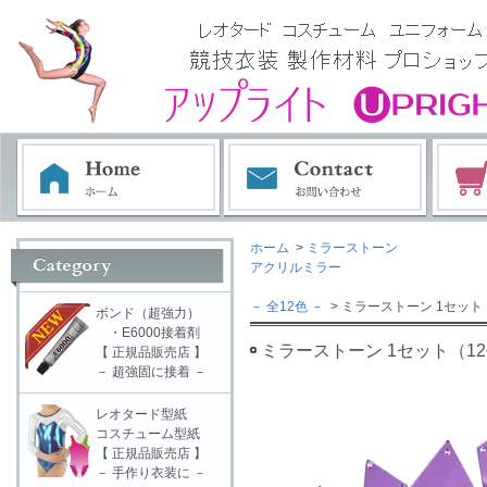
ホーム
>
ミラーストーン
アクリルミラー
－ 全12色 －
> ミラーストーン 1セット（12個
ボンド（超強力）
・E6000接着剤
ミラーストーン 1セット（12個入） 
【 正規品販売店 】
－ 超強固に接着 －
レオタード型紙
コスチューム型紙
【 正規品販売店 】
－ 手作り衣装に －