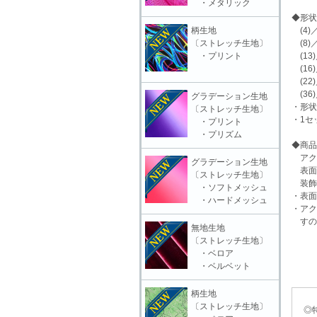
・メタリック
◆形状
柄生地
(4)／
〔ストレッチ生地〕
(8)／
・プリント
(13)
(16)
(22)
(36)
グラデーション生地
・形状
〔ストレッチ生地〕
・1セ
・プリント
・プリズム
◆商品
アク
グラデーション生地
表面
〔ストレッチ生地〕
装飾
・ソフトメッシュ
・表面
・ハードメッシュ
・アク
すの
無地生地
〔ストレッチ生地〕
・ベロア
・ベルベット
柄生地
〔ストレッチ生地〕
◎特