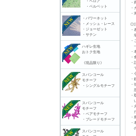
・ベロア
・商
・ベルベット
・カ
・海
・パワーネット
・メッシュ・レース
◎注
・ジョーゼット
・表
・サテン
場合
・ご
一切
ハギレ生地
・本
おトク生地
・食
・誤
《現品限り》
で
・小
スパンコール
・鋭
モチーフ
・強
・シングルモチーフ
恐れ
・取
いに
スパンコール
・火
モチーフ
だ
・ペアモチーフ
・廃
・ブレードモチーフ
・本
の責
スパンコール