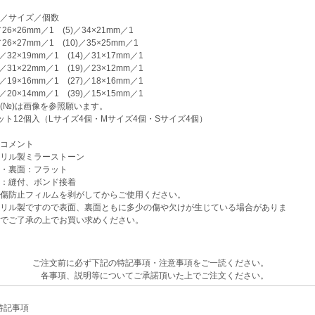
／サイズ／個数
26×26mm／1 (5)／34×21mm／1
26×27mm／1 (10)／35×25mm／1
／32×19mm／1 (14)／31×17mm／1
／31×22mm／1 (19)／23×12mm／1
／19×16mm／1 (27)／18×16mm／1
／20×14mm／1 (39)／15×15mm／1
(№)は画像を参照願います。
ット12個入（Lサイズ4個・Mサイズ4個・Sサイズ4個）
コメント
リル製ミラーストーン
・裏面：フラット
：縫付、ボンド接着
傷防止フィルムを剥がしてからご使用ください。
リル製ですので表面、裏面ともに多少の傷や欠けが生じている場合がありま
でご了承の上でお買い求めください。
ご注文前に必ず下記の特記事項・注意事項をご一読ください。
各事項、説明等についてご承諾頂いた上でご注文ください。
記事項