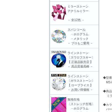
ミラーストーン
アクリルミラー
－ 全12色 －
スパンコール
・ホログラム
・メタリック
－ プロもご愛用 －
ラインストーン
〔スワロフスキー〕
【 正規品販売店 】
－ 高品質最高峰 －
ラインストーン
◆型番
〔ガラスストーン〕
MS-L
【 ロープライス 】
－ お買い得価格 －
◆商品
ミラース
無地生地
〔ストレッチ生地〕
◆カラ
・ホログラム
パー