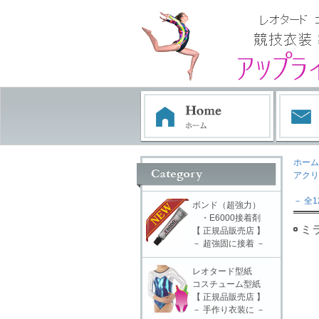
ホーム
アクリ
－ 全1
ボンド（超強力）
・E6000接着剤
ミラ
【 正規品販売店 】
－ 超強固に接着 －
レオタード型紙
コスチューム型紙
【 正規品販売店 】
－ 手作り衣装に －