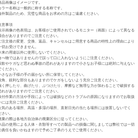
品画像はイメージです。
ラー名称は一般的に称する名称です。
外製品のため、完璧な商品をお求めの方はご遠慮ください。
意事項
示画像の色表現は、お客様がご使用されているモニター（画面）によって異なる
がありますのでご注意ください。
注文後の変更、交換、返品、キャンセルはご用意する商品の特性上の理由により
お受けできません。
来の用途以外に使用しないでください。
べ物ではありませんので誤って口に入れないようにご注意ください。
飲やケガなど思わぬ事故の恐れがありますので小さなお子様には絶対に与えない
ください。
さなお子様の手の届かない所に保管してください。
角、鋭利な部分もありますのでケガをしないよう充分ご注意ください。
く押したり、曲げたり、ぶつけたり、摩擦など無理な力が加わることで破損する
がありますのでご注意ください。
付作業の方法や手段によっては破損などのトラブルの原因になりますのでお取扱
は充分ご注意ください。
気のある場所、高温・多湿の場所、直射日光の当たる場所には放置しないでく
さい。
棄の際は各地方自治体の廃棄区分に従ってください。
品の使用による人体・衣類等すべての製品への損傷に関しましては弊社では一切
任を負いかねますので予めご了承のうえでご使用ください。