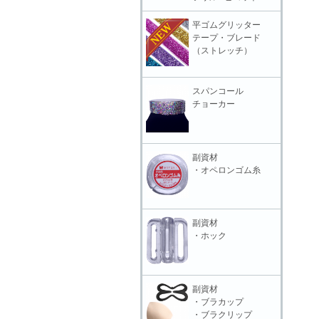
平ゴムグリッター
テープ・ブレード
（ストレッチ）
スパンコール
チョーカー
副資材
・オペロンゴム糸
副資材
・ホック
副資材
・ブラカップ
・ブラクリップ