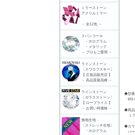
ミラーストーン
アクリルミラー
－ 全12色 －
スパンコール
・ホログラム
・メタリック
－ プロもご愛用 －
ラインストーン
〔スワロフスキー〕
【 正規品販売店 】
－ 高品質最高峰 －
ラインストーン
◆型番
〔ガラスストーン〕
MS-L
【 ロープライス 】
－ お買い得価格 －
◆商品
ミラース
無地生地
〔ストレッチ生地〕
◆カラ
・ホログラム
パー