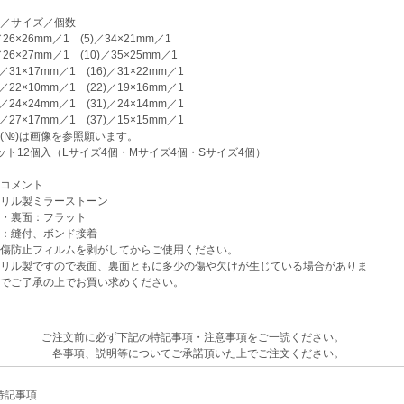
／サイズ／個数
26×26mm／1 (5)／34×21mm／1
26×27mm／1 (10)／35×25mm／1
／31×17mm／1 (16)／31×22mm／1
／22×10mm／1 (22)／19×16mm／1
／24×24mm／1 (31)／24×14mm／1
／27×17mm／1 (37)／15×15mm／1
(№)は画像を参照願います。
ット12個入（Lサイズ4個・Mサイズ4個・Sサイズ4個）
コメント
リル製ミラーストーン
・裏面：フラット
：縫付、ボンド接着
傷防止フィルムを剥がしてからご使用ください。
リル製ですので表面、裏面ともに多少の傷や欠けが生じている場合がありま
でご了承の上でお買い求めください。
ご注文前に必ず下記の特記事項・注意事項をご一読ください。
各事項、説明等についてご承諾頂いた上でご注文ください。
記事項