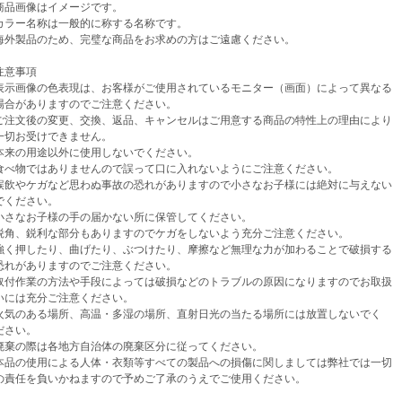
品画像はイメージです。
ラー名称は一般的に称する名称です。
外製品のため、完璧な商品をお求めの方はご遠慮ください。
意事項
示画像の色表現は、お客様がご使用されているモニター（画面）によって異なる
がありますのでご注意ください。
注文後の変更、交換、返品、キャンセルはご用意する商品の特性上の理由により
お受けできません。
来の用途以外に使用しないでください。
べ物ではありませんので誤って口に入れないようにご注意ください。
飲やケガなど思わぬ事故の恐れがありますので小さなお子様には絶対に与えない
ください。
さなお子様の手の届かない所に保管してください。
角、鋭利な部分もありますのでケガをしないよう充分ご注意ください。
く押したり、曲げたり、ぶつけたり、摩擦など無理な力が加わることで破損する
がありますのでご注意ください。
付作業の方法や手段によっては破損などのトラブルの原因になりますのでお取扱
は充分ご注意ください。
気のある場所、高温・多湿の場所、直射日光の当たる場所には放置しないでく
さい。
棄の際は各地方自治体の廃棄区分に従ってください。
品の使用による人体・衣類等すべての製品への損傷に関しましては弊社では一切
任を負いかねますので予めご了承のうえでご使用ください。