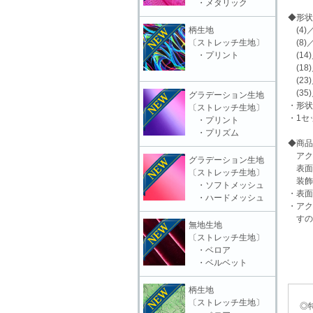
・メタリック
◆形状
柄生地
(4)／
〔ストレッチ生地〕
(8)／
・プリント
(14)
(18)
(23)
(35)
グラデーション生地
・形状
〔ストレッチ生地〕
・1セ
・プリント
・プリズム
◆商品
アク
グラデーション生地
表面
〔ストレッチ生地〕
装飾
・ソフトメッシュ
・表面
・ハードメッシュ
・アク
すの
無地生地
〔ストレッチ生地〕
・ベロア
・ベルベット
柄生地
〔ストレッチ生地〕
◎特