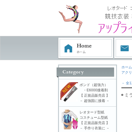
ホーム
アクリ
－ 全1
ボンド（超強力）
・E6000接着剤
ミラ
【 正規品販売店 】
－ 超強固に接着 －
レオタード型紙
コスチューム型紙
【 正規品販売店 】
－ 手作り衣装に －