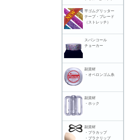
平ゴムグリッター
テープ・ブレード
（ストレッチ）
スパンコール
チョーカー
副資材
・オペロンゴム糸
副資材
・ホック
副資材
・ブラカップ
・ブラクリップ