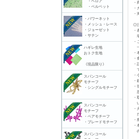
・ベロア
・商
・ベルベット
・カ
・海
・パワーネット
・メッシュ・レース
◎注
・ジョーゼット
・表
・サテン
場合
・ご
一切
ハギレ生地
・本
おトク生地
・食
・誤
《現品限り》
で
・小
スパンコール
・鋭
モチーフ
・強
・シングルモチーフ
恐れ
・取
いに
スパンコール
・火
モチーフ
だ
・ペアモチーフ
・廃
・ブレードモチーフ
・本
の責
スパンコール