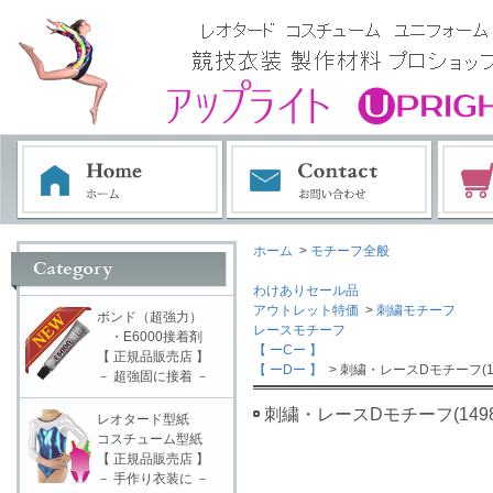
ホーム
>
モチーフ全般
わけありセール品
アウトレット特価
>
刺繍モチーフ
ボンド（超強力）
レースモチーフ
・E6000接着剤
【 ーCー 】
【 正規品販売店 】
【 ーDー 】
> 刺繍・レースDモチーフ(14
－ 超強固に接着 －
刺繍・レースDモチーフ(1498
レオタード型紙
コスチューム型紙
【 正規品販売店 】
－ 手作り衣装に －