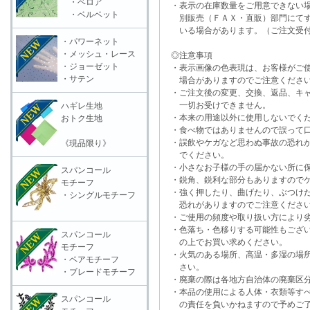
・ベロア
・表示の在庫数量をご用意できない
・ベルベット
別販売（ＦＡＸ・直販）部門にてす
いる場合があります。（ご注文受付
・パワーネット
・メッシュ・レース
◎注意事項
・ジョーゼット
・表示画像の色表現は、お客様がご使
・サテン
場合がありますのでご注意くださ
・ご注文後の変更、交換、返品、キャ
一切お受けできません。
ハギレ生地
・本来の用途以外に使用しないでく
おトク生地
・食べ物ではありませんので誤って口
・誤飲やケガなど思わぬ事故の恐れが
《現品限り》
でください。
・小さなお子様の手の届かない所に保
スパンコール
・鋭角、鋭利な部分もありますのでケ
モチーフ
・強く押したり、曲げたり、ぶつけた
・シングルモチーフ
恐れがありますのでご注意くださ
・ご使用の頻度や取り扱い方により劣
・色落ち・色移りする可能性もござい
スパンコール
の上でお買い求めください。
モチーフ
・火気のある場所、高温・多湿の場所
・ペアモチーフ
さい。
・ブレードモチーフ
・廃棄の際は各地方自治体の廃棄区分
・本品の使用による人体・衣類等すべ
スパンコール
の責任を負いかねますので予めご了