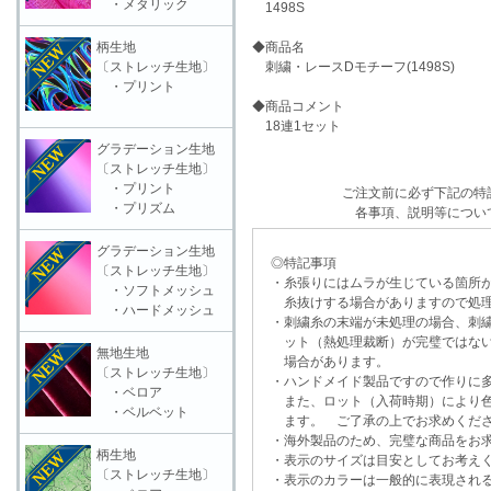
・メタリック
1498S
柄生地
◆商品名
〔ストレッチ生地〕
刺繍・レースDモチーフ(1498S)
・プリント
◆商品コメント
18連1セット
グラデーション生地
〔ストレッチ生地〕
・プリント
ご注文前に必ず下記の特
・プリズム
各事項、説明等につい
グラデーション生地
◎特記事項
〔ストレッチ生地〕
・糸張りにはムラが生じている箇所が
・ソフトメッシュ
糸抜けする場合がありますので処理
・ハードメッシュ
・刺繍糸の末端が未処理の場合、刺繍
ット（熱処理裁断）が完璧ではない
無地生地
場合があります。
〔ストレッチ生地〕
・ハンドメイド製品ですので作りに多
・ベロア
また、ロット（入荷時期）により色
・ベルベット
ます。 ご了承の上でお求めくだ
・海外製品のため、完璧な商品をお求
柄生地
・表示のサイズは目安としてお考え
〔ストレッチ生地〕
・表示のカラーは一般的に表現される