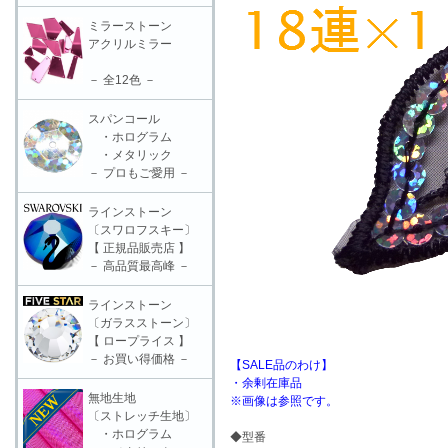
ミラーストーン
アクリルミラー
－ 全12色 －
スパンコール
・ホログラム
・メタリック
－ プロもご愛用 －
ラインストーン
〔スワロフスキー〕
【 正規品販売店 】
－ 高品質最高峰 －
ラインストーン
〔ガラスストーン〕
【 ロープライス 】
－ お買い得価格 －
【SALE品のわけ】
・余剰在庫品
無地生地
※画像は参照です。
〔ストレッチ生地〕
・ホログラム
◆型番