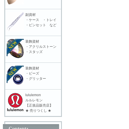
副資材
・ケース ・トレイ
・ピンセット など
装飾資材
・アクリルストーン
・スタッズ
装飾資材
・ビーズ
・グリッター
lululemon
ルルレモン
【正規品販売店】
★ 売りつくし ★