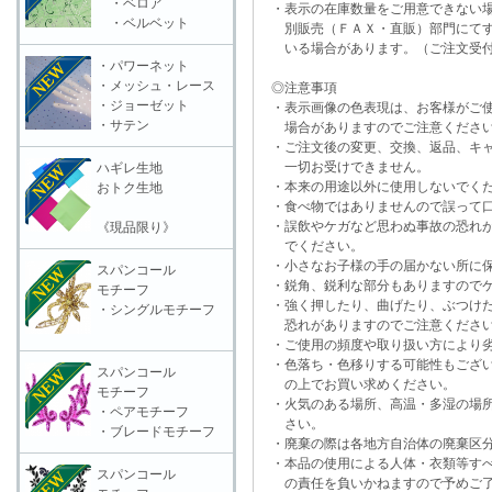
・ベロア
・表示の在庫数量をご用意できない
・ベルベット
別販売（ＦＡＸ・直販）部門にてす
いる場合があります。（ご注文受付
・パワーネット
・メッシュ・レース
◎注意事項
・ジョーゼット
・表示画像の色表現は、お客様がご使
・サテン
場合がありますのでご注意くださ
・ご注文後の変更、交換、返品、キャ
一切お受けできません。
ハギレ生地
・本来の用途以外に使用しないでく
おトク生地
・食べ物ではありませんので誤って口
・誤飲やケガなど思わぬ事故の恐れが
《現品限り》
でください。
・小さなお子様の手の届かない所に保
スパンコール
・鋭角、鋭利な部分もありますのでケ
モチーフ
・強く押したり、曲げたり、ぶつけた
・シングルモチーフ
恐れがありますのでご注意くださ
・ご使用の頻度や取り扱い方により劣
・色落ち・色移りする可能性もござい
スパンコール
の上でお買い求めください。
モチーフ
・火気のある場所、高温・多湿の場所
・ペアモチーフ
さい。
・ブレードモチーフ
・廃棄の際は各地方自治体の廃棄区分
・本品の使用による人体・衣類等すべ
スパンコール
の責任を負いかねますので予めご了