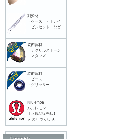
副資材
・ケース ・トレイ
・ピンセット など
装飾資材
・アクリルストーン
・スタッズ
装飾資材
・ビーズ
・グリッター
lululemon
ルルレモン
【正規品販売店】
★ 売りつくし ★