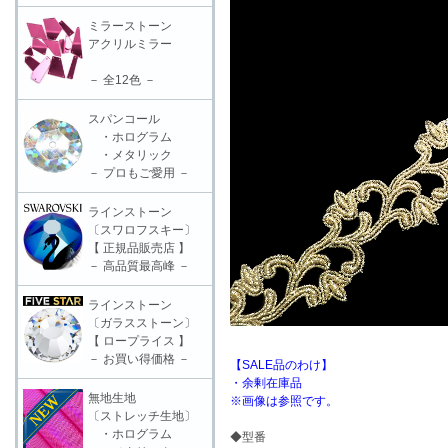
ミラーストーン
アクリルミラー
－ 全12色 －
スパンコール
・ホログラム
・メタリック
－ プロもご愛用 －
ラインストーン
〔スワロフスキー〕
【 正規品販売店 】
－ 高品質最高峰 －
ラインストーン
〔ガラスストーン〕
【 ロープライス 】
－ お買い得価格 －
【SALE品のわけ】
・余剰在庫品
無地生地
※画像は参照です。
〔ストレッチ生地〕
・ホログラム
◆型番