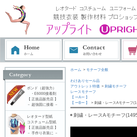
ホーム
>
モチーフ全般
わけありセール品
アウトレット特価
>
刺繍モチーフ
ボンド（超強力）
レースモチーフ
・E6000接着剤
【 ーAー 】
【 正規品販売店 】
【 ーBー 】
> 刺繍・レースAモチーフ(14
－ 超強固に接着 －
刺繍・レースAモチーフ(1495
レオタード型紙
コスチューム型紙
【 正規品販売店 】
－ 手作り衣装に －