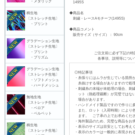
・メタリック
1495S
柄生地
◆商品名
〔ストレッチ生地〕
刺繍・レースAモチーフ(1495S)
・プリント
◆商品コメント
販売サイズ（サイズ）： 90cm
グラデーション生地
〔ストレッチ生地〕
・プリント
ご注文前に必ず下記の特
・プリズム
各事項、説明等につい
グラデーション生地
◎特記事項
〔ストレッチ生地〕
・糸張りにはムラが生じている箇所が
・ソフトメッシュ
糸抜けする場合がありますので処理
・ハードメッシュ
・刺繍糸の末端が未処理の場合、刺繍
ット（熱処理裁断）が完璧ではない
無地生地
場合があります。
〔ストレッチ生地〕
・ハンドメイド製品ですので作りに多
・ベロア
また、ロット（入荷時期）により色
・ベルベット
ます。 ご了承の上でお求めくだ
・海外製品のため、完璧な商品をお求
柄生地
・表示のサイズは目安としてお考え
〔ストレッチ生地〕
・表示のカラーは一般的に表現される