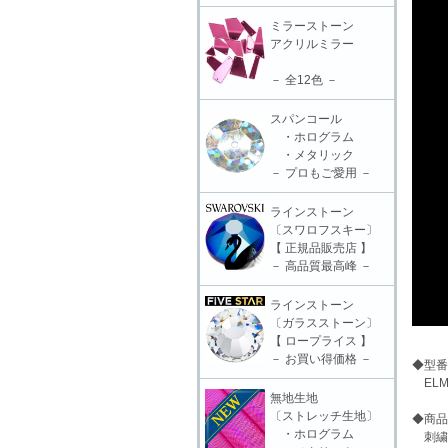
ミラーストーン
アクリルミラー
－ 全12色 －
スパンコール
・ホログラム
・メタリック
－ プロもご愛用 －
ラインストーン
〔スワロフスキー〕
【 正規品販売店 】
－ 高品質最高峰 －
ラインストーン
〔ガラスストーン〕
【 ロープライス 】
－ お買い得価格 －
◆型番
ELM-
無地生地
〔ストレッチ生地〕
◆商品
・ホログラム
刺繍モ