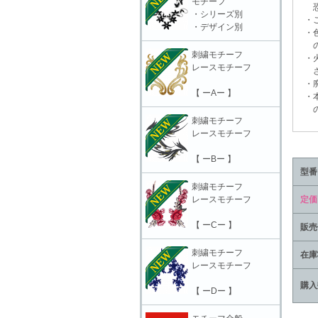
モチーフ
恐れ
・シリーズ別
・ご
・デザイン別
・色
の上
刺繍モチーフ
・火
レースモチーフ
さ
・廃
【 ーAー 】
・本
の責
刺繍モチーフ
レースモチーフ
【 ーBー 】
型番
刺繍モチーフ
レースモチーフ
定価
【 ーCー 】
販売
刺繍モチーフ
在庫
レースモチーフ
購入
【 ーDー 】