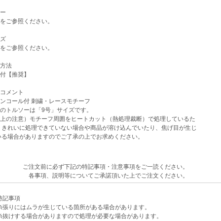
ー
をご参照ください。
ズ
をご参照ください。
方法
付【推奨】
コメント
ンコール付 刺繍・レースモチーフ
のトルソーは「9号」サイズです。
上の注意）モチーフ周囲をヒートカット（熱処理裁断）で処理しているた
きれいに処理できていない場合や商品が溶け込んでいたり、焦げ目が生じ
る場合がありますのでご了承の上でお求めください。
ご注文前に必ず下記の特記事項・注意事項をご一読ください。
各事項、説明等についてご承諾頂いた上でご注文ください。
記事項
張りにはムラが生じている箇所がある場合があります。
けする場合がありますので処理が必要な場合があります。