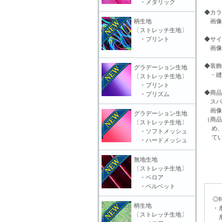
・メタリック
◆カラ
柄生地
画像
〔ストレッチ生地〕
・プリント
◆サイ
画像
◆装飾
グラデーション生地
・縫
〔ストレッチ生地〕
・プリント
◆商品
・プリズム
スパ
画像
グラデーション生地
（商品
〔ストレッチ生地〕
め、
・ソフトメッシュ
てい
・ハードメッシュ
無地生地
〔ストレッチ生地〕
・ベロア
・ベルベット
◎特
柄生地
・糸
〔ストレッチ生地〕
糸抜