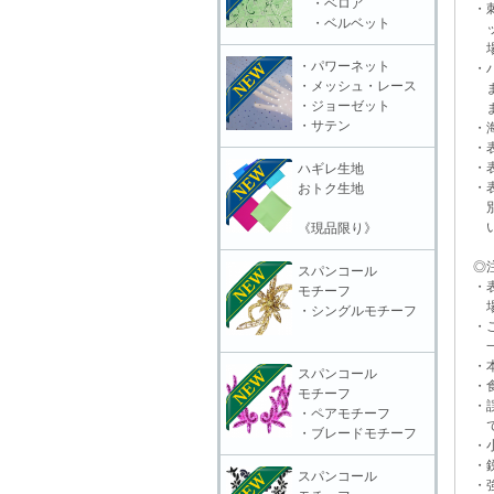
・ベロア
・刺
・ベルベット
ット
場合
・パワーネット
・ハ
・メッシュ・レース
また
・ジョーゼット
ます
・サテン
・海
・表
・表
ハギレ生地
・表
おトク生地
別販
いる
《現品限り》
◎注
スパンコール
・表
モチーフ
場合
・シングルモチーフ
・ご
一切
・本
スパンコール
・食
モチーフ
・誤
・ペアモチーフ
で
・ブレードモチーフ
・小
・鋭
スパンコール
・強