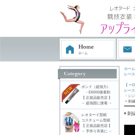
ホーム
レース
【 ーD
ボンド（超強力）
レース
・E6000接着剤
・シン
【 正規品販売店 】
> 刺
－ 超強固に接着 －
刺
レオタード型紙
コスチューム型紙
【 正規品販売店 】
－ 手作り衣装に －