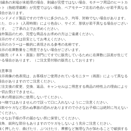
繍糸の末端が未処理の場合、刺繍が完璧ではない場合、モチーフ周辺のヒートカ
（熱処理裁断）が完璧ではない場合、ペアモチーフ左右の色合いが若干異なる
があります。
ンドメイド製品ですので作りに多少のムラ、均等、対称でない場合があります。
、ロット（入荷時期）により色合い、サイズ、形状が若干異なる場合がござい
。 ご了承の上でお求めください。
外製品のため、完璧な商品をお求めの方はご遠慮ください。
示のサイズは目安としてお考えください。
示のカラーは一般的に表現される参考の名称です。
示の在庫数量をご用意できない場合がございます。
売（ＦＡＸ・直販）部門にてすでに販売しているために在庫数に誤差が生じて
場合があります。（ご注文受付順の販売としております）
意事項
示画像の色表現は、お客様がご使用されているモニター（画面）によって異なる
がありますのでご注意ください。
注文後の変更、交換、返品、キャンセルはご用意する商品の特性上の理由により
お受けできません。
来の用途以外に使用しないでください。
べ物ではありませんので誤って口に入れないようにご注意ください。
飲やケガなど思わぬ事故の恐れがありますので小さなお子様には絶対に与えない
ください。
さなお子様の手の届かない所に保管してください。
角、鋭利な部分もありますのでケガをしないよう充分ご注意ください。
く押したり、曲げたり、ぶつけたり、摩擦など無理な力が加わることで破損する