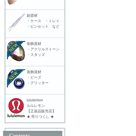
副資材
・ケース ・トレイ
・ピンセット など
装飾資材
・アクリルストーン
・スタッズ
装飾資材
・ビーズ
・グリッター
lululemon
ルルレモン
【正規品販売店】
★ 売りつくし ★