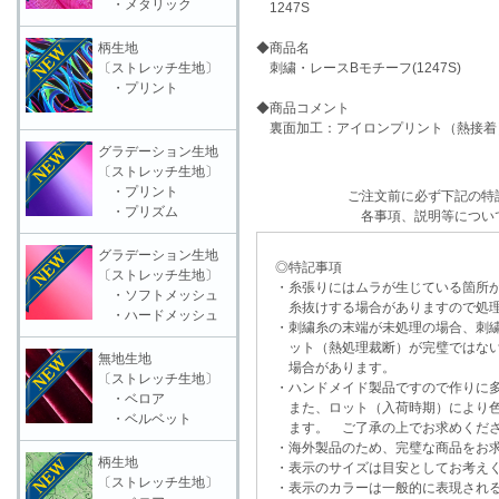
・メタリック
1247S
柄生地
◆商品名
〔ストレッチ生地〕
刺繍・レースBモチーフ(1247S)
・プリント
◆商品コメント
裏面加工：アイロンプリント（熱接着
グラデーション生地
〔ストレッチ生地〕
・プリント
ご注文前に必ず下記の特
・プリズム
各事項、説明等につい
グラデーション生地
◎特記事項
〔ストレッチ生地〕
・糸張りにはムラが生じている箇所が
・ソフトメッシュ
糸抜けする場合がありますので処理
・ハードメッシュ
・刺繍糸の末端が未処理の場合、刺繍
ット（熱処理裁断）が完璧ではない
無地生地
場合があります。
〔ストレッチ生地〕
・ハンドメイド製品ですので作りに多
・ベロア
また、ロット（入荷時期）により色
・ベルベット
ます。 ご了承の上でお求めくだ
・海外製品のため、完璧な商品をお求
柄生地
・表示のサイズは目安としてお考え
〔ストレッチ生地〕
・表示のカラーは一般的に表現される