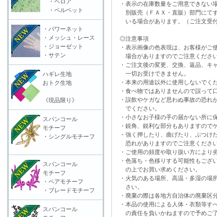
・ベロア
・表示の在庫数量をご用意できない
・ベルベット
別販売（ＦＡＸ・直販）部門にてす
いる場合があります。（ご注文受付
・パワーネット
・メッシュ・レース
◎注意事項
・ジョーゼット
・表示画像の色表現は、お客様がご使
・サテン
場合がありますのでご注意くださ
・ご注文後の変更、交換、返品、キャ
一切お受けできません。
ハギレ生地
・本来の用途以外に使用しないでく
おトク生地
・食べ物ではありませんので誤って口
・誤飲やケガなど思わぬ事故の恐れが
《現品限り》
でください。
・小さなお子様の手の届かない所に保
スパンコール
・鋭角、鋭利な部分もありますのでケ
モチーフ
・強く押したり、曲げたり、ぶつけた
・シングルモチーフ
恐れがありますのでご注意くださ
・ご使用の頻度や取り扱い方により劣
・色落ち・色移りする可能性もござい
スパンコール
の上でお買い求めください。
モチーフ
・火気のある場所、高温・多湿の場所
・ペアモチーフ
さい。
・ブレードモチーフ
・廃棄の際は各地方自治体の廃棄区分
・本品の使用による人体・衣類等すべ
スパンコール
の責任を負いかねますので予めご了