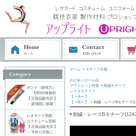
ホーム
>
モチーフ全般
わけありセール品
アウトレット特価
>
刺繍モチーフ
ボンド（超強力）
レースモチーフ
・E6000接着剤
【 ーAー 】
【 正規品販売店 】
【 ーBー 】
> 刺繍・レースBモチーフ(12
－ 超強固に接着 －
刺繍・レースBモチーフ(1247
レオタード型紙
コスチューム型紙
【 正規品販売店 】
－ 手作り衣装に －