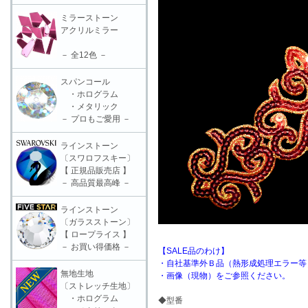
ミラーストーン
アクリルミラー
－ 全12色 －
スパンコール
・ホログラム
・メタリック
－ プロもご愛用 －
ラインストーン
〔スワロフスキー〕
【 正規品販売店 】
－ 高品質最高峰 －
ラインストーン
〔ガラスストーン〕
【 ロープライス 】
－ お買い得価格 －
【SALE品のわけ】
・自社基準外Ｂ品（熱形成処理エラー等
無地生地
・画像（現物）をご参照ください。
〔ストレッチ生地〕
・ホログラム
◆型番