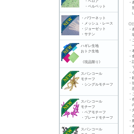
・ベロア
・表
・ベルベット
別販
いる
・パワーネット
・メッシュ・レース
◎注
・ジョーゼット
・表
・サテン
場合
・ご
一切
ハギレ生地
・本
おトク生地
・食
・誤
《現品限り》
で
・小
スパンコール
・鋭
モチーフ
・強
・シングルモチーフ
恐れ
・ご
・色
スパンコール
の上
モチーフ
・火
・ペアモチーフ
さ
・ブレードモチーフ
・廃
・本
スパンコール
の責