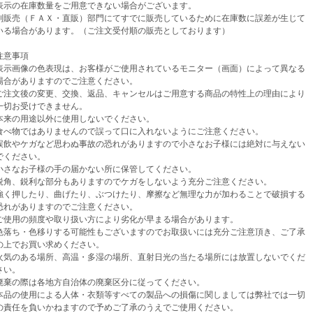
示の在庫数量をご用意できない場合がございます。
売（ＦＡＸ・直販）部門にてすでに販売しているために在庫数に誤差が生じて
場合があります。（ご注文受付順の販売としております）
意事項
示画像の色表現は、お客様がご使用されているモニター（画面）によって異なる
がありますのでご注意ください。
注文後の変更、交換、返品、キャンセルはご用意する商品の特性上の理由により
お受けできません。
来の用途以外に使用しないでください。
べ物ではありませんので誤って口に入れないようにご注意ください。
飲やケガなど思わぬ事故の恐れがありますので小さなお子様には絶対に与えない
ください。
さなお子様の手の届かない所に保管してください。
角、鋭利な部分もありますのでケガをしないよう充分ご注意ください。
く押したり、曲げたり、ぶつけたり、摩擦など無理な力が加わることで破損する
がありますのでご注意ください。
使用の頻度や取り扱い方により劣化が早まる場合があります。
落ち・色移りする可能性もございますのでお取扱いには充分ご注意頂き、ご了承
でお買い求めください。
気のある場所、高温・多湿の場所、直射日光の当たる場所には放置しないでくだ
い。
棄の際は各地方自治体の廃棄区分に従ってください。
品の使用による人体・衣類等すべての製品への損傷に関しましては弊社では一切
任を負いかねますので予めご了承のうえでご使用ください。