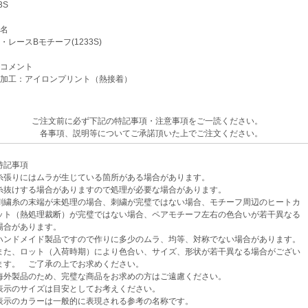
3S
名
レースBモチーフ(1233S)
コメント
加工：アイロンプリント（熱接着）
ご注文前に必ず下記の特記事項・注意事項をご一読ください。
各事項、説明等についてご承諾頂いた上でご注文ください。
記事項
張りにはムラが生じている箇所がある場合があります。
けする場合がありますので処理が必要な場合があります。
繍糸の末端が未処理の場合、刺繍が完璧ではない場合、モチーフ周辺のヒートカ
（熱処理裁断）が完璧ではない場合、ペアモチーフ左右の色合いが若干異なる
があります。
ンドメイド製品ですので作りに多少のムラ、均等、対称でない場合があります。
、ロット（入荷時期）により色合い、サイズ、形状が若干異なる場合がござい
。 ご了承の上でお求めください。
外製品のため、完璧な商品をお求めの方はご遠慮ください。
示のサイズは目安としてお考えください。
示のカラーは一般的に表現される参考の名称です。