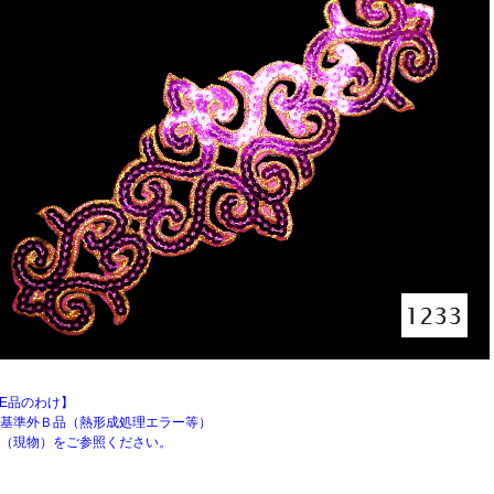
LE品のわけ】
基準外Ｂ品（熱形成処理エラー等）
（現物）をご参照ください。