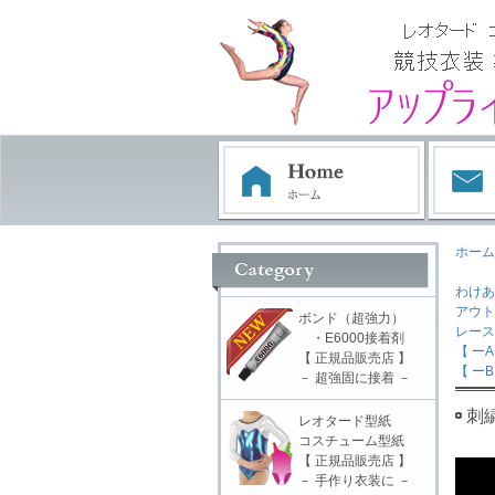
ホーム
わけあ
アウト
ボンド（超強力）
レー
・E6000接着剤
【 ーA
【 正規品販売店 】
【 ーB
－ 超強固に接着 －
刺繍
レオタード型紙
コスチューム型紙
【 正規品販売店 】
－ 手作り衣装に －