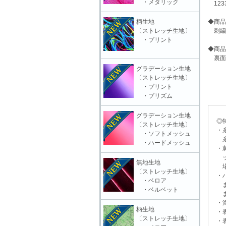
・メタリック
123
柄生地
◆商品
〔ストレッチ生地〕
刺繍・
・プリント
◆商品
裏面
グラデーション生地
〔ストレッチ生地〕
・プリント
・プリズム
グラデーション生地
◎特
〔ストレッチ生地〕
・糸
・ソフトメッシュ
糸抜
・ハードメッシュ
・刺
ット
無地生地
場合
〔ストレッチ生地〕
・ハ
・ベロア
また
・ベルベット
ます
・海
柄生地
・表
〔ストレッチ生地〕
・表