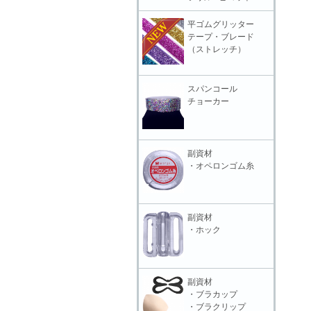
平ゴムグリッター
テープ・ブレード
（ストレッチ）
スパンコール
チョーカー
副資材
・オペロンゴム糸
副資材
・ホック
副資材
・ブラカップ
・ブラクリップ