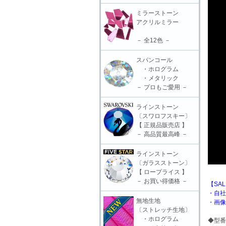
ミラーストーン
アクリルミラー
－ 全12色 －
スパンコール
・ホログラム
・メタリック
－ プロもご愛用 －
ラインストーン
〔スワロフスキー〕
【 正規品販売店 】
－ 高品質最高峰 －
ラインストーン
〔ガラスストーン〕
【 ロープライス 】
－ お買い得価格 －
【SA
・自社
無地生地
・画像
〔ストレッチ生地〕
・ホログラム
◆型番