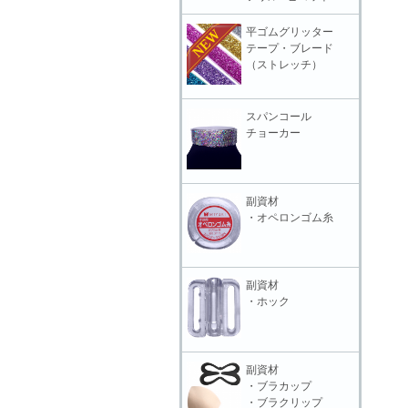
平ゴムグリッター
テープ・ブレード
（ストレッチ）
スパンコール
チョーカー
副資材
・オペロンゴム糸
副資材
・ホック
副資材
・ブラカップ
・ブラクリップ