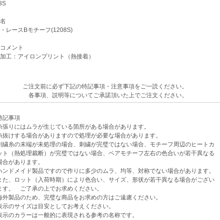
8S
名
レースBモチーフ(1208S)
コメント
加工：アイロンプリント（熱接着）
ご注文前に必ず下記の特記事項・注意事項をご一読ください。
各事項、説明等についてご承諾頂いた上でご注文ください。
記事項
張りにはムラが生じている箇所がある場合があります。
けする場合がありますので処理が必要な場合があります。
繍糸の末端が未処理の場合、刺繍が完璧ではない場合、モチーフ周辺のヒートカ
（熱処理裁断）が完璧ではない場合、ペアモチーフ左右の色合いが若干異なる
があります。
ンドメイド製品ですので作りに多少のムラ、均等、対称でない場合があります。
、ロット（入荷時期）により色合い、サイズ、形状が若干異なる場合がござい
。 ご了承の上でお求めください。
外製品のため、完璧な商品をお求めの方はご遠慮ください。
示のサイズは目安としてお考えください。
示のカラーは一般的に表現される参考の名称です。