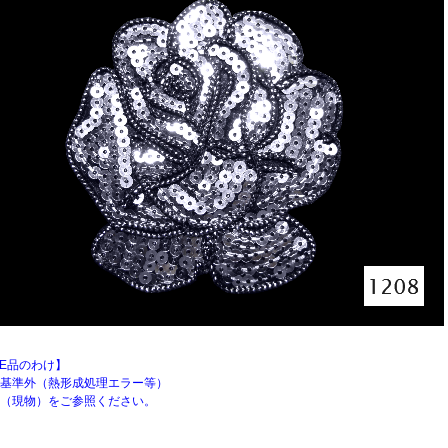
LE品のわけ】
基準外（熱形成処理エラー等）
（現物）をご参照ください。