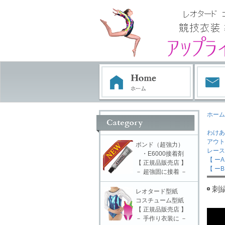
ホーム
わけあ
アウト
ボンド（超強力）
レー
・E6000接着剤
【 ーA
【 正規品販売店 】
【 ーB
－ 超強固に接着 －
刺繍
レオタード型紙
コスチューム型紙
【 正規品販売店 】
－ 手作り衣装に －