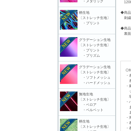
・メタリック
120
柄生地
◆商品
〔ストレッチ生地〕
刺繍・
・プリント
◆商品
裏面
グラデーション生地
〔ストレッチ生地〕
・プリント
・プリズム
グラデーション生地
◎特
〔ストレッチ生地〕
・糸
・ソフトメッシュ
糸抜
・ハードメッシュ
・刺
ット
無地生地
場合
〔ストレッチ生地〕
・ハ
・ベロア
また
・ベルベット
ます
・海
柄生地
・表
〔ストレッチ生地〕
・表