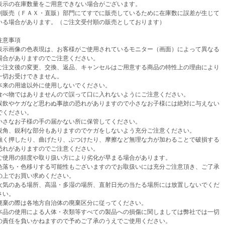
示の在庫数量をご用意できない場合がございます。
売（ＦＡＸ・直販）部門にてすでに販売しているために在庫数に誤差が生じて
場合があります。（ご注文受付順の販売としております）
意事項
示画像の色表現は、お客様がご使用されているモニター（画面）によって異なる
がありますのでご注意ください。
注文後の変更、交換、返品、キャンセルはご用意する商品の特性上の理由により
お受けできません。
来の用途以外に使用しないでください。
べ物ではありませんので誤って口に入れないようにご注意ください。
飲やケガなど思わぬ事故の恐れがありますので小さなお子様には絶対に与えない
ください。
さなお子様の手の届かない所に保管してください。
角、鋭利な部分もありますのでケガをしないよう充分ご注意ください。
く押したり、曲げたり、ぶつけたり、摩擦など無理な力が加わることで破損する
がありますのでご注意ください。
使用の頻度や取り扱い方により劣化が早まる場合があります。
落ち・色移りする可能性もございますのでお取扱いには充分ご注意頂き、ご了承
でお買い求めください。
気のある場所、高温・多湿の場所、直射日光の当たる場所には放置しないでくだ
い。
棄の際は各地方自治体の廃棄区分に従ってください。
品の使用による人体・衣類等すべての製品への損傷に関しましては弊社では一切
任を負いかねますので予めご了承のうえでご使用ください。