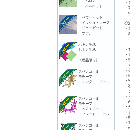
・ベロア
・表
・ベルベット
別販
いる
・パワーネット
・メッシュ・レース
◎注
・ジョーゼット
・表
・サテン
場合
・ご
一切
ハギレ生地
・本
おトク生地
・食
・誤
《現品限り》
で
・小
スパンコール
・鋭
モチーフ
・強
・シングルモチーフ
恐れ
・ご
・色
スパンコール
の上
モチーフ
・火
・ペアモチーフ
さ
・ブレードモチーフ
・廃
・本
スパンコール
の責