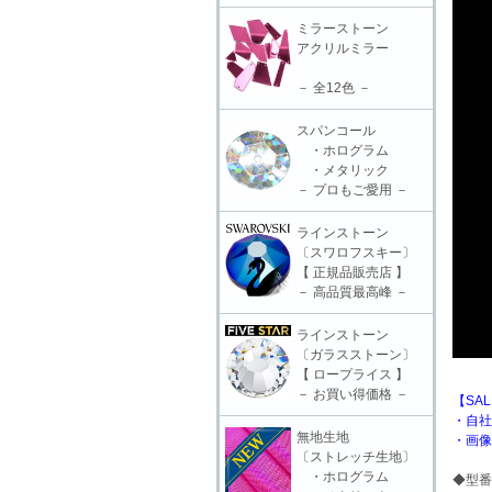
ミラーストーン
アクリルミラー
－ 全12色 －
スパンコール
・ホログラム
・メタリック
－ プロもご愛用 －
ラインストーン
〔スワロフスキー〕
【 正規品販売店 】
－ 高品質最高峰 －
ラインストーン
〔ガラスストーン〕
【 ロープライス 】
－ お買い得価格 －
【SA
・自社
無地生地
・画像
〔ストレッチ生地〕
・ホログラム
◆型番