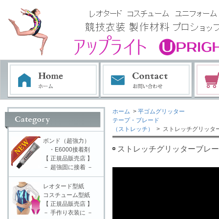
ホーム
>
平ゴムグリッター
テープ・ブレード
（ストレッチ）
> ストレッチグリッターブレ
ボンド（超強力）
ストレッチグリッターブレード Go
・E6000接着剤
【 正規品販売店 】
－ 超強固に接着 －
レオタード型紙
コスチューム型紙
【 正規品販売店 】
－ 手作り衣装に －