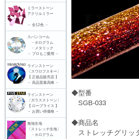
ミラーストーン
アクリルミラー
－ 全12色 －
スパンコール
・ホログラム
・メタリック
－ プロもご愛用 －
ラインストーン
〔スワロフスキー〕
【 正規品販売店 】
－ 高品質最高峰 －
◆型番
ラインストーン
〔ガラスストーン〕
SGB-033
【 ロープライス 】
－ お買い得価格 －
◆商品名
無地生地
〔ストレッチ生地〕
ストレッチグリッターブレ
・ホログラム