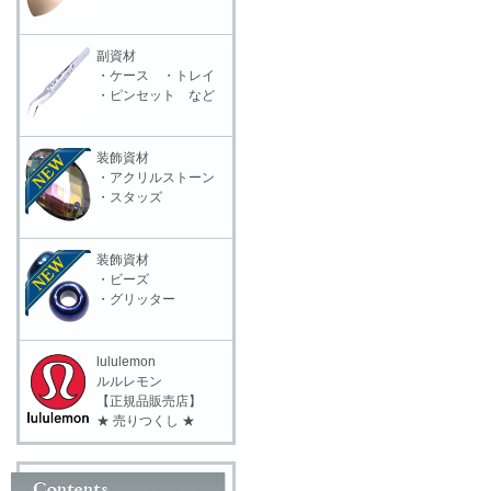
副資材
・ケース ・トレイ
・ピンセット など
装飾資材
・アクリルストーン
・スタッズ
装飾資材
・ビーズ
・グリッター
lululemon
ルルレモン
【正規品販売店】
★ 売りつくし ★