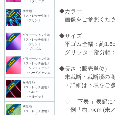
・メタリック
◆カラー
柄生地
〔ストレッチ生地〕
画像をご参照くだ
・プリント
◆サイズ
グラデーション生地
〔ストレッチ生地〕
平ゴム全幅：約1.6c
・プリント
・プリズム
グリッター部分幅：約
グラデーション生地
〔ストレッチ生地〕
◆長さ（販売単位）
・ソフトメッシュ
・ハードメッシュ
未裁断・裁断済の商
無地生地
・詳細は下表をご参
〔ストレッチ生地〕
・ベロア
・ベルベット
◇「 下表 」表記に
柄生地
例「約○○cm (未
〔ストレッチ生地〕