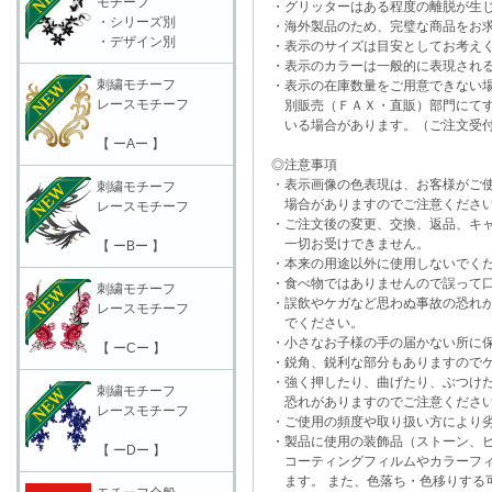
モチーフ
・グリッターはある程度の離脱が生
・シリーズ別
・海外製品のため、完璧な商品をお求
・デザイン別
・表示のサイズは目安としてお考え
・表示のカラーは一般的に表現される
刺繍モチーフ
・表示の在庫数量をご用意できない
レースモチーフ
別販売（ＦＡＸ・直販）部門にてす
いる場合があります。（ご注文受付
【 ーAー 】
◎注意事項
・表示画像の色表現は、お客様がご使
刺繍モチーフ
場合がありますのでご注意くださ
レースモチーフ
・ご注文後の変更、交換、返品、キャ
一切お受けできません。
【 ーBー 】
・本来の用途以外に使用しないでく
・食べ物ではありませんので誤って口
刺繍モチーフ
・誤飲やケガなど思わぬ事故の恐れが
レースモチーフ
でください。
・小さなお子様の手の届かない所に保
【 ーCー 】
・鋭角、鋭利な部分もありますのでケ
・強く押したり、曲げたり、ぶつけた
刺繍モチーフ
恐れがありますのでご注意くださ
レースモチーフ
・ご使用の頻度や取り扱い方により劣
・製品に使用の装飾品（ストーン、ビ
【 ーDー 】
コーティングフィルムやカラーフィ
ます。 また、色落ち・色移りする可