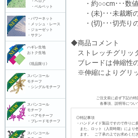
・ベロア
・約○○cm･･･数
・ベルベット
・(未)･･･未裁断
・パワーネット
・(切)･･･切売り
・メッシュ・レース
・ジョーゼット
・サテン
◆商品コメント
ハギレ生地
ストレッチグリッタ
おトク生地
ブレードは伸縮性の
《現品限り》
※伸縮によりグリッ
スパンコール
モチーフ
・シングルモチーフ
ご注文前に必ず下記の特
各事項、説明等につい
スパンコール
モチーフ
・ペアモチーフ
◎特記事項
・ブレードモチーフ
・ハンドメイド製品ですので作りに多
また、ロット（入荷時期）により色
スパンコール
ます。 ご了承の上でお求めくだ