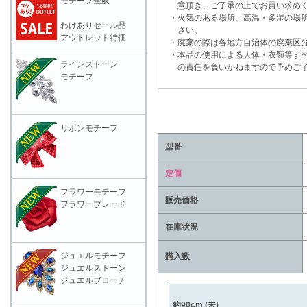
モチーフ全般
意頂き、ご了承の上でお買い求めく
・火気のある場所、高温・多湿の場所
わけありセール品
さい。
アウトレット特価
・廃棄の際は各地方自治体の廃棄区分
・本品の使用による人体・衣類等すべ
ラインストーン
の責任を負いかねますので予めご了
モチーフ
リボンモチーフ
型番
定価
フラワーモチーフ
販売価格
フラワーブレード
在庫状況
ジュエルモチーフ
購入数
ジュエルストーン
ジュエルブローチ
約90cm (未)