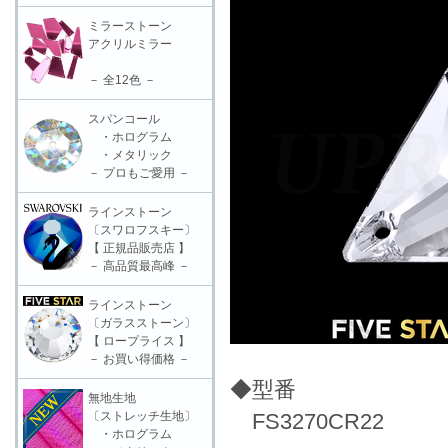
ミラーストーン
アクリルミラー
－ 全12色 －
スパンコール
・ホログラム
・メタリック
－ プロもご愛用 －
ラインストーン
〔スワロフスキー〕
【 正規品販売店 】
－ 高品質最高峰 －
ラインストーン
〔ガラスストーン〕
【 ロープライス 】
－ お買い得価格 －
◆型番
無地生地
〔ストレッチ生地〕
FS3270CR22
・ホログラム