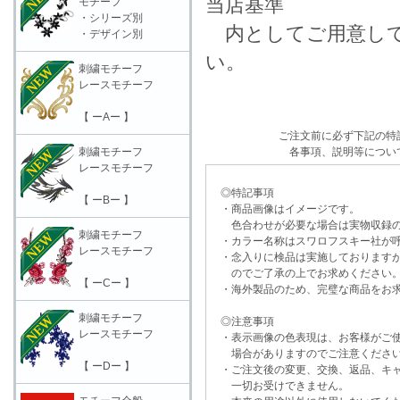
当店基準
モチーフ
・シリーズ別
内としてご用意して
・デザイン別
い。
刺繍モチーフ
レースモチーフ
【 ーAー 】
ご注文前に必ず下記の特
刺繍モチーフ
各事項、説明等につい
レースモチーフ
◎特記事項
【 ーBー 】
・商品画像はイメージです。
色合わせが必要な場合は実物収録の
刺繍モチーフ
・カラー名称はスワロフスキー社が呼
レースモチーフ
・念入りに検品は実施しておりますが
のでご了承の上でお求めください
【 ーCー 】
・海外製品のため、完璧な商品をお求
刺繍モチーフ
◎注意事項
レースモチーフ
・表示画像の色表現は、お客様がご使
場合がありますのでご注意くださ
【 ーDー 】
・ご注文後の変更、交換、返品、キャ
一切お受けできません。