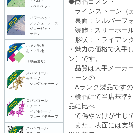
◆商品コメント
・ベロア
・ベルベット
ラインストーン（ガ
・パワーネット
裏面：シルバーフォ
・メッシュ・レース
・ジョーゼット
装飾：スリーホール
・サテン
形状：トライアング
ハギレ生地
・魅力の価格で入手
おトク生地
ン）です。
《現品限り》
品質は大手メーカー
スパンコール
トーンの
モチーフ
・シングルモチーフ
Aランク製品ですの
・検品にて当店基準
スパンコール
品に比べ
モチーフ
・ペアモチーフ
て傷や欠けが生じて
・ブレードモチーフ
また、表面には支障
スパンコール