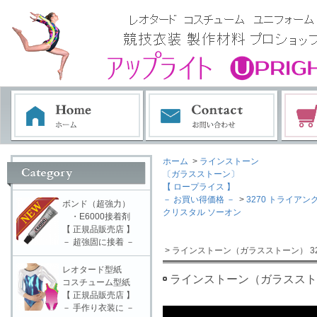
ホーム
>
ラインストーン
〔ガラスストーン〕
【 ロープライス 】
－ お買い得価格 －
>
3270 トライアン
ボンド（超強力）
クリスタル ソーオン
・E6000接着剤
【 正規品販売店 】
－ 超強固に接着 －
> ラインストーン（ガラスストーン） 32
レオタード型紙
ラインストーン（ガラスストーン
コスチューム型紙
【 正規品販売店 】
－ 手作り衣装に －