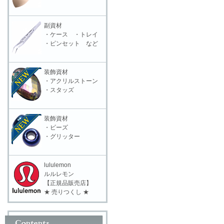
副資材
・ケース ・トレイ
・ピンセット など
装飾資材
・アクリルストーン
・スタッズ
装飾資材
・ビーズ
・グリッター
lululemon
ルルレモン
【正規品販売店】
★ 売りつくし ★