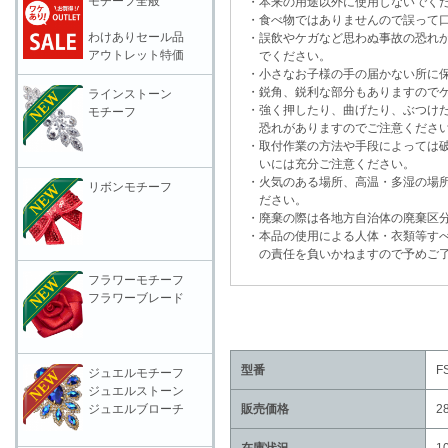
モチーフ全般
・本来の用途以外に使用しないでく
・食べ物ではありませんので誤って口
わけありセール品
・誤飲やケガなど思わぬ事故の恐れが
アウトレット特価
でください。
・小さなお子様の手の届かない所に保
・鋭角、鋭利な部分もありますのでケ
ラインストーン
・強く押したり、曲げたり、ぶつけた
モチーフ
恐れがありますのでご注意くださ
・取付作業の方法や手段によっては破
いには充分ご注意ください。
・火気のある場所、高温・多湿の場所
リボンモチーフ
ださい。
・廃棄の際は各地方自治体の廃棄区分
・本品の使用による人体・衣類等すべ
の責任を負いかねますので予めご了
フラワーモチーフ
フラワーブレード
型番
F
ジュエルモチーフ
ジュエルストーン
ジュエルブローチ
販売価格
2