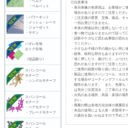
・ベロア
◎注意事項
・ベルベット
・表示画像の色表現は、お客様がご使
場合がありますのでご注意くださ
・パワーネット
・ご注文後の変更、交換、返品、キャ
・メッシュ・レース
一切お受けできません。
・ジョーゼット
・本来の用途以外に使用しないでく
・サテン
・食べ物ではありませんので誤って口
・誤飲やケガなど思わぬ事故の恐れが
でください。
ハギレ生地
・小さなお子様の手の届かない所に保
おトク生地
・鋭角、鋭利な部分もありますのでケ
・強く押したり、曲げたり、ぶつけた
《現品限り》
恐れがありますのでご注意くださ
・ご使用の頻度や取り扱い方により劣
スパンコール
・製品に使用のスパンコール、ホログ
モチーフ
する場合やコーティングフィルムや
・シングルモチーフ
能性があります。 また、色落ち・
は充分ご注意頂き、ご了承の上でお
・火気のある場所、高温・多湿の場所
スパンコール
さい。
モチーフ
・廃棄の際は各地方自治体の廃棄区分
・ペアモチーフ
・本品の使用による人体・衣類等すべ
・ブレードモチーフ
の責任を負いかねますので予めご了
スパンコール