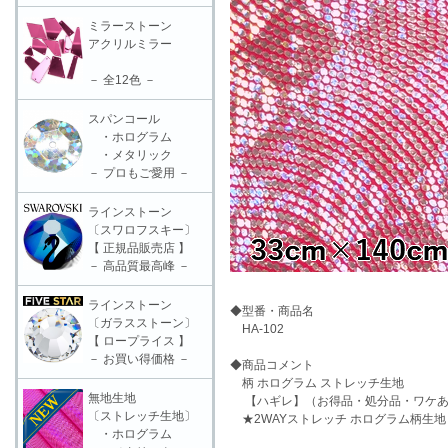
ミラーストーン
アクリルミラー
－ 全12色 －
スパンコール
・ホログラム
・メタリック
－ プロもご愛用 －
ラインストーン
〔スワロフスキー〕
【 正規品販売店 】
－ 高品質最高峰 －
ラインストーン
◆型番・商品名
〔ガラスストーン〕
HA-102
【 ロープライス 】
－ お買い得価格 －
◆商品コメント
柄 ホログラム ストレッチ生地
無地生地
【ハギレ】（お得品・処分品・ワケあ
〔ストレッチ生地〕
★2WAYストレッチ ホログラム柄生地
・ホログラム