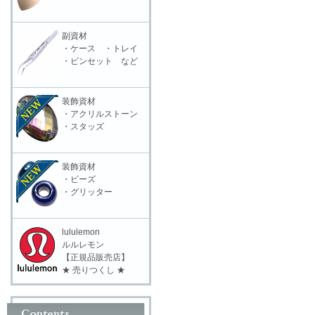
副資材
・ケース ・トレイ
・ピンセット など
装飾資材
・アクリルストーン
・スタッズ
装飾資材
・ビーズ
・グリッター
lululemon
ルルレモン
【正規品販売店】
★ 売りつくし ★