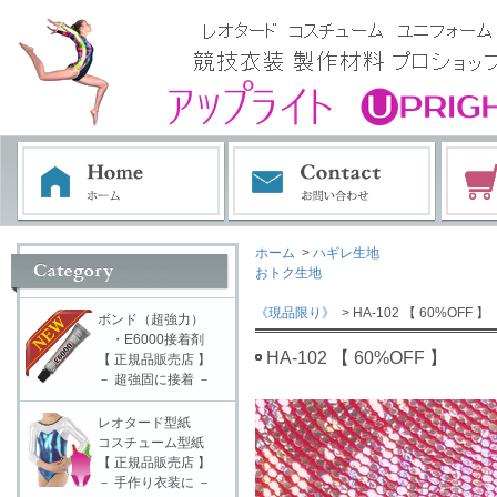
ホーム
>
ハギレ生地
おトク生地
《現品限り》
> HA-102 【 60%OFF 】
ボンド（超強力）
・E6000接着剤
HA-102 【 60%OFF 】
【 正規品販売店 】
－ 超強固に接着 －
レオタード型紙
コスチューム型紙
【 正規品販売店 】
－ 手作り衣装に －