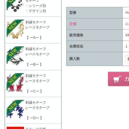
モチーフ
・シリーズ別
・デザイン別
型番
H
刺繍モチーフ
定価
2
レースモチーフ
販売価格
8
【 ーAー 】
在庫状況
1
刺繍モチーフ
レースモチーフ
購入数
【 ーBー 】
刺繍モチーフ
レースモチーフ
【 ーCー 】
刺繍モチーフ
レースモチーフ
【 ーDー 】