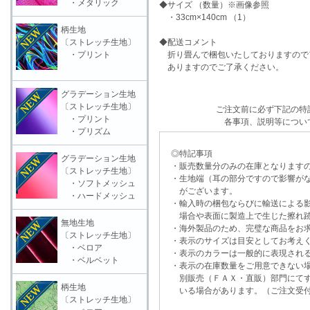
・メタリック
◆サイズ （数量）※画像参照
・33cm×140cm （1）
柄生地
〔ストレッチ生地〕
◆配送コメント
・プリント
折り畳んで梱包いたしておりますので
ありますのでご了承ください。
グラデーション生地
〔ストレッチ生地〕
ご注文前に必ず下記の特
・プリント
各事項、説明等につい
・プリズム
◎特記事項
グラデーション生地
・販売数量分のみの在庫となりますの
〔ストレッチ生地〕
・生地端（耳の部分ですので影響がな
・ソフトメッシュ
がございます。
・ハードメッシュ
・輸入時の梱包ならびに輸送による影
場合や表面に製造上で生じた擦れ跡
無地生地
・海外製品のため、完璧な商品をお求
〔ストレッチ生地〕
・表示のサイズは目安としてお考え
・ベロア
・表示のカラーは一般的に表現される
・ベルベット
・表示の在庫数量をご用意できない
別販売（ＦＡＸ・直販）部門にてす
柄生地
いる場合があります。（ご注文受付
〔ストレッチ生地〕