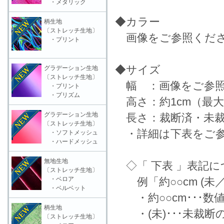
・メタリック
◆カラー
柄生地
〔ストレッチ生地〕
画像をご参照くだ
・プリント
◆サイズ
グラデーション生地
〔ストレッチ生地〕
幅 ：画像をご参照
・プリント
・プリズム
高さ：約1cm（最
グラデーション生地
長さ：裁断済・未裁
〔ストレッチ生地〕
・詳細は下表をご参
・ソフトメッシュ
・ハードメッシュ
無地生地
◇「 下表 」表記に
〔ストレッチ生地〕
・ベロア
例「約○○cm (未
・ベルベット
・約○○cm･･･数
柄生地
・(未)･･･未裁断
〔ストレッチ生地〕