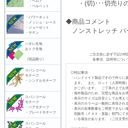
・ベロア
・(切)･･･切売り
・ベルベット
・パワーネット
◆商品コメント
・メッシュ・レース
・ジョーゼット
ノンストレッチ パ
・サテン
ハギレ生地
おトク生地
ご注文前に必ず下記の特
《現品限り》
各事項、説明等につい
スパンコール
◎特記事項
モチーフ
・ハンドメイド製品ですので作りに多
・シングルモチーフ
ます。 また、ロット（入荷時期）
がございます。 ご了承の上でお求
・海外製品のため、完璧な商品をお求
スパンコール
・表示のサイズは目安としてお考え
モチーフ
・表示のカラーは一般的に表現される
・ペアモチーフ
・表示の在庫数量をご用意できない
・ブレードモチーフ
別販売（ＦＡＸ・直販）部門にてす
いる場合があります。（ご注文受付
スパンコール