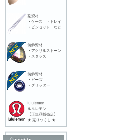
副資材
・ケース ・トレイ
・ピンセット など
装飾資材
・アクリルストーン
・スタッズ
装飾資材
・ビーズ
・グリッター
lululemon
ルルレモン
【正規品販売店】
★ 売りつくし ★