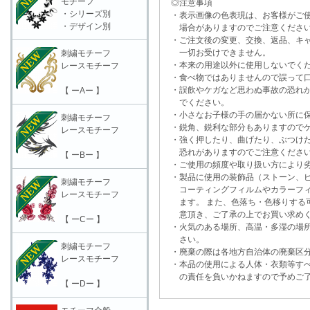
モチーフ
◎注意事項
・シリーズ別
・表示画像の色表現は、お客様がご使
・デザイン別
場合がありますのでご注意くださ
・ご注文後の変更、交換、返品、キャ
一切お受けできません。
刺繍モチーフ
・本来の用途以外に使用しないでく
レースモチーフ
・食べ物ではありませんので誤って口
・誤飲やケガなど思わぬ事故の恐れが
【 ーAー 】
でください。
・小さなお子様の手の届かない所に保
刺繍モチーフ
・鋭角、鋭利な部分もありますのでケ
レースモチーフ
・強く押したり、曲げたり、ぶつけた
恐れがありますのでご注意くださ
【 ーBー 】
・ご使用の頻度や取り扱い方により劣
・製品に使用の装飾品（ストーン、ビ
刺繍モチーフ
コーティングフィルムやカラーフィ
レースモチーフ
ます。 また、色落ち・色移りする可
意頂き、ご了承の上でお買い求めく
【 ーCー 】
・火気のある場所、高温・多湿の場所
さい。
刺繍モチーフ
・廃棄の際は各地方自治体の廃棄区分
レースモチーフ
・本品の使用による人体・衣類等すべ
の責任を負いかねますので予めご了
【 ーDー 】