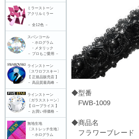
ミラーストーン
アクリルミラー
－ 全12色 －
スパンコール
・ホログラム
・メタリック
－ プロもご愛用 －
ラインストーン
〔スワロフスキー〕
【 正規品販売店 】
－ 高品質最高峰 －
◆型番
ラインストーン
〔ガラスストーン〕
FWB-1009
【 ロープライス 】
－ お買い得価格 －
◆商品名
無地生地
〔ストレッチ生地〕
フラワーブレード（1
・ホログラム