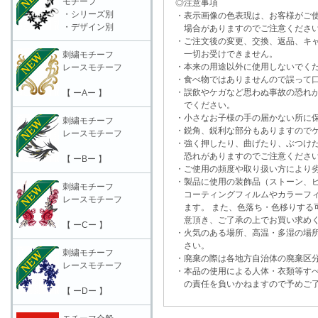
モチーフ
◎注意事項
・シリーズ別
・表示画像の色表現は、お客様がご使
・デザイン別
場合がありますのでご注意くださ
・ご注文後の変更、交換、返品、キャ
一切お受けできません。
刺繍モチーフ
・本来の用途以外に使用しないでく
レースモチーフ
・食べ物ではありませんので誤って口
・誤飲やケガなど思わぬ事故の恐れが
【 ーAー 】
でください。
・小さなお子様の手の届かない所に保
刺繍モチーフ
・鋭角、鋭利な部分もありますのでケ
レースモチーフ
・強く押したり、曲げたり、ぶつけた
恐れがありますのでご注意くださ
【 ーBー 】
・ご使用の頻度や取り扱い方により劣
・製品に使用の装飾品（ストーン、ビ
刺繍モチーフ
コーティングフィルムやカラーフィ
レースモチーフ
ます。 また、色落ち・色移りする可
意頂き、ご了承の上でお買い求めく
【 ーCー 】
・火気のある場所、高温・多湿の場所
さい。
刺繍モチーフ
・廃棄の際は各地方自治体の廃棄区分
レースモチーフ
・本品の使用による人体・衣類等すべ
の責任を負いかねますので予めご了
【 ーDー 】