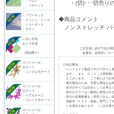
・ベロア
・(切)･･･切売り
・ベルベット
・パワーネット
◆商品コメント
・メッシュ・レース
・ジョーゼット
ノンストレッチ パ
・サテン
ハギレ生地
おトク生地
ご注文前に必ず下記の特
《現品限り》
各事項、説明等につい
スパンコール
◎特記事項
モチーフ
・ハンドメイド製品ですので作りに多
・シングルモチーフ
ます。 また、ロット（入荷時期）
がございます。 ご了承の上でお求
・海外製品のため、完璧な商品をお求
スパンコール
・表示のサイズは目安としてお考え
モチーフ
・表示のカラーは一般的に表現される
・ペアモチーフ
・表示の在庫数量をご用意できない
・ブレードモチーフ
別販売（ＦＡＸ・直販）部門にてす
いる場合があります。（ご注文受付
スパンコール