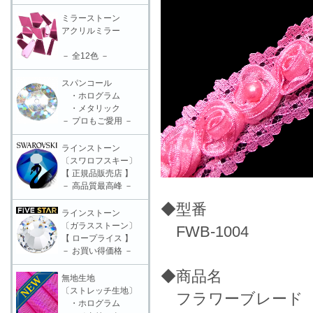
ミラーストーン
アクリルミラー
－ 全12色 －
スパンコール
・ホログラム
・メタリック
－ プロもご愛用 －
ラインストーン
〔スワロフスキー〕
【 正規品販売店 】
－ 高品質最高峰 －
◆型番
ラインストーン
〔ガラスストーン〕
FWB-1004
【 ロープライス 】
－ お買い得価格 －
◆商品名
無地生地
〔ストレッチ生地〕
フラワーブレード（1
・ホログラム