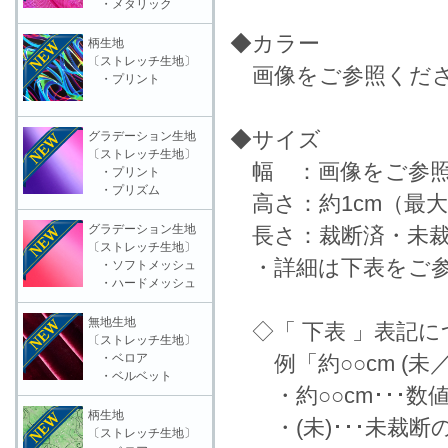
・メタリック
◆カラー
柄生地
〔ストレッチ生地〕
画像をご参照くだ
・プリント
◆サイズ
グラデーション生地
〔ストレッチ生地〕
幅 ：画像をご参照
・プリント
・プリズム
高さ：約1cm（最
グラデーション生地
長さ：裁断済・未裁
〔ストレッチ生地〕
・詳細は下表をご参
・ソフトメッシュ
・ハードメッシュ
無地生地
◇「 下表 」表記に
〔ストレッチ生地〕
・ベロア
例「約○○cm (未
・ベルベット
・約○○cm･･･数
柄生地
・(未)･･･未裁断
〔ストレッチ生地〕