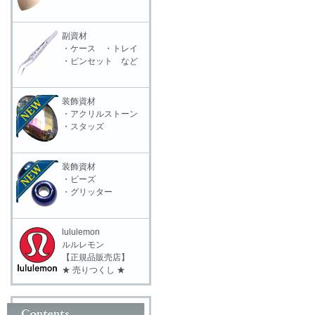
副資材
・ケース ・トレイ
・ピンセット など
装飾資材
・アクリルストーン
・スタッズ
装飾資材
・ビーズ
・グリッター
lululemon
ルルレモン
【正規品販売店】
★ 売りつくし ★