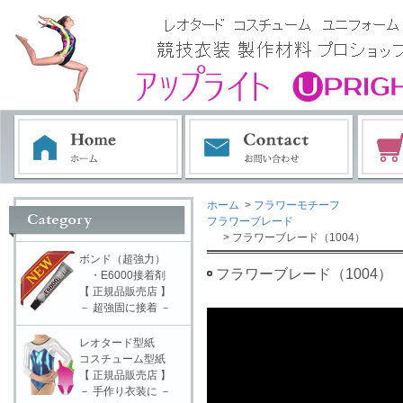
ホーム
>
フラワーモチーフ
フラワーブレード
> フラワーブレード（1004）
ボンド（超強力）
フラワーブレード（1004）
・E6000接着剤
【 正規品販売店 】
－ 超強固に接着 －
レオタード型紙
コスチューム型紙
【 正規品販売店 】
－ 手作り衣装に －