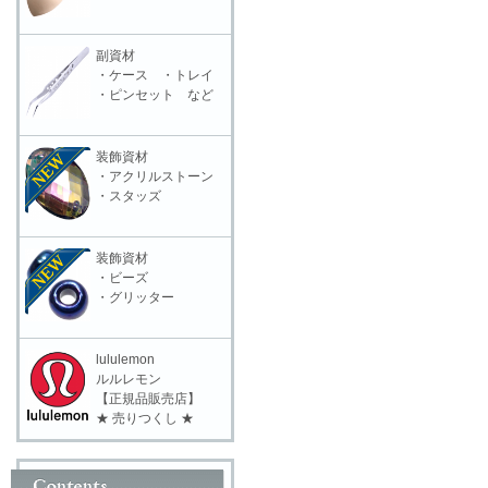
副資材
・ケース ・トレイ
・ピンセット など
装飾資材
・アクリルストーン
・スタッズ
装飾資材
・ビーズ
・グリッター
lululemon
ルルレモン
【正規品販売店】
★ 売りつくし ★