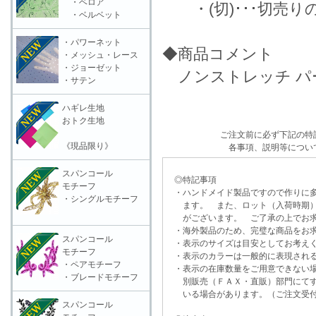
・ベロア
・(切)･･･切売り
・ベルベット
・パワーネット
◆商品コメント
・メッシュ・レース
・ジョーゼット
ノンストレッチ パ
・サテン
ハギレ生地
おトク生地
ご注文前に必ず下記の特
《現品限り》
各事項、説明等につい
スパンコール
◎特記事項
モチーフ
・ハンドメイド製品ですので作りに多
・シングルモチーフ
ます。 また、ロット（入荷時期）
がございます。 ご了承の上でお求
・海外製品のため、完璧な商品をお求
スパンコール
・表示のサイズは目安としてお考え
モチーフ
・表示のカラーは一般的に表現される
・ペアモチーフ
・表示の在庫数量をご用意できない
・ブレードモチーフ
別販売（ＦＡＸ・直販）部門にてす
いる場合があります。（ご注文受付
スパンコール