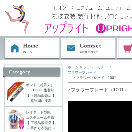
ホーム
>
フラワーモチーフ
フラワーブレード
> フラワーブレード（1001）
ボンド（超強力）
フラワーブレード（1001）
・E6000接着剤
【 正規品販売店 】
－ 超強固に接着 －
レオタード型紙
コスチューム型紙
【 正規品販売店 】
－ 手作り衣装に －