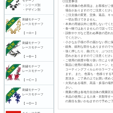
モチーフ
◎注意事項
・シリーズ別
・表示画像の色表現は、お客様がご使
・デザイン別
場合がありますのでご注意くださ
・ご注文後の変更、交換、返品、キャ
刺繍モチーフ
一切お受けできません。
レースモチーフ
・本来の用途以外に使用しないでく
・食べ物ではありませんので誤って口
【 ーAー 】
・誤飲やケガなど思わぬ事故の恐れが
でください。
・小さなお子様の手の届かない所に保
刺繍モチーフ
・鋭角、鋭利な部分もありますのでケ
レースモチーフ
・強く押したり、曲げたり、ぶつけた
恐れがありますのでご注意くださ
【 ーBー 】
・ご使用の頻度や取り扱い方により劣
・製品に使用の装飾品（ストーン、ビ
刺繍モチーフ
コーティングフィルムやカラーフィ
レースモチーフ
ます。 また、色落ち・色移りする可
意頂き、ご了承の上でお買い求めく
【 ーCー 】
・火気のある場所、高温・多湿の場所
さい。
刺繍モチーフ
・廃棄の際は各地方自治体の廃棄区分
レースモチーフ
・本品の使用による人体・衣類等すべ
の責任を負いかねますので予めご了
【 ーDー 】