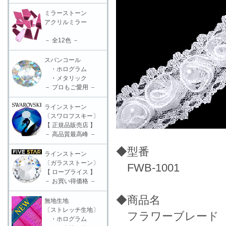
ミラーストーン
アクリルミラー
－ 全12色 －
スパンコール
・ホログラム
・メタリック
－ プロもご愛用 －
ラインストーン
〔スワロフスキー〕
【 正規品販売店 】
－ 高品質最高峰 －
◆型番
ラインストーン
〔ガラスストーン〕
FWB-1001
【 ロープライス 】
－ お買い得価格 －
◆商品名
無地生地
〔ストレッチ生地〕
フラワーブレード（1
・ホログラム