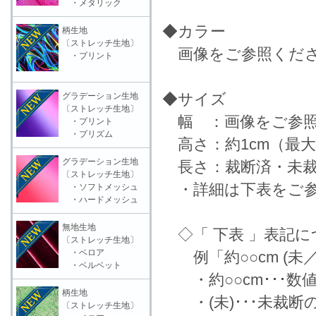
・メタリック
◆カラー
柄生地
〔ストレッチ生地〕
画像をご参照くだ
・プリント
◆サイズ
グラデーション生地
〔ストレッチ生地〕
幅 ：画像をご参照
・プリント
・プリズム
高さ：約1cm（最
グラデーション生地
長さ：裁断済・未裁
〔ストレッチ生地〕
・詳細は下表をご参
・ソフトメッシュ
・ハードメッシュ
無地生地
◇「 下表 」表記に
〔ストレッチ生地〕
・ベロア
例「約○○cm (未
・ベルベット
・約○○cm･･･数
柄生地
・(未)･･･未裁断
〔ストレッチ生地〕