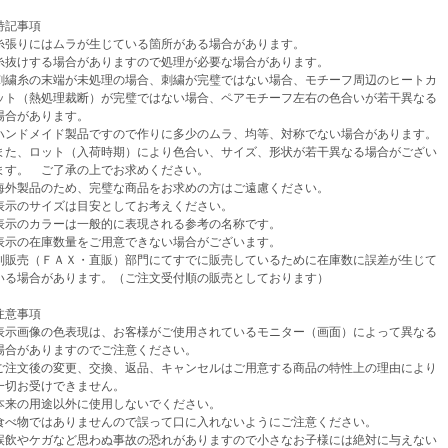
記事項
張りにはムラが生じている箇所がある場合があります。
けする場合がありますので処理が必要な場合があります。
繍糸の末端が未処理の場合、刺繍が完璧ではない場合、モチーフ周辺のヒートカ
（熱処理裁断）が完璧ではない場合、ペアモチーフ左右の色合いが若干異なる
があります。
ンドメイド製品ですので作りに多少のムラ、均等、対称でない場合があります。
、ロット（入荷時期）により色合い、サイズ、形状が若干異なる場合がござい
。 ご了承の上でお求めください。
外製品のため、完璧な商品をお求めの方はご遠慮ください。
示のサイズは目安としてお考えください。
示のカラーは一般的に表現される参考の名称です。
示の在庫数量をご用意できない場合がございます。
売（ＦＡＸ・直販）部門にてすでに販売しているために在庫数に誤差が生じて
場合があります。（ご注文受付順の販売としております）
意事項
示画像の色表現は、お客様がご使用されているモニター（画面）によって異なる
がありますのでご注意ください。
注文後の変更、交換、返品、キャンセルはご用意する商品の特性上の理由により
お受けできません。
来の用途以外に使用しないでください。
べ物ではありませんので誤って口に入れないようにご注意ください。
飲やケガなど思わぬ事故の恐れがありますので小さなお子様には絶対に与えない