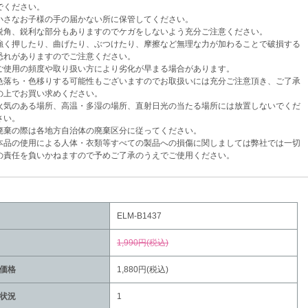
ください。
さなお子様の手の届かない所に保管してください。
角、鋭利な部分もありますのでケガをしないよう充分ご注意ください。
く押したり、曲げたり、ぶつけたり、摩擦など無理な力が加わることで破損する
がありますのでご注意ください。
使用の頻度や取り扱い方により劣化が早まる場合があります。
落ち・色移りする可能性もございますのでお取扱いには充分ご注意頂き、ご了承
でお買い求めください。
気のある場所、高温・多湿の場所、直射日光の当たる場所には放置しないでくだ
い。
棄の際は各地方自治体の廃棄区分に従ってください。
品の使用による人体・衣類等すべての製品への損傷に関しましては弊社では一切
任を負いかねますので予めご了承のうえでご使用ください。
ELM-B1437
1,990円(税込)
価格
1,880円(税込)
状況
1