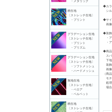
・メタリック
◆カラ
柄生地
シル
〔ストレッチ生地〕
・プリント
◆サイ
画像
◆装飾
グラデーション生地
・ア
〔ストレッチ生地〕
・ア
・プリント
・プリズム
◆商品
スパン
グラデーション生地
下地
〔ストレッチ生地〕
装飾
・ソフトメッシュ
画像
・ハードメッシュ
（商品
モチ
無地生地
処理
〔ストレッチ生地〕
場合
・ベロア
・ベルベット
柄生地
〔ストレッチ生地〕