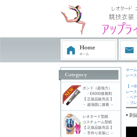
ホーム
レース
【 ーB
ボンド（超強力）
レース
・E6000接着剤
・ペア
【 正規品販売店 】
・ブレ
－ 超強固に接着 －
刺
レオタード型紙
コスチューム型紙
【 正規品販売店 】
－ 手作り衣装に －