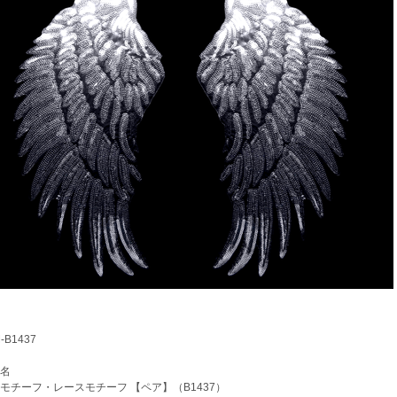
B1437
名
チーフ・レースモチーフ 【ペア】（B1437）