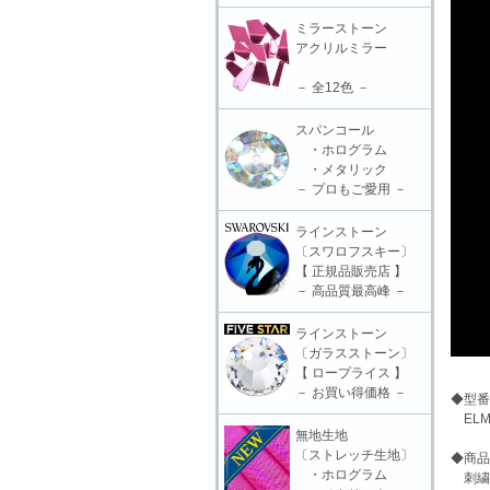
ミラーストーン
アクリルミラー
－ 全12色 －
スパンコール
・ホログラム
・メタリック
－ プロもご愛用 －
ラインストーン
〔スワロフスキー〕
【 正規品販売店 】
－ 高品質最高峰 －
ラインストーン
〔ガラスストーン〕
【 ロープライス 】
－ お買い得価格 －
◆型番
ELM-
無地生地
〔ストレッチ生地〕
◆商品
・ホログラム
刺繍モ