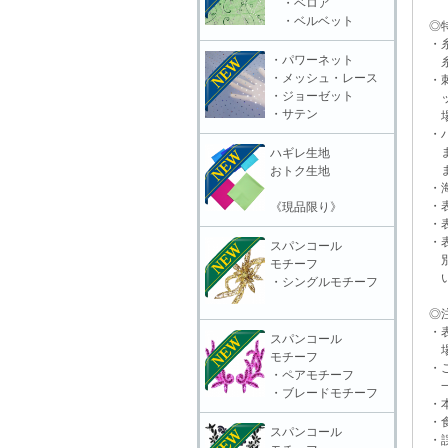
・ベロア
・ベルベット
◎特
・糸
・パワーネット
糸抜
・メッシュ・レース
・刺
・ジョーゼット
ット
・サテン
場合
・ハ
また
ハギレ生地
ます
おトク生地
・海
・表
《現品限り》
・表
・表
スパンコール
別販
モチーフ
いる
・シングルモチーフ
◎注
・表
スパンコール
場合
モチーフ
・ご
・ペアモチーフ
一切
・ブレードモチーフ
・本
・食
スパンコール
・誤