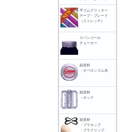
平ゴムグリッター
テープ・ブレード
（ストレッチ）
スパンコール
チョーカー
副資材
・オペロンゴム糸
副資材
・ホック
副資材
・ブラカップ
・ブラクリップ