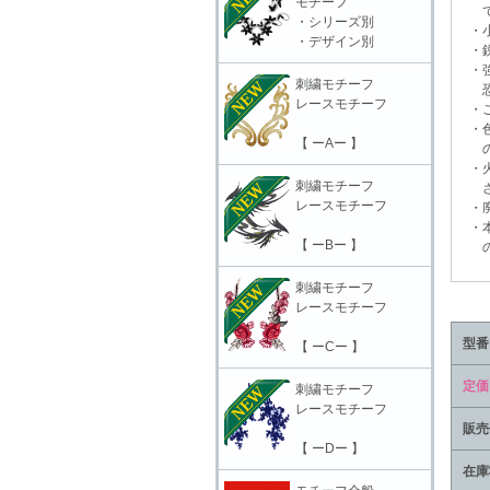
モチーフ
で
・シリーズ別
・小
・デザイン別
・鋭
・強
刺繍モチーフ
恐れ
レースモチーフ
・ご
・色
【 ーAー 】
の上
・火
刺繍モチーフ
さ
レースモチーフ
・廃
・本
【 ーBー 】
の責
刺繍モチーフ
レースモチーフ
型番
【 ーCー 】
定価
刺繍モチーフ
レースモチーフ
販売
【 ーDー 】
在庫