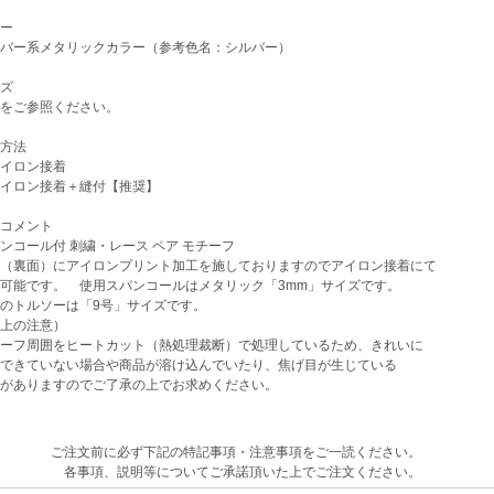
ー
バー系メタリックカラー（参考色名：シルバー）
ズ
をご参照ください。
方法
イロン接着
イロン接着＋縫付【推奨】
コメント
コール付 刺繍・レース ペア モチーフ
（裏面）にアイロンプリント加工を施しておりますのでアイロン接着にて
可能です。 使用スパンコールはメタリック「3mm」サイズです。
のトルソーは「9号」サイズです。
上の注意）
ーフ周囲をヒートカット（熱処理裁断）で処理しているため、きれいに
できていない場合や商品が溶け込んでいたり、焦げ目が生じている
がありますのでご了承の上でお求めください。
ご注文前に必ず下記の特記事項・注意事項をご一読ください。
各事項、説明等についてご承諾頂いた上でご注文ください。