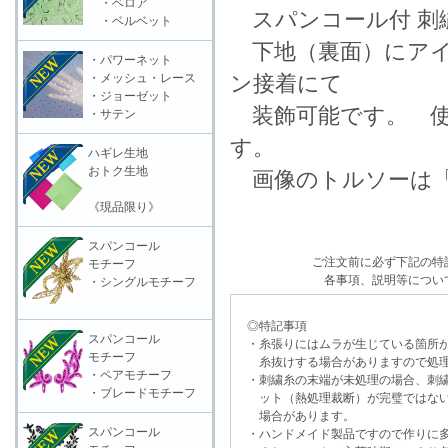
・ベロア
スパンコール付 刺
・ベルベット
下地（裏面）にアイ
・パワーネット
・メッシュ・レース
ン接着にて
・ジョーゼット
装飾可能です。 使
・サテン
す。
ハギレ生地
おトク生地
画像のトルソーは「
《現品限り》
スパンコール
ご注文前に必ず下記の特
モチーフ
各事項、説明等につい
・シングルモチーフ
◎特記事項
スパンコール
・糸張りにはムラが生じている箇所が
モチーフ
糸抜けする場合がありますので処理
・ペアモチーフ
・刺繍糸の末端が未処理の場合、刺繍
・ブレードモチーフ
ット（熱処理裁断）が完璧ではない
場合があります。
スパンコール
・ハンドメイド製品ですので作りに多