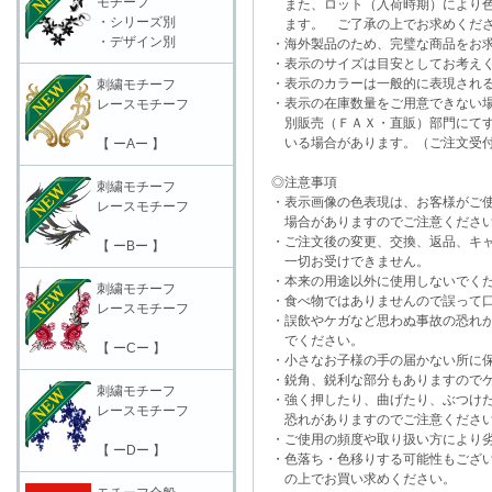
モチーフ
また、ロット（入荷時期）により色
・シリーズ別
ます。 ご了承の上でお求めくだ
・デザイン別
・海外製品のため、完璧な商品をお求
・表示のサイズは目安としてお考え
・表示のカラーは一般的に表現される
刺繍モチーフ
・表示の在庫数量をご用意できない
レースモチーフ
別販売（ＦＡＸ・直販）部門にてす
いる場合があります。（ご注文受付
【 ーAー 】
◎注意事項
刺繍モチーフ
・表示画像の色表現は、お客様がご使
レースモチーフ
場合がありますのでご注意くださ
・ご注文後の変更、交換、返品、キャ
【 ーBー 】
一切お受けできません。
・本来の用途以外に使用しないでく
刺繍モチーフ
・食べ物ではありませんので誤って口
レースモチーフ
・誤飲やケガなど思わぬ事故の恐れが
でください。
【 ーCー 】
・小さなお子様の手の届かない所に保
・鋭角、鋭利な部分もありますのでケ
刺繍モチーフ
・強く押したり、曲げたり、ぶつけた
レースモチーフ
恐れがありますのでご注意くださ
・ご使用の頻度や取り扱い方により劣
【 ーDー 】
・色落ち・色移りする可能性もござい
の上でお買い求めください。