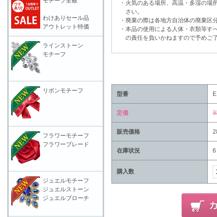
モチーフ全般
・火気のある場所、高温・多湿の場所
さい。
わけありセール品
・廃棄の際は各地方自治体の廃棄区分
アウトレット特価
・本品の使用による人体・衣類等すべ
の責任を負いかねますので予めご了
ラインストーン
モチーフ
リボンモチーフ
型番
E
定価
3
販売価格
2
フラワーモチーフ
フラワーブレード
在庫状況
6
購入数
ジュエルモチーフ
ジュエルストーン
ジュエルブローチ