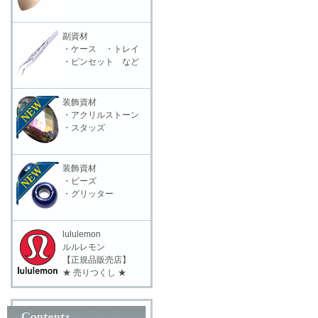
副資材
・ケース ・トレイ
・ピンセット など
装飾資材
・アクリルストーン
・スタッズ
装飾資材
・ビーズ
・グリッター
lululemon
ルルレモン
【正規品販売店】
★ 売りつくし ★