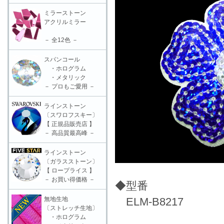
ミラーストーン
アクリルミラー
－ 全12色 －
スパンコール
・ホログラム
・メタリック
－ プロもご愛用 －
ラインストーン
〔スワロフスキー〕
【 正規品販売店 】
－ 高品質最高峰 －
ラインストーン
〔ガラスストーン〕
【 ロープライス 】
－ お買い得価格 －
◆型番
無地生地
ELM-B8217
〔ストレッチ生地〕
・ホログラム