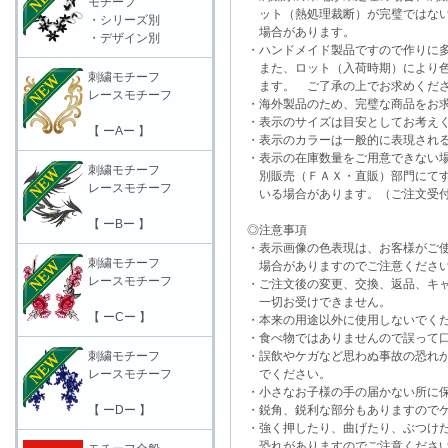
モチーフ
ット（熱処理裁断）が完璧ではない
・シリーズ別
場合があります。
・デザイン別
・ハンドメイド製品ですので作りに多
また、ロット（入荷時期）により色
刺繍モチーフ
ます。 ご了承の上でお求めくだ
レースモチーフ
・海外製品のため、完璧な商品をお求
・表示のサイズは目安としてお考え
【 ーAー 】
・表示のカラーは一般的に表現される
・表示の在庫数量をご用意できない
刺繍モチーフ
別販売（ＦＡＸ・直販）部門にてす
レースモチーフ
いる場合があります。（ご注文受付
【 ーBー 】
◎注意事項
・表示画像の色表現は、お客様がご使
刺繍モチーフ
場合がありますのでご注意くださ
レースモチーフ
・ご注文後の変更、交換、返品、キャ
一切お受けできません。
【 ーCー 】
・本来の用途以外に使用しないでく
・食べ物ではありませんので誤って口
刺繍モチーフ
・誤飲やケガなど思わぬ事故の恐れが
レースモチーフ
でください。
・小さなお子様の手の届かない所に保
【 ーDー 】
・鋭角、鋭利な部分もありますのでケ
・強く押したり、曲げたり、ぶつけた
恐れがありますのでご注意くださ