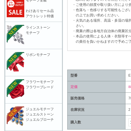
モチーフ全般
・ご使用の頻度や取り扱い方により劣
・色落ち・色移りする可能性もござい
わけありセール品
の上でお買い求めください。
アウトレット特価
・火気のある場所、高温・多湿の場所
さい。
ラインストーン
・廃棄の際は各地方自治体の廃棄区分
モチーフ
・本品の使用による人体・衣類等すべ
の責任を負いかねますので予めご了
リボンモチーフ
型番
E
フラワーモチーフ
定価
8
フラワーブレード
販売価格
7
ジュエルモチーフ
在庫状況
2
ジュエルストーン
ジュエルブローチ
購入数