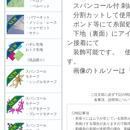
・ベロア
スパンコール付 刺
・ベルベット
分割カットして使用
・パワーネット
・メッシュ・レース
ボンド等にて糸留処
・ジョーゼット
下地（裏面）にアイ
・サテン
ン接着にて
ハギレ生地
おトク生地
装飾可能です。 使
す。
《現品限り》
画像のトルソーは「
スパンコール
モチーフ
・シングルモチーフ
ご注文前に必ず下記の特
スパンコール
各事項、説明等につい
モチーフ
・ペアモチーフ
◎特記事項
・ブレードモチーフ
・糸張りにはムラが生じている箇所が
糸抜けする場合がありますので処理
スパンコール
・刺繍糸の末端が未処理の場合、刺繍