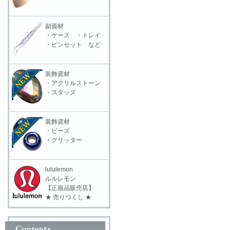
副資材
・ケース ・トレイ
・ピンセット など
装飾資材
・アクリルストーン
・スタッズ
装飾資材
・ビーズ
・グリッター
lululemon
ルルレモン
【正規品販売店】
★ 売りつくし ★