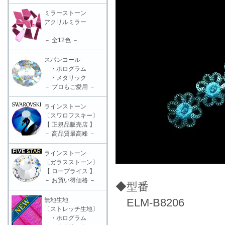
ミラーストーン
アクリルミラー
－ 全12色 －
スパンコール
・ホログラム
・メタリック
－ プロもご愛用 －
ラインストーン
〔スワロフスキー〕
【 正規品販売店 】
－ 高品質最高峰 －
ラインストーン
〔ガラスストーン〕
【 ロープライス 】
－ お買い得価格 －
◆型番
無地生地
ELM-B8206
〔ストレッチ生地〕
・ホログラム