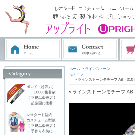
ホーム
>
ラインストーン
モチーフ
> ラインストーンモチーフ AB（310
ボンド（超強力）
ラインストーンモチーフ AB（
・E6000接着剤
【 正規品販売店 】
－ 超強固に接着 －
レオタード型紙
コスチューム型紙
【 正規品販売店 】
－ 手作り衣装に －