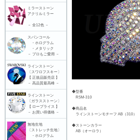
ミラーストーン
アクリルミラー
－ 全12色 －
スパンコール
・ホログラム
・メタリック
－ プロもご愛用 －
ラインストーン
〔スワロフスキー〕
【 正規品販売店 】
－ 高品質最高峰 －
◆型番
ラインストーン
RSM-310
〔ガラスストーン〕
【 ロープライス 】
◆商品名
－ お買い得価格 －
ラインストーンモチーフ AB（310）
無地生地
◆ストーンカラー
〔ストレッチ生地〕
AB（オーロラ）
・ホログラム