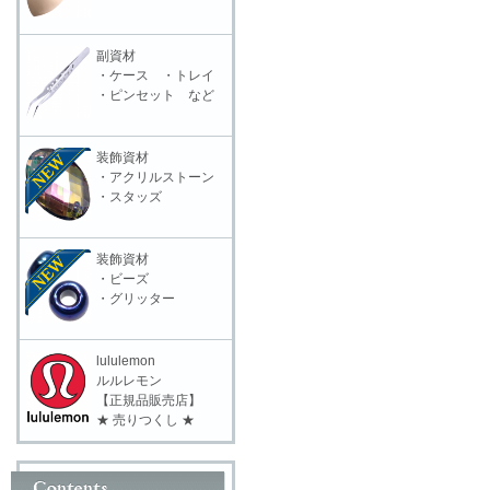
副資材
・ケース ・トレイ
・ピンセット など
装飾資材
・アクリルストーン
・スタッズ
装飾資材
・ビーズ
・グリッター
lululemon
ルルレモン
【正規品販売店】
★ 売りつくし ★