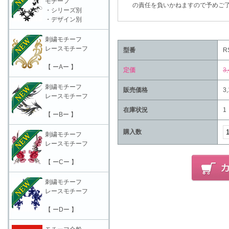
モチーフ
の責任を負いかねますので予めご了
・シリーズ別
・デザイン別
刺繍モチーフ
レースモチーフ
型番
R
【 ーAー 】
定価
3
刺繍モチーフ
販売価格
3
レースモチーフ
在庫状況
1
【 ーBー 】
購入数
刺繍モチーフ
レースモチーフ
【 ーCー 】
刺繍モチーフ
レースモチーフ
【 ーDー 】