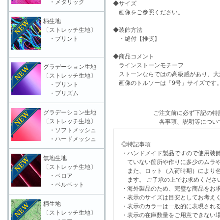
・メタリック
◆サイズ
画像をご参照ください。
柄生地
〔ストレッチ生地〕
◆装飾方法
・プリント
・縫付【推奨】
◆商品コメント
ラインストーンモチーフ
グラデーション生地
ストーンならではの高級感があり、大
〔ストレッチ生地〕
画像のトルソーは「9号」サイズです
・プリント
・プリズム
グラデーション生地
ご注文前に必ず下記の特
〔ストレッチ生地〕
各事項、説明等につい
・ソフトメッシュ
・ハードメッシュ
◎特記事項
・ハンドメイド製品ですので使用装飾
無地生地
ていない箇所や作りに多少のムラや
〔ストレッチ生地〕
また、ロット（入荷時期）により色
・ベロア
ます。 ご了承の上でお求めくださ
・ベルベット
・海外製品のため、完璧な商品をお求
・表示のサイズは目安としてお考え
柄生地
・表示のカラーは一般的に表現される
〔ストレッチ生地〕
・表示の在庫数量をご用意できない