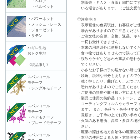
・ベロア
別販売（ＦＡＸ・直販）部門にてす
・ベルベット
いる場合があります。（ご注文受付
・パワーネット
◎注意事項
・メッシュ・レース
・表示画像の色表現は、お客様がご使
・ジョーゼット
場合がありますのでご注意くださ
・サテン
・ご注文後の変更、交換、返品、キャ
一切お受けできません。
・本来の用途以外に使用しないでく
ハギレ生地
・食べ物ではありませんので誤って口
おトク生地
・誤飲やケガなど思わぬ事故の恐れが
でください。
《現品限り》
・小さなお子様の手の届かない所に保
・鋭角、鋭利な部分もありますのでケ
スパンコール
・強く押したり、曲げたり、ぶつけた
モチーフ
恐れがありますのでご注意くださ
・シングルモチーフ
・ご使用の頻度や取り扱い方により劣
・製品に使用の装飾品（ストーン、ビ
コーティングフィルムやカラーフィ
スパンコール
ます。 また、色落ち・色移りする可
モチーフ
意頂き、ご了承の上でお買い求めく
・ペアモチーフ
・火気のある場所、高温・多湿の場所
・ブレードモチーフ
さい。
・廃棄の際は各地方自治体の廃棄区分
スパンコール
・本品の使用による人体・衣類等すべ