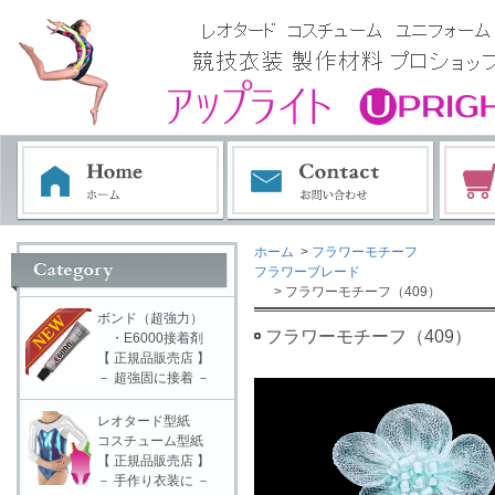
ホーム
>
フラワーモチーフ
フラワーブレード
> フラワーモチーフ（409）
ボンド（超強力）
フラワーモチーフ（409）
・E6000接着剤
【 正規品販売店 】
－ 超強固に接着 －
レオタード型紙
コスチューム型紙
【 正規品販売店 】
－ 手作り衣装に －