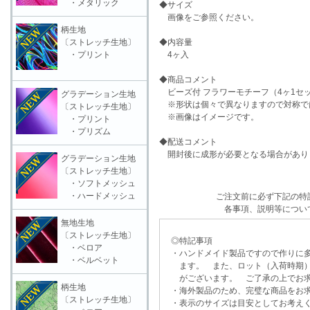
・メタリック
◆サイズ
画像をご参照ください。
柄生地
〔ストレッチ生地〕
◆内容量
・プリント
4ヶ入
◆商品コメント
ビーズ付 フラワーモチーフ（4ヶ1セ
グラデーション生地
※形状は個々で異なりますので対称で
〔ストレッチ生地〕
※画像はイメージです。
・プリント
・プリズム
◆配送コメント
開封後に成形が必要となる場合があり
グラデーション生地
〔ストレッチ生地〕
・ソフトメッシュ
・ハードメッシュ
ご注文前に必ず下記の特
各事項、説明等につい
無地生地
〔ストレッチ生地〕
◎特記事項
・ベロア
・ハンドメイド製品ですので作りに多
・ベルベット
ます。 また、ロット（入荷時期）
がございます。 ご了承の上でお求
柄生地
・海外製品のため、完璧な商品をお求
〔ストレッチ生地〕
・表示のサイズは目安としてお考え