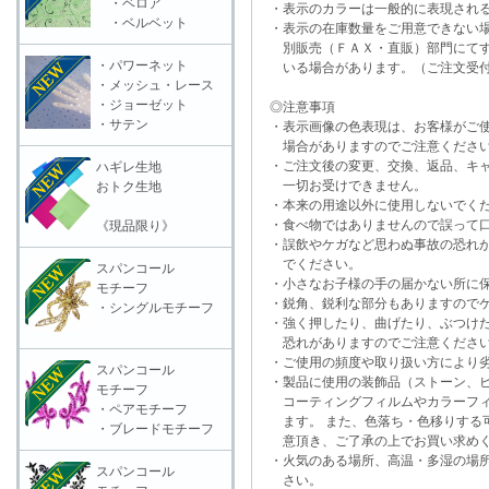
・ベロア
・表示のカラーは一般的に表現される
・ベルベット
・表示の在庫数量をご用意できない
別販売（ＦＡＸ・直販）部門にてす
・パワーネット
いる場合があります。（ご注文受付
・メッシュ・レース
・ジョーゼット
◎注意事項
・サテン
・表示画像の色表現は、お客様がご使
場合がありますのでご注意くださ
・ご注文後の変更、交換、返品、キャ
ハギレ生地
一切お受けできません。
おトク生地
・本来の用途以外に使用しないでく
・食べ物ではありませんので誤って口
《現品限り》
・誤飲やケガなど思わぬ事故の恐れが
でください。
スパンコール
・小さなお子様の手の届かない所に保
モチーフ
・鋭角、鋭利な部分もありますのでケ
・シングルモチーフ
・強く押したり、曲げたり、ぶつけた
恐れがありますのでご注意くださ
・ご使用の頻度や取り扱い方により劣
スパンコール
・製品に使用の装飾品（ストーン、ビ
モチーフ
コーティングフィルムやカラーフィ
・ペアモチーフ
ます。 また、色落ち・色移りする可
・ブレードモチーフ
意頂き、ご了承の上でお買い求めく
・火気のある場所、高温・多湿の場所
スパンコール
さい。