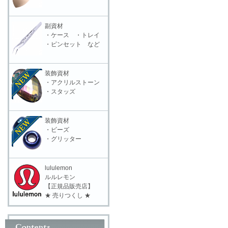
副資材
・ケース ・トレイ
・ピンセット など
装飾資材
・アクリルストーン
・スタッズ
装飾資材
・ビーズ
・グリッター
lululemon
ルルレモン
【正規品販売店】
★ 売りつくし ★