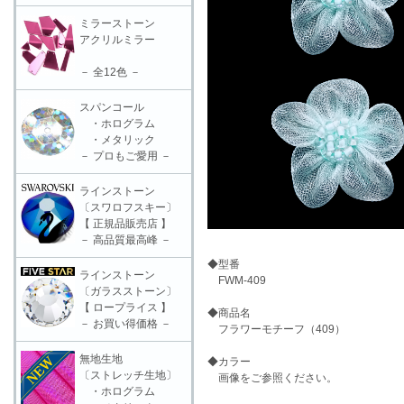
ミラーストーン
アクリルミラー
－ 全12色 －
スパンコール
・ホログラム
・メタリック
－ プロもご愛用 －
ラインストーン
〔スワロフスキー〕
【 正規品販売店 】
－ 高品質最高峰 －
◆型番
ラインストーン
FWM-409
〔ガラスストーン〕
【 ロープライス 】
◆商品名
－ お買い得価格 －
フラワーモチーフ（409）
無地生地
◆カラー
〔ストレッチ生地〕
画像をご参照ください。
・ホログラム