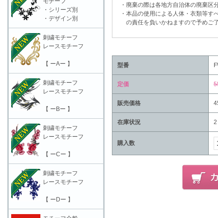
モチーフ
・廃棄の際は各地方自治体の廃棄区分
・シリーズ別
・本品の使用による人体・衣類等すべ
・デザイン別
の責任を負いかねますので予めご了
刺繍モチーフ
レースモチーフ
【 ーAー 】
型番
F
刺繍モチーフ
定価
5
レースモチーフ
販売価格
4
【 ーBー 】
在庫状況
2
刺繍モチーフ
レースモチーフ
購入数
【 ーCー 】
刺繍モチーフ
レースモチーフ
【 ーDー 】