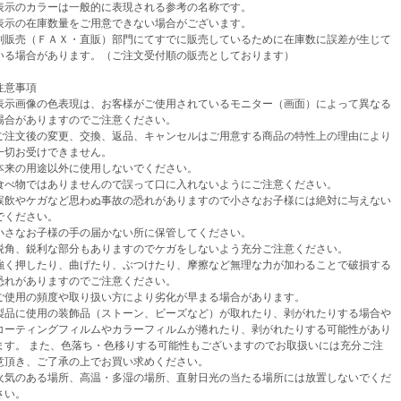
示のカラーは一般的に表現される参考の名称です。
示の在庫数量をご用意できない場合がございます。
売（ＦＡＸ・直販）部門にてすでに販売しているために在庫数に誤差が生じて
場合があります。（ご注文受付順の販売としております）
意事項
示画像の色表現は、お客様がご使用されているモニター（画面）によって異なる
がありますのでご注意ください。
注文後の変更、交換、返品、キャンセルはご用意する商品の特性上の理由により
お受けできません。
来の用途以外に使用しないでください。
べ物ではありませんので誤って口に入れないようにご注意ください。
飲やケガなど思わぬ事故の恐れがありますので小さなお子様には絶対に与えない
ください。
さなお子様の手の届かない所に保管してください。
角、鋭利な部分もありますのでケガをしないよう充分ご注意ください。
く押したり、曲げたり、ぶつけたり、摩擦など無理な力が加わることで破損する
がありますのでご注意ください。
使用の頻度や取り扱い方により劣化が早まる場合があります。
品に使用の装飾品（ストーン、ビーズなど）が取れたり、剥がれたりする場合や
ティングフィルムやカラーフィルムが捲れたり、剥がれたりする可能性があり
。 また、色落ち・色移りする可能性もございますのでお取扱いには充分ご注
き、ご了承の上でお買い求めください。
気のある場所、高温・多湿の場所、直射日光の当たる場所には放置しないでくだ
い。