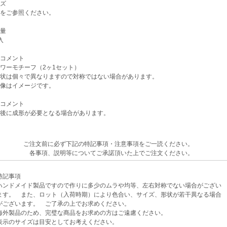
ズ
をご参照ください。
量
入
コメント
ワーモチーフ（2ヶ1セット）
状は個々で異なりますので対称ではない場合があります。
像はイメージです。
コメント
後に成形が必要となる場合があります。
ご注文前に必ず下記の特記事項・注意事項をご一読ください。
各事項、説明等についてご承諾頂いた上でご注文ください。
記事項
ンドメイド製品ですので作りに多少のムラや均等、左右対称でない場合がござい
。 また、ロット（入荷時期）により色合い、サイズ、形状が若干異なる場合
ざいます。 ご了承の上でお求めください。
外製品のため、完璧な商品をお求めの方はご遠慮ください。
示のサイズは目安としてお考えください。