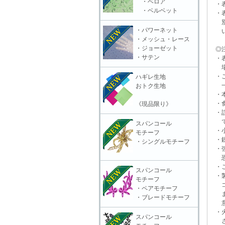
・ベロア
・表
・ベルベット
・表
別販
・パワーネット
いる
・メッシュ・レース
・ジョーゼット
◎注
・サテン
・表
場合
・ご
ハギレ生地
一切
おトク生地
・本
・食
《現品限り》
・誤
で
スパンコール
・小
モチーフ
・鋭
・シングルモチーフ
・強
恐れ
・ご
スパンコール
・製
モチーフ
コー
・ペアモチーフ
ます
・ブレードモチーフ
意頂
・火
スパンコール
さ