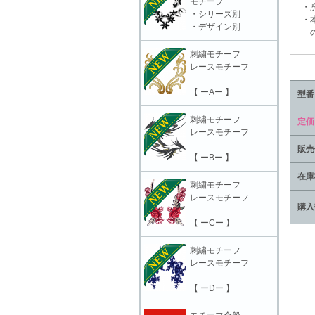
モチーフ
・廃
・シリーズ別
・本
・デザイン別
の責
刺繍モチーフ
レースモチーフ
【 ーAー 】
型番
刺繍モチーフ
定価
レースモチーフ
販売
【 ーBー 】
在庫
刺繍モチーフ
レースモチーフ
購入
【 ーCー 】
刺繍モチーフ
レースモチーフ
【 ーDー 】