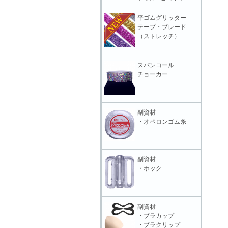
平ゴムグリッター
テープ・ブレード
（ストレッチ）
スパンコール
チョーカー
副資材
・オペロンゴム糸
副資材
・ホック
副資材
・ブラカップ
・ブラクリップ