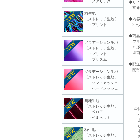
・メタリック
◆サイ
画像
柄生地
〔ストレッチ生地〕
◆内容
・プリント
2ヶ
◆商品
フラ
グラデーション生地
※形
〔ストレッチ生地〕
※画
・プリント
・プリズム
◆配送
開封
グラデーション生地
〔ストレッチ生地〕
・ソフトメッシュ
・ハードメッシュ
無地生地
〔ストレッチ生地〕
◎特
・ベロア
・ハ
・ベルベット
ます
がご
柄生地
・海
〔ストレッチ生地〕
・表