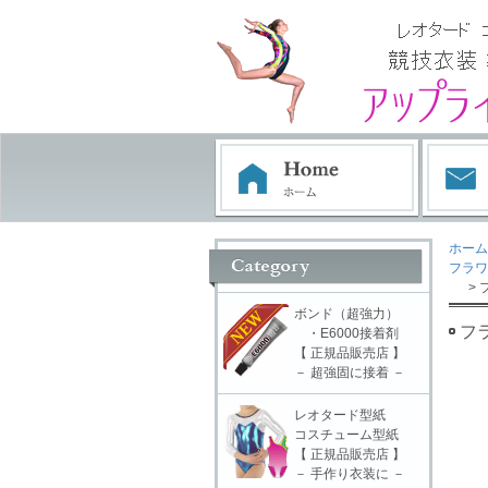
ホーム
フラワ
> 
ボンド（超強力）
フ
・E6000接着剤
【 正規品販売店 】
－ 超強固に接着 －
レオタード型紙
コスチューム型紙
【 正規品販売店 】
－ 手作り衣装に －