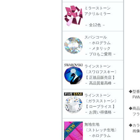
ミラーストーン
アクリルミラー
－ 全12色 －
スパンコール
・ホログラム
・メタリック
－ プロもご愛用 －
ラインストーン
〔スワロフスキー〕
【 正規品販売店 】
－ 高品質最高峰 －
◆型番
ラインストーン
FWM
〔ガラスストーン〕
【 ロープライス 】
◆商品
－ お買い得価格 －
フラワ
無地生地
◆カラ
〔ストレッチ生地〕
画像
・ホログラム