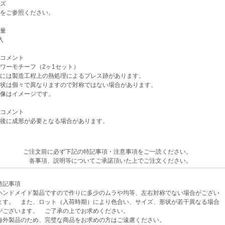
ズ
をご参照ください。
量
入
コメント
ワーモチーフ（2ヶ1セット）
には製造工程上の熱処理によるプレス跡があります。
状は個々で異なりますので対称ではない場合があります。
像はイメージです。
コメント
後に成形が必要となる場合があります。
ご注文前に必ず下記の特記事項・注意事項をご一読ください。
各事項、説明等についてご承諾頂いた上でご注文ください。
記事項
ンドメイド製品ですので作りに多少のムラや均等、左右対称でない場合がござい
。 また、ロット（入荷時期）により色合い、サイズ、形状が若干異なる場合
ざいます。 ご了承の上でお求めください。
外製品のため、完璧な商品をお求めの方はご遠慮ください。