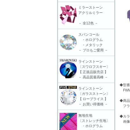
ミラーストーン
アクリルミラー
－ 全12色 －
スパンコール
・ホログラム
・メタリック
－ プロもご愛用 －
ラインストーン
〔スワロフスキー〕
【 正規品販売店 】
－ 高品質最高峰 －
◆型番
ラインストーン
FWM
〔ガラスストーン〕
【 ロープライス 】
◆商品
－ お買い得価格 －
フラワ
無地生地
◆カラ
〔ストレッチ生地〕
画像
・ホログラム