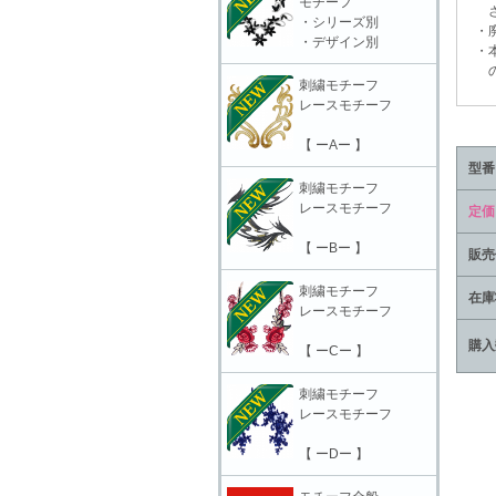
モチーフ
さ
・シリーズ別
・廃
・デザイン別
・本
の責
刺繍モチーフ
レースモチーフ
【 ーAー 】
型番
刺繍モチーフ
レースモチーフ
定価
【 ーBー 】
販売
刺繍モチーフ
在庫
レースモチーフ
購入
【 ーCー 】
刺繍モチーフ
レースモチーフ
【 ーDー 】