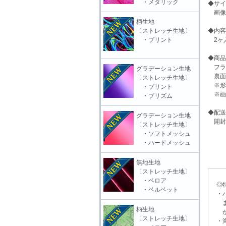
・メタリック
◆サイ
画像
柄生地
〔ストレッチ生地〕
◆内容
・プリント
2ヶ
◆商品
フラ
グラデーション生地
裏面
〔ストレッチ生地〕
※形
・プリント
※画
・プリズム
◆配送
グラデーション生地
開封
〔ストレッチ生地〕
・ソフトメッシュ
・ハードメッシュ
無地生地
〔ストレッチ生地〕
・ベロア
◎特
・ベルベット
・ハ
ます
柄生地
がご
〔ストレッチ生地〕
・海