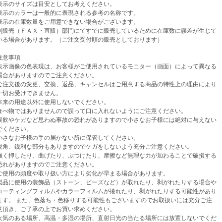
示のサイズは目安としてお考えください。
示のカラーは一般的に表現される参考の名称です。
示の在庫数量をご用意できない場合がございます。
売（ＦＡＸ・直販）部門にてすでに販売しているために在庫数に誤差が生じて
場合があります。（ご注文受付順の販売としております）
意事項
示画像の色表現は、お客様がご使用されているモニター（画面）によって異なる
がありますのでご注意ください。
注文後の変更、交換、返品、キャンセルはご用意する商品の特性上の理由により
お受けできません。
来の用途以外に使用しないでください。
べ物ではありませんので誤って口に入れないようにご注意ください。
飲やケガなど思わぬ事故の恐れがありますので小さなお子様には絶対に与えない
ください。
さなお子様の手の届かない所に保管してください。
角、鋭利な部分もありますのでケガをしないよう充分ご注意ください。
く押したり、曲げたり、ぶつけたり、摩擦など無理な力が加わることで破損する
がありますのでご注意ください。
使用の頻度や取り扱い方により劣化が早まる場合があります。
品に使用の装飾品（ストーン、ビーズなど）が取れたり、剥がれたりする場合や
ティングフィルムやカラーフィルムが捲れたり、剥がれたりする可能性があり
。 また、色落ち・色移りする可能性もございますのでお取扱いには充分ご注
き、ご了承の上でお買い求めください。
気のある場所、高温・多湿の場所、直射日光の当たる場所には放置しないでくだ