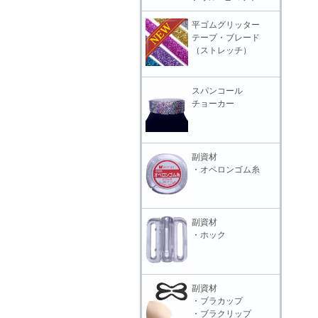
平ゴムグリッター
テープ・ブレード
（ストレッチ）
スパンコール
チョーカー
副資材
・オペロンゴム糸
副資材
・ホック
副資材
・ブラカップ
・ブラクリップ