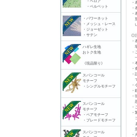
・ベロア
・表
・ベルベット
・表
・表
・パワーネット
別販
・メッシュ・レース
いる
・ジョーゼット
・サテン
◎注
・表
場合
ハギレ生地
・ご
おトク生地
一切
・本
《現品限り》
・食
・誤
スパンコール
で
モチーフ
・小
・シングルモチーフ
・鋭
・強
恐れ
スパンコール
・ご
モチーフ
・製
・ペアモチーフ
コー
・ブレードモチーフ
ます
意頂
スパンコール
・火