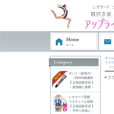
ホーム
フラワ
> 
ボンド（超強力）
フ
・E6000接着剤
【 正規品販売店 】
－ 超強固に接着 －
レオタード型紙
コスチューム型紙
【 正規品販売店 】
－ 手作り衣装に －