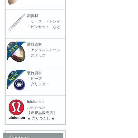
副資材
・ケース ・トレイ
・ピンセット など
装飾資材
・アクリルストーン
・スタッズ
装飾資材
・ビーズ
・グリッター
lululemon
ルルレモン
【正規品販売店】
★ 売りつくし ★