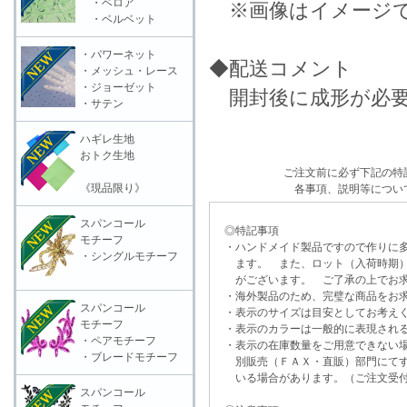
・ベロア
※画像はイメージ
・ベルベット
・パワーネット
◆配送コメント
・メッシュ・レース
・ジョーゼット
開封後に成形が必要
・サテン
ハギレ生地
おトク生地
ご注文前に必ず下記の特
《現品限り》
各事項、説明等につい
スパンコール
◎特記事項
モチーフ
・ハンドメイド製品ですので作りに多
・シングルモチーフ
ます。 また、ロット（入荷時期）
がございます。 ご了承の上でお求
・海外製品のため、完璧な商品をお求
スパンコール
・表示のサイズは目安としてお考え
モチーフ
・表示のカラーは一般的に表現される
・ペアモチーフ
・表示の在庫数量をご用意できない
・ブレードモチーフ
別販売（ＦＡＸ・直販）部門にてす
いる場合があります。（ご注文受付
スパンコール