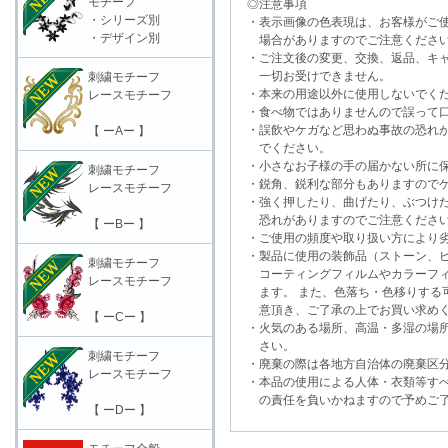
モチーフ
◎注意事項
・シリーズ別
・表示画像の色表現は、お客様がご使
・デザイン別
場合がありますのでご注意くださ
・ご注文後の変更、交換、返品、キャ
一切お受けできません。
刺繍モチーフ
・本来の用途以外に使用しないでく
レースモチーフ
・食べ物ではありませんので誤って口
・誤飲やケガなど思わぬ事故の恐れが
【 ーAー 】
でください。
・小さなお子様の手の届かない所に保
刺繍モチーフ
・鋭角、鋭利な部分もありますのでケ
レースモチーフ
・強く押したり、曲げたり、ぶつけた
恐れがありますのでご注意くださ
【 ーBー 】
・ご使用の頻度や取り扱い方により劣
・製品に使用の装飾品（ストーン、ビ
刺繍モチーフ
コーティングフィルムやカラーフィ
レースモチーフ
ます。 また、色落ち・色移りする可
意頂き、ご了承の上でお買い求めく
【 ーCー 】
・火気のある場所、高温・多湿の場所
さい。
刺繍モチーフ
・廃棄の際は各地方自治体の廃棄区分
レースモチーフ
・本品の使用による人体・衣類等すべ
の責任を負いかねますので予めご了
【 ーDー 】