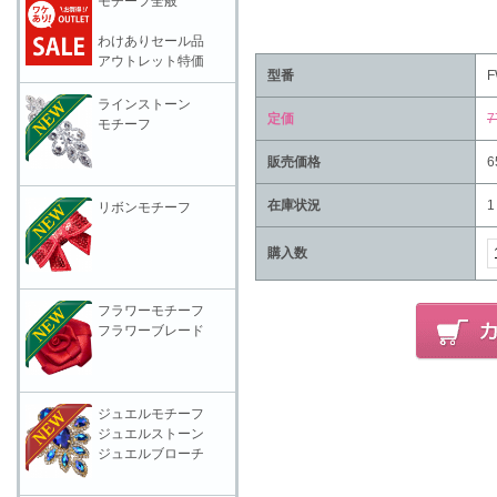
モチーフ全般
わけありセール品
アウトレット特価
型番
F
ラインストーン
定価
7
モチーフ
販売価格
6
在庫状況
1
リボンモチーフ
購入数
フラワーモチーフ
フラワーブレード
ジュエルモチーフ
ジュエルストーン
ジュエルブローチ