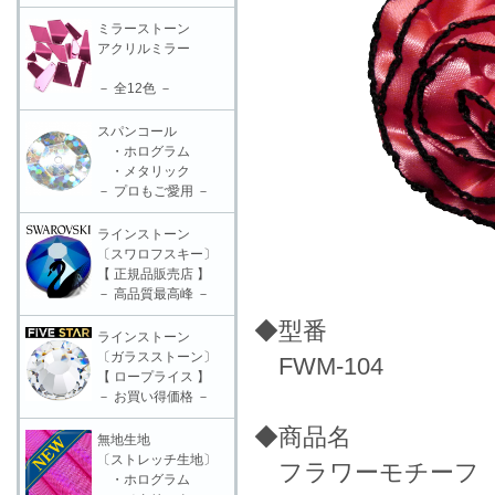
ミラーストーン
アクリルミラー
－ 全12色 －
スパンコール
・ホログラム
・メタリック
－ プロもご愛用 －
ラインストーン
〔スワロフスキー〕
【 正規品販売店 】
－ 高品質最高峰 －
◆型番
ラインストーン
〔ガラスストーン〕
FWM-104
【 ロープライス 】
－ お買い得価格 －
◆商品名
無地生地
〔ストレッチ生地〕
フラワーモチーフ（
・ホログラム