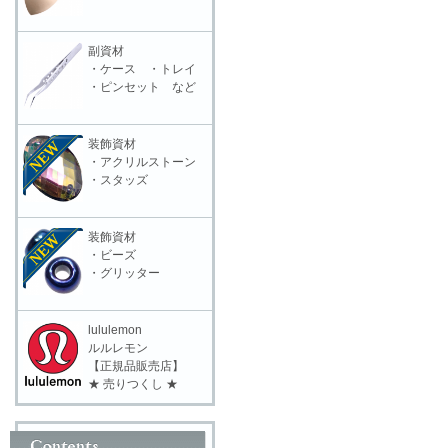
副資材
・ケース ・トレイ
・ピンセット など
装飾資材
・アクリルストーン
・スタッズ
装飾資材
・ビーズ
・グリッター
lululemon
ルルレモン
【正規品販売店】
★ 売りつくし ★