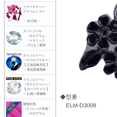
ミラーストーン
アクリルミラー
－ 全12色 －
スパンコール
・ホログラム
・メタリック
－ プロもご愛用 －
ラインストーン
〔スワロフスキー〕
【 正規品販売店 】
－ 高品質最高峰 －
ラインストーン
〔ガラスストーン〕
【 ロープライス 】
－ お買い得価格 －
◆型番
無地生地
ELM-D3009
〔ストレッチ生地〕
・ホログラム