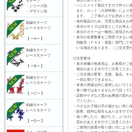
場合があります。
モチーフ
・ハンドメイド製品ですので作りに多
・シリーズ別
また、ロット（入荷時期）により色
・デザイン別
ます。 ご了承の上でお求めくだ
・海外製品のため、完璧な商品をお求
刺繍モチーフ
・表示のサイズは目安としてお考え
レースモチーフ
・表示のカラーは一般的に表現される
・表示の在庫数量をご用意できない
【 ーAー 】
別販売（ＦＡＸ・直販）部門にてす
いる場合があります。（ご注文受付
刺繍モチーフ
レースモチーフ
◎注意事項
・表示画像の色表現は、お客様がご使
【 ーBー 】
場合がありますのでご注意くださ
・ご注文後の変更、交換、返品、キャ
刺繍モチーフ
一切お受けできません。
レースモチーフ
・本来の用途以外に使用しないでく
・食べ物ではありませんので誤って口
【 ーCー 】
・誤飲やケガなど思わぬ事故の恐れが
でください。
刺繍モチーフ
・小さなお子様の手の届かない所に保
レースモチーフ
・鋭角、鋭利な部分もありますのでケ
・強く押したり、曲げたり、ぶつけた
【 ーDー 】
恐れがありますのでご注意くださ
・ご使用の頻度や取り扱い方により劣