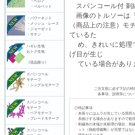
・ベロア
スパンコール付 刺
・ベルベット
画像のトルソーは「
・パワーネット
・メッシュ・レース
（商品上の注意）モ
・ジョーゼット
ているた
・サテン
め、きれいに処理で
ハギレ生地
おトク生地
げ目が生じ
ている場合がありま
《現品限り》
スパンコール
モチーフ
・シングルモチーフ
ご注文前に必ず下記の特
各事項、説明等につい
スパンコール
モチーフ
◎特記事項
・ペアモチーフ
・糸張りにはムラが生じている箇所が
・ブレードモチーフ
糸抜けする場合がありますので処理
・刺繍糸の末端が未処理の場合、刺繍
ット（熱処理裁断）が完璧ではない
スパンコール