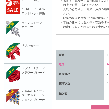
モチーフ全般
・色落ち・色移りする可能性もござい
の上でお買い求めください。
わけありセール品
・火気のある場所、高温・多湿の場所
アウトレット特価
さい。
・廃棄の際は各地方自治体の廃棄区分
・本品の使用による人体・衣類等すべ
ラインストーン
の責任を負いかねますので予めご了
モチーフ
リボンモチーフ
型番
E
定価
8
フラワーモチーフ
フラワーブレード
販売価格
7
在庫状況
1
ジュエルモチーフ
購入数
ジュエルストーン
ジュエルブローチ