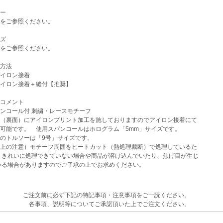
ー
をご参照ください。
ズ
をご参照ください。
方法
イロン接着
イロン接着＋縫付【推奨】
コメント
ンコール付 刺繍・レースモチーフ
（裏面）にアイロンプリント加工を施しておりますのでアイロン接着にて
可能です。 使用スパンコールはホログラム「5mm」サイズです。
のトルソーは「9号」サイズです。
上の注意）モチーフ周囲をヒートカット（熱処理裁断）で処理しているた
きれいに処理できていない場合や商品が溶け込んでいたり、焦げ目が生じ
る場合がありますのでご了承の上でお求めください。
ご注文前に必ず下記の特記事項・注意事項をご一読ください。
各事項、説明等についてご承諾頂いた上でご注文ください。