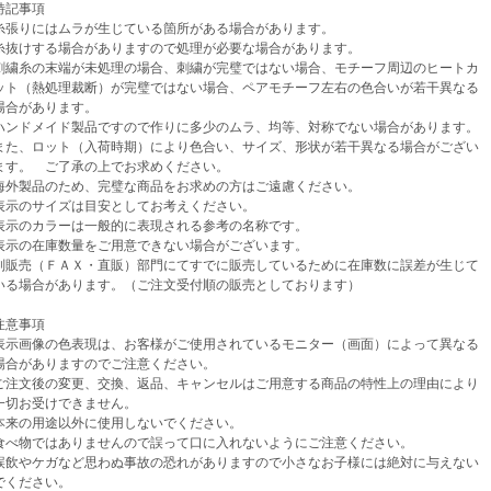
記事項
張りにはムラが生じている箇所がある場合があります。
けする場合がありますので処理が必要な場合があります。
繍糸の末端が未処理の場合、刺繍が完璧ではない場合、モチーフ周辺のヒートカ
（熱処理裁断）が完璧ではない場合、ペアモチーフ左右の色合いが若干異なる
があります。
ンドメイド製品ですので作りに多少のムラ、均等、対称でない場合があります。
、ロット（入荷時期）により色合い、サイズ、形状が若干異なる場合がござい
。 ご了承の上でお求めください。
外製品のため、完璧な商品をお求めの方はご遠慮ください。
示のサイズは目安としてお考えください。
示のカラーは一般的に表現される参考の名称です。
示の在庫数量をご用意できない場合がございます。
売（ＦＡＸ・直販）部門にてすでに販売しているために在庫数に誤差が生じて
場合があります。（ご注文受付順の販売としております）
意事項
示画像の色表現は、お客様がご使用されているモニター（画面）によって異なる
がありますのでご注意ください。
注文後の変更、交換、返品、キャンセルはご用意する商品の特性上の理由により
お受けできません。
来の用途以外に使用しないでください。
べ物ではありませんので誤って口に入れないようにご注意ください。
飲やケガなど思わぬ事故の恐れがありますので小さなお子様には絶対に与えない
ください。