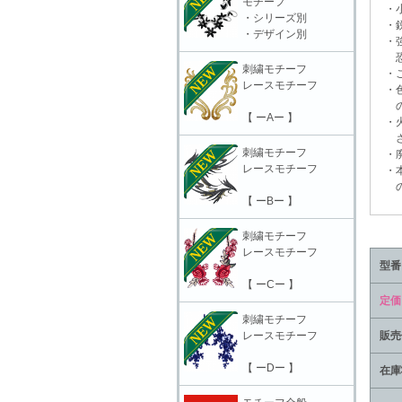
モチーフ
・小
・シリーズ別
・鋭
・デザイン別
・強
恐れ
刺繍モチーフ
・ご
レースモチーフ
・色
の上
【 ーAー 】
・火
さ
刺繍モチーフ
・廃
レースモチーフ
・本
の責
【 ーBー 】
刺繍モチーフ
レースモチーフ
型番
【 ーCー 】
定価
刺繍モチーフ
レースモチーフ
販売
【 ーDー 】
在庫