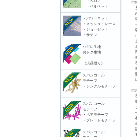
・ベロア
◎特
・ベルベット
・糸
糸抜
・パワーネット
・刺
・メッシュ・レース
ット
・ジョーゼット
場合
・サテン
・ハ
また
ます
ハギレ生地
・海
おトク生地
・表
・表
《現品限り》
・表
別販
スパンコール
いる
モチーフ
・シングルモチーフ
◎注
・表
場合
スパンコール
・ご
モチーフ
一切
・ペアモチーフ
・本
・ブレードモチーフ
・食
・誤
スパンコール
で