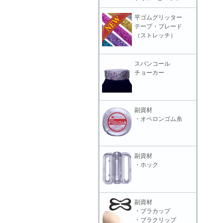
平ゴムグリッター
テープ・ブレード
（ストレッチ）
スパンコール
チョーカー
副資材
・オペロンゴム糸
副資材
・ホック
副資材
・ブラカップ
・ブラクリップ