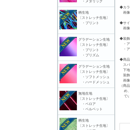
・メタリック
◆カラ
柄生地
画像
〔ストレッチ生地〕
・プリント
◆サイ
画像
◆装飾
グラデーション生地
・ア
〔ストレッチ生地〕
・ア
・プリント
・プリズム
◆商品
スパ
グラデーション生地
下地
〔ストレッチ生地〕
装飾
・ソフトメッシュ
画像
・ハードメッシュ
（商品
め、
無地生地
てい
〔ストレッチ生地〕
・ベロア
・ベルベット
柄生地
〔ストレッチ生地〕