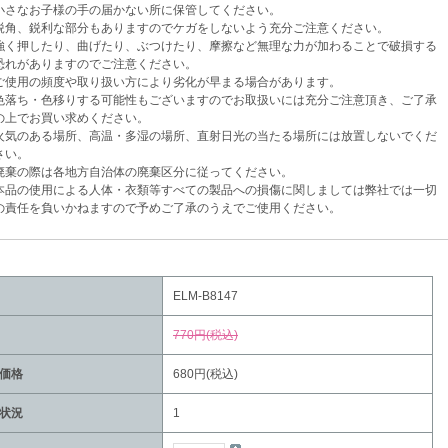
さなお子様の手の届かない所に保管してください。
角、鋭利な部分もありますのでケガをしないよう充分ご注意ください。
く押したり、曲げたり、ぶつけたり、摩擦など無理な力が加わることで破損する
がありますのでご注意ください。
使用の頻度や取り扱い方により劣化が早まる場合があります。
落ち・色移りする可能性もございますのでお取扱いには充分ご注意頂き、ご了承
でお買い求めください。
気のある場所、高温・多湿の場所、直射日光の当たる場所には放置しないでくだ
い。
棄の際は各地方自治体の廃棄区分に従ってください。
品の使用による人体・衣類等すべての製品への損傷に関しましては弊社では一切
任を負いかねますので予めご了承のうえでご使用ください。
ELM-B8147
770円(税込)
価格
680円(税込)
状況
1