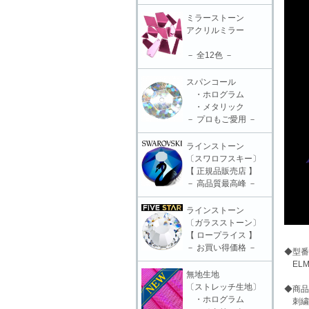
ミラーストーン
アクリルミラー
－ 全12色 －
スパンコール
・ホログラム
・メタリック
－ プロもご愛用 －
ラインストーン
〔スワロフスキー〕
【 正規品販売店 】
－ 高品質最高峰 －
ラインストーン
〔ガラスストーン〕
【 ロープライス 】
－ お買い得価格 －
◆型番
ELM-
無地生地
〔ストレッチ生地〕
◆商品
・ホログラム
刺繍モ