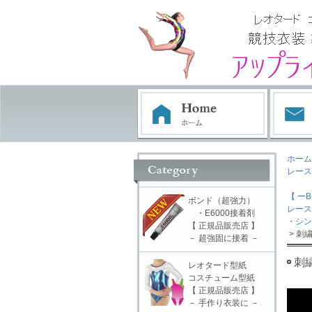
ホーム
レース
【 ーB
ボンド（超強力）
レース
・E6000接着剤
・シン
【 正規品販売店 】
> 刺
－ 超強固に接着 －
刺
レオタード型紙
コスチューム型紙
【 正規品販売店 】
－ 手作り衣装に －