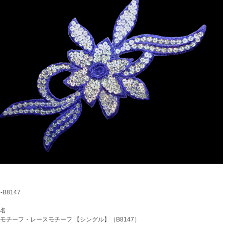
B8147
名
チーフ・レースモチーフ 【シングル】（B8147）