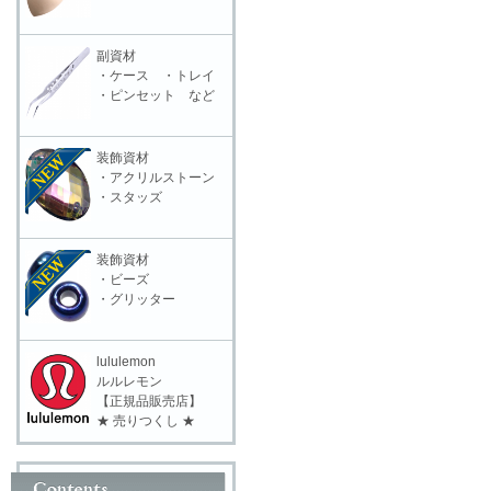
副資材
・ケース ・トレイ
・ピンセット など
装飾資材
・アクリルストーン
・スタッズ
装飾資材
・ビーズ
・グリッター
lululemon
ルルレモン
【正規品販売店】
★ 売りつくし ★