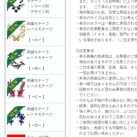
モチーフ
また、ロット（入荷時期）により色
・シリーズ別
ます。 ご了承の上でお求めくだ
・デザイン別
・海外製品のため、完璧な商品をお求
・表示のサイズは目安としてお考え
・表示のカラーは一般的に表現される
刺繍モチーフ
・表示の在庫数量をご用意できない
レースモチーフ
別販売（ＦＡＸ・直販）部門にてす
いる場合があります。（ご注文受付
【 ーAー 】
◎注意事項
刺繍モチーフ
・表示画像の色表現は、お客様がご使
レースモチーフ
場合がありますのでご注意くださ
・ご注文後の変更、交換、返品、キャ
【 ーBー 】
一切お受けできません。
・本来の用途以外に使用しないでく
刺繍モチーフ
・食べ物ではありませんので誤って口
レースモチーフ
・誤飲やケガなど思わぬ事故の恐れが
でください。
【 ーCー 】
・小さなお子様の手の届かない所に保
・鋭角、鋭利な部分もありますのでケ
刺繍モチーフ
・強く押したり、曲げたり、ぶつけた
レースモチーフ
恐れがありますのでご注意くださ
・ご使用の頻度や取り扱い方により劣
【 ーDー 】
・色落ち・色移りする可能性もござい
の上でお買い求めください。