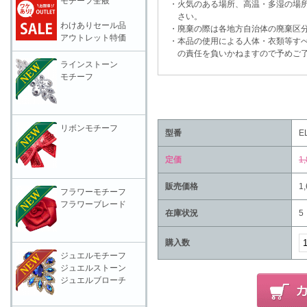
モチーフ全般
・火気のある場所、高温・多湿の場所
さい。
わけありセール品
・廃棄の際は各地方自治体の廃棄区分
アウトレット特価
・本品の使用による人体・衣類等すべ
の責任を負いかねますので予めご了
ラインストーン
モチーフ
リボンモチーフ
型番
E
定価
1
販売価格
1
フラワーモチーフ
フラワーブレード
在庫状況
5
購入数
ジュエルモチーフ
ジュエルストーン
ジュエルブローチ