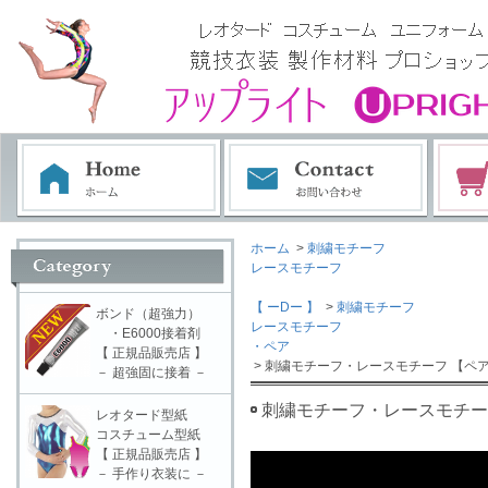
ホーム
>
刺繍モチーフ
レースモチーフ
【 ーDー 】
>
刺繍モチーフ
ボンド（超強力）
レースモチーフ
・E6000接着剤
・ペア
【 正規品販売店 】
> 刺繍モチーフ・レースモチーフ 【ペア
－ 超強固に接着 －
刺繍モチーフ・レースモチーフ
レオタード型紙
コスチューム型紙
【 正規品販売店 】
－ 手作り衣装に －