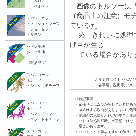
・ベロア
画像のトルソーは「
・ベルベット
（商品上の注意）モ
・パワーネット
・メッシュ・レース
ているた
・ジョーゼット
め、きれいに処理で
・サテン
げ目が生じ
ハギレ生地
おトク生地
ている場合がありま
《現品限り》
スパンコール
ご注文前に必ず下記の特
モチーフ
各事項、説明等につい
・シングルモチーフ
◎特記事項
スパンコール
・糸張りにはムラが生じている箇所が
モチーフ
糸抜けする場合がありますので処理
・ペアモチーフ
・刺繍糸の末端が未処理の場合、刺繍
・ブレードモチーフ
ット（熱処理裁断）が完璧ではない
場合があります。
スパンコール
・ハンドメイド製品ですので作りに多