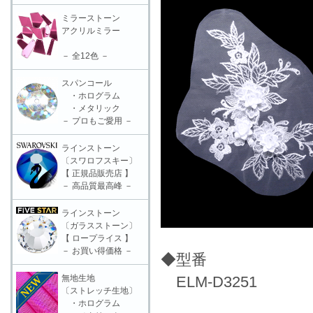
ミラーストーン
アクリルミラー
－ 全12色 －
スパンコール
・ホログラム
・メタリック
－ プロもご愛用 －
ラインストーン
〔スワロフスキー〕
【 正規品販売店 】
－ 高品質最高峰 －
ラインストーン
〔ガラスストーン〕
【 ロープライス 】
－ お買い得価格 －
◆型番
無地生地
ELM-D3251
〔ストレッチ生地〕
・ホログラム