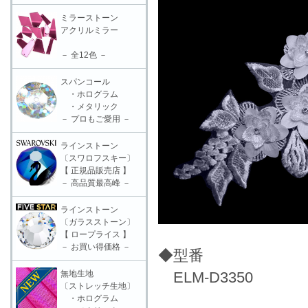
ミラーストーン
アクリルミラー
－ 全12色 －
スパンコール
・ホログラム
・メタリック
－ プロもご愛用 －
ラインストーン
〔スワロフスキー〕
【 正規品販売店 】
－ 高品質最高峰 －
ラインストーン
〔ガラスストーン〕
【 ロープライス 】
－ お買い得価格 －
◆型番
無地生地
ELM-D3350
〔ストレッチ生地〕
・ホログラム