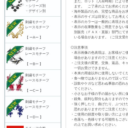
モチーフ
また、ロット（入荷時期）により色
・シリーズ別
ます。 ご了承の上でお求めくだ
・デザイン別
・海外製品のため、完璧な商品をお求
・表示のサイズは目安としてお考え
・表示のカラーは一般的に表現される
刺繍モチーフ
・表示の在庫数量をご用意できない
レースモチーフ
別販売（ＦＡＸ・直販）部門にてす
いる場合があります。（ご注文受付
【 ーAー 】
◎注意事項
刺繍モチーフ
・表示画像の色表現は、お客様がご使
レースモチーフ
場合がありますのでご注意くださ
・ご注文後の変更、交換、返品、キャ
【 ーBー 】
一切お受けできません。
・本来の用途以外に使用しないでく
刺繍モチーフ
・食べ物ではありませんので誤って口
レースモチーフ
・誤飲やケガなど思わぬ事故の恐れが
でください。
【 ーCー 】
・小さなお子様の手の届かない所に保
・鋭角、鋭利な部分もありますのでケ
刺繍モチーフ
・強く押したり、曲げたり、ぶつけた
レースモチーフ
恐れがありますのでご注意くださ
・ご使用の頻度や取り扱い方により劣
【 ーDー 】
・色落ち・色移りする可能性もござい
の上でお買い求めください。