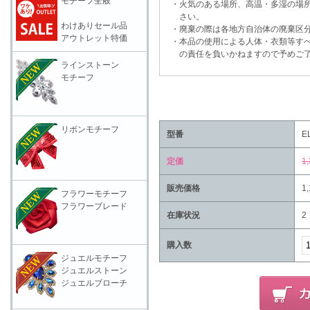
モチーフ全般
・火気のある場所、高温・多湿の場所
さい。
わけありセール品
・廃棄の際は各地方自治体の廃棄区分
アウトレット特価
・本品の使用による人体・衣類等すべ
の責任を負いかねますので予めご了
ラインストーン
モチーフ
リボンモチーフ
型番
E
定価
1
販売価格
1
フラワーモチーフ
フラワーブレード
在庫状況
2
購入数
ジュエルモチーフ
ジュエルストーン
ジュエルブローチ