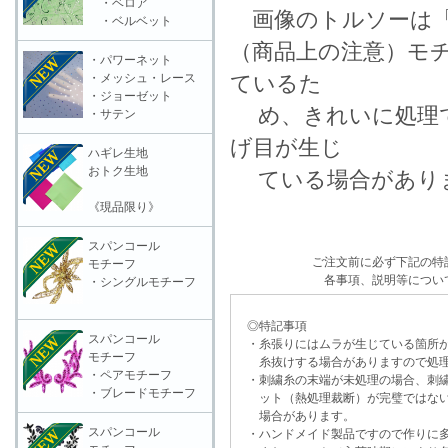
・ベロア
画像のトルソーは「
・ベルベット
（商品上の注意）モ
・パワーネット
・メッシュ・レース
ているた
・ジョーゼット
め、きれいに処理で
・サテン
げ目が生じ
ハギレ生地
おトク生地
ている場合がありま
《現品限り》
スパンコール
ご注文前に必ず下記の特
モチーフ
各事項、説明等につい
・シングルモチーフ
◎特記事項
スパンコール
・糸張りにはムラが生じている箇所が
モチーフ
糸抜けする場合がありますので処理
・ペアモチーフ
・刺繍糸の末端が未処理の場合、刺繍
・ブレードモチーフ
ット（熱処理裁断）が完璧ではない
場合があります。
スパンコール
・ハンドメイド製品ですので作りに多