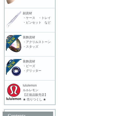
副資材
・ケース ・トレイ
・ピンセット など
装飾資材
・アクリルストーン
・スタッズ
装飾資材
・ビーズ
・グリッター
lululemon
ルルレモン
【正規品販売店】
★ 売りつくし ★