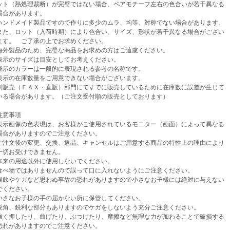
（熱処理裁断）が完璧ではない場合、ペアモチーフ左右の色合いが若干異なる
があります。
ンドメイド製品ですので作りに多少のムラ、均等、対称でない場合があります。
、ロット（入荷時期）により色合い、サイズ、形状が若干異なる場合がござい
。 ご了承の上でお求めください。
外製品のため、完璧な商品をお求めの方はご遠慮ください。
示のサイズは目安としてお考えください。
示のカラーは一般的に表現される参考の名称です。
示の在庫数量をご用意できない場合がございます。
売（ＦＡＸ・直販）部門にてすでに販売しているために在庫数に誤差が生じて
場合があります。（ご注文受付順の販売としております）
意事項
示画像の色表現は、お客様がご使用されているモニター（画面）によって異なる
がありますのでご注意ください。
注文後の変更、交換、返品、キャンセルはご用意する商品の特性上の理由により
お受けできません。
来の用途以外に使用しないでください。
べ物ではありませんので誤って口に入れないようにご注意ください。
飲やケガなど思わぬ事故の恐れがありますので小さなお子様には絶対に与えない
ください。
さなお子様の手の届かない所に保管してください。
角、鋭利な部分もありますのでケガをしないよう充分ご注意ください。
く押したり、曲げたり、ぶつけたり、摩擦など無理な力が加わることで破損する
がありますのでご注意ください。