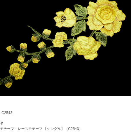
C2543
名
チーフ・レースモチーフ 【シングル】（C2543）