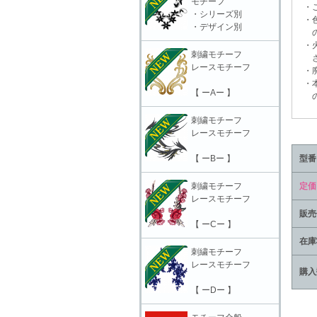
モチーフ
・ご
・シリーズ別
・色
・デザイン別
の上
・火
刺繍モチーフ
さ
レースモチーフ
・廃
・本
【 ーAー 】
の責
刺繍モチーフ
レースモチーフ
【 ーBー 】
型番
刺繍モチーフ
定価
レースモチーフ
販売
【 ーCー 】
在庫
刺繍モチーフ
レースモチーフ
購入
【 ーDー 】