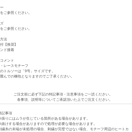
ー
をご参照ください。
ズ
をご参照ください。
方法
付【推奨】
ンド接着
コメント
・レースモチーフ
のトルソーは「9号」サイズです。
畳んでの梱包となりますのでご了承ください。
ご注文前に必ず下記の特記事項・注意事項をご一読ください。
各事項、説明等についてご承諾頂いた上でご注文ください。
記事項
張りにはムラが生じている箇所がある場合があります。
けする場合がありますので処理が必要な場合があります。
繍糸の末端が未処理の場合、刺繍が完璧ではない場合、モチーフ周辺のヒートカ