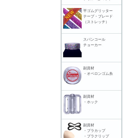
平ゴムグリッター
テープ・ブレード
（ストレッチ）
スパンコール
チョーカー
副資材
・オペロンゴム糸
副資材
・ホック
副資材
・ブラカップ
・ブラクリップ