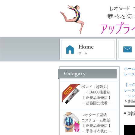
ホーム
レース
【 ーC
ボンド（超強力）
レース
・E6000接着剤
・シン
【 正規品販売店 】
> 刺
－ 超強固に接着 －
刺
レオタード型紙
コスチューム型紙
【 正規品販売店 】
－ 手作り衣装に －