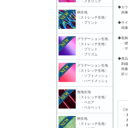
・メタリック
◆カラ
柄生地
画像
〔ストレッチ生地〕
・プリント
◆サイ
画像
◆装飾
グラデーション生地
・縫
〔ストレッチ生地〕
・ボ
・プリント
・プリズム
◆商品
刺繍
グラデーション生地
画像
〔ストレッチ生地〕
折り
・ソフトメッシュ
・ハードメッシュ
無地生地
〔ストレッチ生地〕
・ベロア
・ベルベット
◎特
・糸
柄生地
糸抜
〔ストレッチ生地〕
・刺