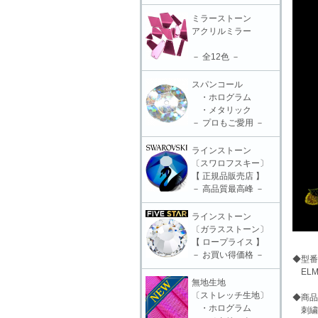
ミラーストーン
アクリルミラー
－ 全12色 －
スパンコール
・ホログラム
・メタリック
－ プロもご愛用 －
ラインストーン
〔スワロフスキー〕
【 正規品販売店 】
－ 高品質最高峰 －
ラインストーン
〔ガラスストーン〕
【 ロープライス 】
－ お買い得価格 －
◆型番
ELM-
無地生地
〔ストレッチ生地〕
◆商品
・ホログラム
刺繍モ