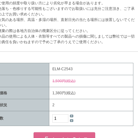
使用の頻度や取り扱い方により劣化が早まる場合があります。
落ち・色移りする可能性もございますのでお取扱いには充分ご注意頂き、ご了承
でお買い求めください。
気のある場所、高温・多湿の場所、直射日光の当たる場所には放置しないでくだ
い。
棄の際は各地方自治体の廃棄区分に従ってください。
品の使用による人体・衣類等すべての製品への損傷に関しましては弊社では一切
任を負いかねますので予めご了承のうえでご使用ください。
ELM-C2543
1,590円(税込)
価格
1,380円(税込)
状況
2
数