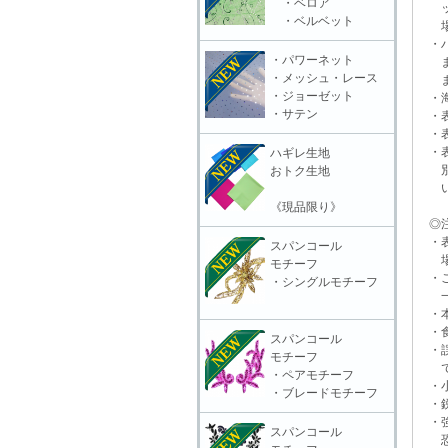
・ベロア
ット
・ベルベット
場合
・ハ
・パワーネット
また
・メッシュ・レース
ます
・ジョーゼット
・海
・サテン
・表
・表
・表
ハギレ生地
別販
おトク生地
いる
《現品限り》
◎注
・表
スパンコール
場合
モチーフ
・ご
・シングルモチーフ
一切
・本
・食
スパンコール
・誤
モチーフ
で
・ペアモチーフ
・小
・ブレードモチーフ
・鋭
・強
スパンコール
恐れ