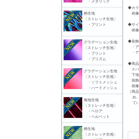
・メタリック
◆カラ
柄生地
画像
〔ストレッチ生地〕
・プリント
◆サイ
画像
◆装飾
グラデーション生地
・ア
〔ストレッチ生地〕
・ア
・プリント
・プリズム
◆商品
スパ
グラデーション生地
下地
〔ストレッチ生地〕
装飾
・ソフトメッシュ
画像
・ハードメッシュ
（商品
め、
無地生地
てい
〔ストレッチ生地〕
・ベロア
・ベルベット
柄生地
〔ストレッチ生地〕