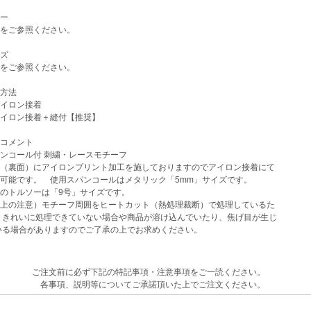
ー
をご参照ください。
ズ
をご参照ください。
方法
イロン接着
イロン接着＋縫付【推奨】
コメント
ンコール付 刺繍・レースモチーフ
（裏面）にアイロンプリント加工を施しておりますのでアイロン接着にて
可能です。 使用スパンコールはメタリック「5mm」サイズです。
のトルソーは「9号」サイズです。
上の注意）モチーフ周囲をヒートカット（熱処理裁断）で処理しているた
きれいに処理できていない場合や商品が溶け込んでいたり、焦げ目が生じ
る場合がありますのでご了承の上でお求めください。
ご注文前に必ず下記の特記事項・注意事項をご一読ください。
各事項、説明等についてご承諾頂いた上でご注文ください。