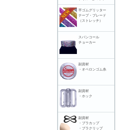
平ゴムグリッター
テープ・ブレード
（ストレッチ）
スパンコール
チョーカー
副資材
・オペロンゴム糸
副資材
・ホック
副資材
・ブラカップ
・ブラクリップ