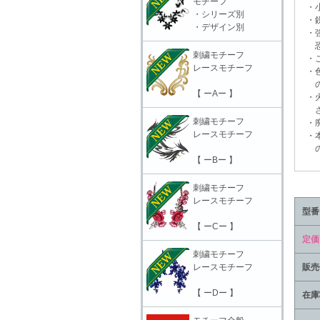
モチーフ
・小
・シリーズ別
・鋭
・デザイン別
・強
恐れ
刺繍モチーフ
・ご
レースモチーフ
・色
の上
【 ーAー 】
・火
さ
刺繍モチーフ
・廃
レースモチーフ
・本
の責
【 ーBー 】
刺繍モチーフ
レースモチーフ
型番
【 ーCー 】
定価
刺繍モチーフ
レースモチーフ
販売
【 ーDー 】
在庫