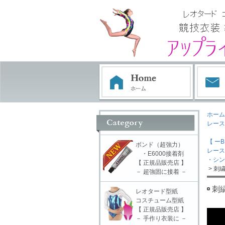
ホーム
レース
【 ーB
ボンド（超強力）
レース
・E6000接着剤
・シン
【 正規品販売店 】
> 刺
－ 超強固に接着 －
刺
レオタード型紙
コスチューム型紙
【 正規品販売店 】
－ 手作り衣装に －