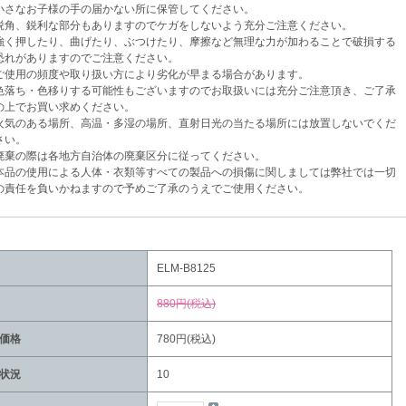
さなお子様の手の届かない所に保管してください。
角、鋭利な部分もありますのでケガをしないよう充分ご注意ください。
く押したり、曲げたり、ぶつけたり、摩擦など無理な力が加わることで破損する
がありますのでご注意ください。
使用の頻度や取り扱い方により劣化が早まる場合があります。
落ち・色移りする可能性もございますのでお取扱いには充分ご注意頂き、ご了承
でお買い求めください。
気のある場所、高温・多湿の場所、直射日光の当たる場所には放置しないでくだ
い。
棄の際は各地方自治体の廃棄区分に従ってください。
品の使用による人体・衣類等すべての製品への損傷に関しましては弊社では一切
任を負いかねますので予めご了承のうえでご使用ください。
ELM-B8125
880円(税込)
価格
780円(税込)
状況
10