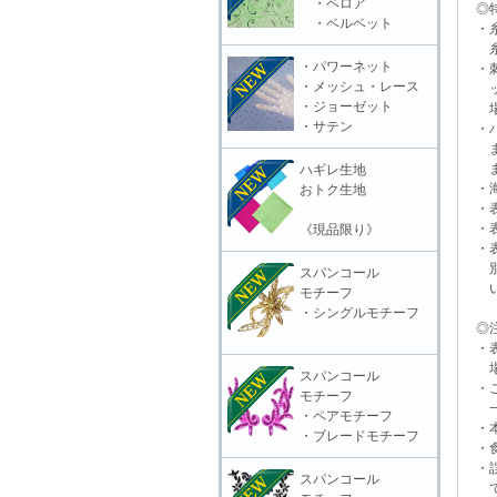
・ベロア
◎特
・ベルベット
・糸
糸抜
・パワーネット
・刺
・メッシュ・レース
ット
・ジョーゼット
場合
・サテン
・ハ
また
ます
ハギレ生地
・海
おトク生地
・表
・表
《現品限り》
・表
別販
スパンコール
いる
モチーフ
・シングルモチーフ
◎注
・表
場合
スパンコール
・ご
モチーフ
一切
・ペアモチーフ
・本
・ブレードモチーフ
・食
・誤
スパンコール
で