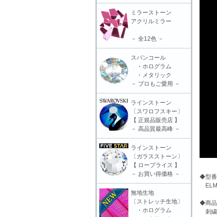
ミラーストーン
アクリルミラー
－ 全12色 －
スパンコール
・ホログラム
・メタリック
－ プロもご愛用 －
ラインストーン
〔スワロフスキー〕
【 正規品販売店 】
－ 高品質最高峰 －
ラインストーン
〔ガラスストーン〕
【 ロープライス 】
－ お買い得価格 －
◆型番
ELM-
無地生地
〔ストレッチ生地〕
◆商品
・ホログラム
刺繍モ