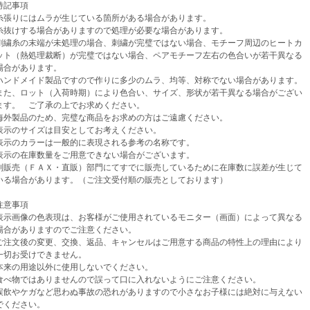
記事項
張りにはムラが生じている箇所がある場合があります。
けする場合がありますので処理が必要な場合があります。
繍糸の末端が未処理の場合、刺繍が完璧ではない場合、モチーフ周辺のヒートカ
（熱処理裁断）が完璧ではない場合、ペアモチーフ左右の色合いが若干異なる
があります。
ンドメイド製品ですので作りに多少のムラ、均等、対称でない場合があります。
、ロット（入荷時期）により色合い、サイズ、形状が若干異なる場合がござい
。 ご了承の上でお求めください。
外製品のため、完璧な商品をお求めの方はご遠慮ください。
示のサイズは目安としてお考えください。
示のカラーは一般的に表現される参考の名称です。
示の在庫数量をご用意できない場合がございます。
売（ＦＡＸ・直販）部門にてすでに販売しているために在庫数に誤差が生じて
場合があります。（ご注文受付順の販売としております）
意事項
示画像の色表現は、お客様がご使用されているモニター（画面）によって異なる
がありますのでご注意ください。
注文後の変更、交換、返品、キャンセルはご用意する商品の特性上の理由により
お受けできません。
来の用途以外に使用しないでください。
べ物ではありませんので誤って口に入れないようにご注意ください。
飲やケガなど思わぬ事故の恐れがありますので小さなお子様には絶対に与えない
ください。