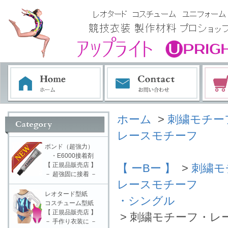
ホーム
>
刺繍モチー
レースモチーフ
ボンド（超強力）
・E6000接着剤
【 正規品販売店 】
【 ーBー 】
>
刺繍モ
－ 超強固に接着 －
レースモチーフ
レオタード型紙
・シングル
コスチューム型紙
【 正規品販売店 】
> 刺繍モチーフ・レー
－ 手作り衣装に －