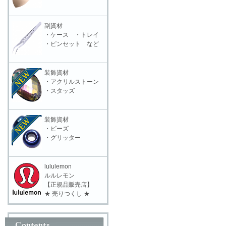
副資材
・ケース ・トレイ
・ピンセット など
装飾資材
・アクリルストーン
・スタッズ
装飾資材
・ビーズ
・グリッター
lululemon
ルルレモン
【正規品販売店】
★ 売りつくし ★