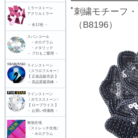
ミラーストーン
刺繍モチーフ・
アクリルミラー
（B8196）
－ 全12色 －
スパンコール
・ホログラム
・メタリック
－ プロもご愛用 －
ラインストーン
〔スワロフスキー〕
【 正規品販売店 】
－ 高品質最高峰 －
ラインストーン
〔ガラスストーン〕
【 ロープライス 】
－ お買い得価格 －
無地生地
〔ストレッチ生地〕
・ホログラム