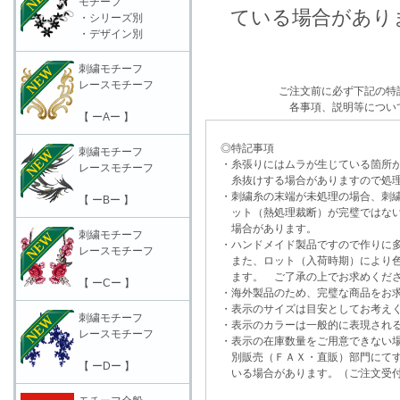
モチーフ
ている場合がありま
・シリーズ別
・デザイン別
刺繍モチーフ
レースモチーフ
ご注文前に必ず下記の特
各事項、説明等につい
【 ーAー 】
◎特記事項
刺繍モチーフ
・糸張りにはムラが生じている箇所が
レースモチーフ
糸抜けする場合がありますので処理
・刺繍糸の末端が未処理の場合、刺繍
【 ーBー 】
ット（熱処理裁断）が完璧ではない
場合があります。
刺繍モチーフ
・ハンドメイド製品ですので作りに多
レースモチーフ
また、ロット（入荷時期）により色
ます。 ご了承の上でお求めくだ
【 ーCー 】
・海外製品のため、完璧な商品をお求
・表示のサイズは目安としてお考え
刺繍モチーフ
・表示のカラーは一般的に表現される
レースモチーフ
・表示の在庫数量をご用意できない
別販売（ＦＡＸ・直販）部門にてす
【 ーDー 】
いる場合があります。（ご注文受付