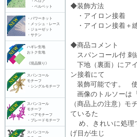
・ベロア
◆装飾方法
・ベルベット
・アイロン接着
・パワーネット
・メッシュ・レース
・アイロン接着＋縫
・ジョーゼット
・サテン
◆商品コメント
ハギレ生地
おトク生地
スパンコール付 刺
下地（裏面）にアイ
《現品限り》
ン接着にて
スパンコール
モチーフ
装飾可能です。 使
・シングルモチーフ
画像のトルソーは「
（商品上の注意）モ
スパンコール
モチーフ
ているた
・ペアモチーフ
・ブレードモチーフ
め、きれいに処理で
げ目が生じ
スパンコール