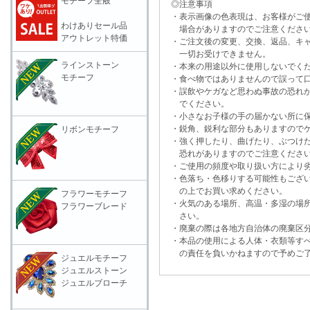
モチーフ全般
◎注意事項
・表示画像の色表現は、お客様がご使
わけありセール品
場合がありますのでご注意くださ
アウトレット特価
・ご注文後の変更、交換、返品、キャ
一切お受けできません。
ラインストーン
・本来の用途以外に使用しないでく
モチーフ
・食べ物ではありませんので誤って口
・誤飲やケガなど思わぬ事故の恐れが
でください。
・小さなお子様の手の届かない所に保
・鋭角、鋭利な部分もありますのでケ
リボンモチーフ
・強く押したり、曲げたり、ぶつけた
恐れがありますのでご注意くださ
・ご使用の頻度や取り扱い方により劣
・色落ち・色移りする可能性もござい
の上でお買い求めください。
フラワーモチーフ
・火気のある場所、高温・多湿の場所
フラワーブレード
さい。
・廃棄の際は各地方自治体の廃棄区分
・本品の使用による人体・衣類等すべ
の責任を負いかねますので予めご了
ジュエルモチーフ
ジュエルストーン
ジュエルブローチ