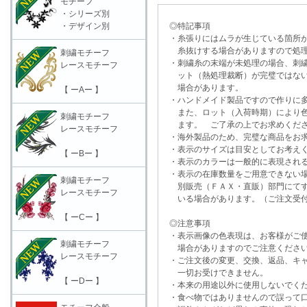
モチーフ
・シリーズ別
・デザイン別
◎特記事項
・糸張りにはムラが生じている箇所が
糸抜けする場合がありますので処理
刺繍モチーフ
・刺繍糸の末端が未処理の場合、刺繍
レースモチーフ
ット（熱処理裁断）が完璧ではない
場合があります。
【 ーAー 】
・ハンドメイド製品ですので作りに多
また、ロット（入荷時期）により色
刺繍モチーフ
ます。 ご了承の上でお求めくだ
レースモチーフ
・海外製品のため、完璧な商品をお求
・表示のサイズは目安としてお考え
【 ーBー 】
・表示のカラーは一般的に表現される
・表示の在庫数量をご用意できない
刺繍モチーフ
別販売（ＦＡＸ・直販）部門にてす
レースモチーフ
いる場合があります。（ご注文受付
【 ーCー 】
◎注意事項
・表示画像の色表現は、お客様がご使
刺繍モチーフ
場合がありますのでご注意くださ
レースモチーフ
・ご注文後の変更、交換、返品、キャ
一切お受けできません。
【 ーDー 】
・本来の用途以外に使用しないでく
・食べ物ではありませんので誤って口