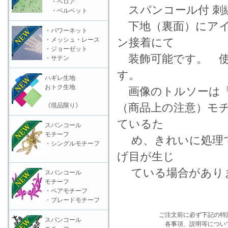
・ベロア
スパンコール付 刺
・ベルベット
下地（裏面）にアイ
・パワーネット
・メッシュ・レース
ン接着にて
・ジョーゼット
装飾可能です。 使
・サテン
す。
ハギレ生地
おトク生地
画像のトルソーは「
（商品上の注意）モ
《現品限り》
ているた
スパンコール
モチーフ
め、きれいに処理で
・シングルモチーフ
げ目が生じ
ている場合がありま
スパンコール
モチーフ
・ペアモチーフ
・ブレードモチーフ
ご注文前に必ず下記の特
スパンコール
各事項、説明等につい