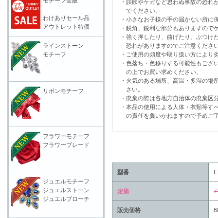
モチーフ全般
・誤飲やケガなど思わぬ事故の恐れが
でください。
わけありセール品
・小さなお子様の手の届かない所に保
アウトレット特価
・鋭角、鋭利な部分もありますのでケ
・強く押したり、曲げたり、ぶつけた
ラインストーン
恐れがありますのでご注意くださ
モチーフ
・ご使用の頻度や取り扱い方により劣
・色落ち・色移りする可能性もござい
の上でお買い求めください。
・火気のある場所、高温・多湿の場所
さい。
リボンモチーフ
・廃棄の際は各地方自治体の廃棄区分
・本品の使用による人体・衣類等すべ
の責任を負いかねますので予めご了
フラワーモチーフ
フラワーブレード
型番
E
ジュエルモチーフ
ジュエルストーン
定価
7
ジュエルブローチ
販売価格
6