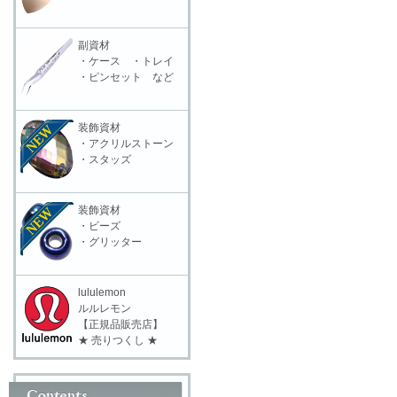
副資材
・ケース ・トレイ
・ピンセット など
装飾資材
・アクリルストーン
・スタッズ
装飾資材
・ビーズ
・グリッター
lululemon
ルルレモン
【正規品販売店】
★ 売りつくし ★