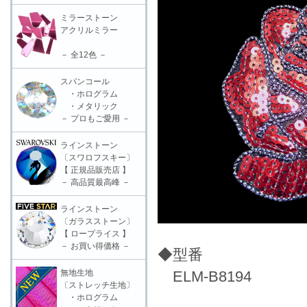
ミラーストーン
アクリルミラー
－ 全12色 －
スパンコール
・ホログラム
・メタリック
－ プロもご愛用 －
ラインストーン
〔スワロフスキー〕
【 正規品販売店 】
－ 高品質最高峰 －
ラインストーン
〔ガラスストーン〕
【 ロープライス 】
－ お買い得価格 －
◆型番
無地生地
ELM-B8194
〔ストレッチ生地〕
・ホログラム