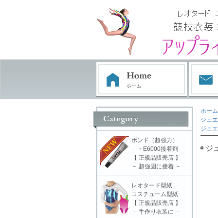
ホーム
ジュエ
ジュエ
ボンド（超強力）
ジ
・E6000接着剤
【 正規品販売店 】
－ 超強固に接着 －
レオタード型紙
コスチューム型紙
【 正規品販売店 】
－ 手作り衣装に －