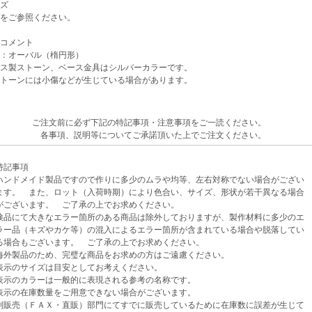
ズ
をご参照ください。
コメント
：オーバル（楕円形）
ス製ストーン、ベース金具はシルバーカラーです。
トーンには小傷などが生じている場合があります。
ご注文前に必ず下記の特記事項・注意事項をご一読ください。
各事項、説明等についてご承諾頂いた上でご注文ください。
記事項
ンドメイド製品ですので作りに多少のムラや均等、左右対称でない場合がござい
。 また、ロット（入荷時期）により色合い、サイズ、形状が若干異なる場合
ざいます。 ご了承の上でお求めください。
品にて大きなエラー箇所のある商品は除外しておりますが、製作材料に多少のエ
品（キズやカケ等）の混入によるエラー箇所が含まれている場合や脱落してい
合もございます。 ご了承の上でお求めください。
外製品のため、完璧な商品をお求めの方はご遠慮ください。
示のサイズは目安としてお考えください。
示のカラーは一般的に表現される参考の名称です。
示の在庫数量をご用意できない場合がございます。
売（ＦＡＸ・直販）部門にてすでに販売しているために在庫数に誤差が生じて