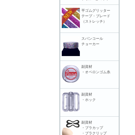
平ゴムグリッター
テープ・ブレード
（ストレッチ）
スパンコール
チョーカー
副資材
・オペロンゴム糸
副資材
・ホック
副資材
・ブラカップ
・ブラクリップ