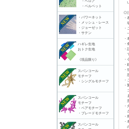
・ベロア
いる
・ベルベット
◎注
・パワーネット
・表
・メッシュ・レース
場合
・ジョーゼット
・ご
・サテン
一切
・本
・食
ハギレ生地
・誤
おトク生地
で
・小
《現品限り》
・鋭
・強
スパンコール
恐れ
モチーフ
・ご
・シングルモチーフ
・製
コー
ます
スパンコール
意頂
モチーフ
・火
・ペアモチーフ
さ
・ブレードモチーフ
・廃
・本
スパンコール
の責