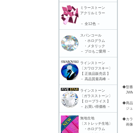
ミラーストーン
アクリルミラー
－ 全12色 －
スパンコール
・ホログラム
・メタリック
－ プロもご愛用 －
ラインストーン
〔スワロフスキー〕
【 正規品販売店 】
－ 高品質最高峰 －
◆型番
ラインストーン
JWM-
〔ガラスストーン〕
【 ロープライス 】
◆商品
－ お買い得価格 －
ジュエ
無地生地
◆カラ
〔ストレッチ生地〕
画像
・ホログラム