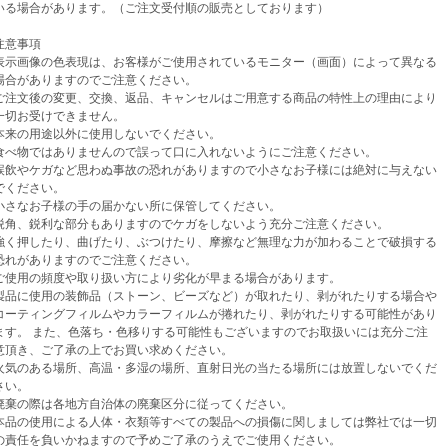
場合があります。（ご注文受付順の販売としております）
意事項
示画像の色表現は、お客様がご使用されているモニター（画面）によって異なる
がありますのでご注意ください。
注文後の変更、交換、返品、キャンセルはご用意する商品の特性上の理由により
お受けできません。
来の用途以外に使用しないでください。
べ物ではありませんので誤って口に入れないようにご注意ください。
飲やケガなど思わぬ事故の恐れがありますので小さなお子様には絶対に与えない
ください。
さなお子様の手の届かない所に保管してください。
角、鋭利な部分もありますのでケガをしないよう充分ご注意ください。
く押したり、曲げたり、ぶつけたり、摩擦など無理な力が加わることで破損する
がありますのでご注意ください。
使用の頻度や取り扱い方により劣化が早まる場合があります。
品に使用の装飾品（ストーン、ビーズなど）が取れたり、剥がれたりする場合や
ティングフィルムやカラーフィルムが捲れたり、剥がれたりする可能性があり
。 また、色落ち・色移りする可能性もございますのでお取扱いには充分ご注
き、ご了承の上でお買い求めください。
気のある場所、高温・多湿の場所、直射日光の当たる場所には放置しないでくだ
い。
棄の際は各地方自治体の廃棄区分に従ってください。
品の使用による人体・衣類等すべての製品への損傷に関しましては弊社では一切
任を負いかねますので予めご了承のうえでご使用ください。