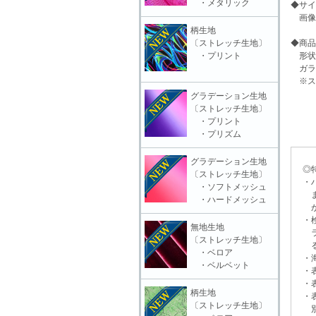
・メタリック
◆サイ
画像
柄生地
〔ストレッチ生地〕
◆商品
・プリント
形状
ガラ
※ス
グラデーション生地
〔ストレッチ生地〕
・プリント
・プリズム
グラデーション生地
◎特
〔ストレッチ生地〕
・ハ
・ソフトメッシュ
ます
・ハードメッシュ
がご
・検
無地生地
ラー
〔ストレッチ生地〕
る場
・ベロア
・海
・ベルベット
・表
・表
柄生地
・表
〔ストレッチ生地〕
別販