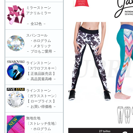
ミラーストーン
アクリルミラー
－ 全12色 －
スパンコール
・ホログラム
・メタリック
－ プロもご愛用 －
ラインストーン
〔スワロフスキー〕
【 正規品販売店 】
－ 高品質最高峰 －
ラインストーン
〔ガラスストーン〕
【 ロープライス 】
－ お買い得価格 －
無地生地
〔ストレッチ生地〕
・ホログラム