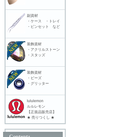
副資材
・ケース ・トレイ
・ピンセット など
装飾資材
・アクリルストーン
・スタッズ
装飾資材
・ビーズ
・グリッター
lululemon
ルルレモン
【正規品販売店】
★ 売りつくし ★