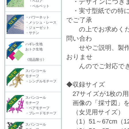
・デザインにつきま
・ベロア
・ベルベット
・実寸型紙での特に
・パワーネット
でご了承
・メッシュ・レース
・ジョーゼット
の上でお求めくださ
・サテン
問い合わ
ハギレ生地
せやご説明、製作等
おトク生地
おりませ
《現品限り》
んのでご対応でき
スパンコール
モチーフ
・シングルモチーフ
◆収録サイズ
27サイズが1枚の
スパンコール
画像の「採寸図」を
モチーフ
・ペアモチーフ
（女児用サイズ）
・ブレードモチーフ
（1）51～67cm（
スパンコール