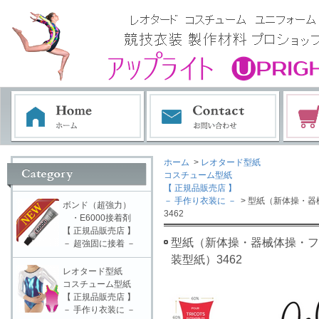
ホーム
>
レオタード型紙
コスチューム型紙
【 正規品販売店 】
－ 手作り衣装に －
> 型紙（新体操・器
ボンド（超強力）
3462
・E6000接着剤
【 正規品販売店 】
型紙（新体操・器械体操・フィ
－ 超強固に接着 －
装型紙）3462
レオタード型紙
コスチューム型紙
【 正規品販売店 】
－ 手作り衣装に －