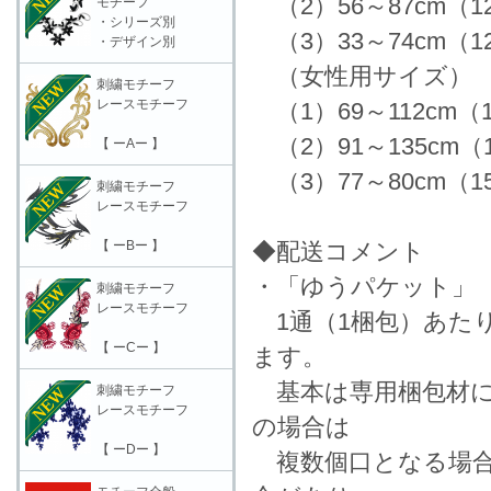
（2）56～87cm（
モチーフ
・シリーズ別
（3）33～74cm（
・デザイン別
（女性用サイズ）
刺繍モチーフ
レースモチーフ
（1）69～112cm（
（2）91～135cm（
【 ーAー 】
（3）77～80cm（
刺繍モチーフ
レースモチーフ
【 ーBー 】
◆配送コメント
・「ゆうパケット」
刺繍モチーフ
レースモチーフ
1通（1梱包）あた
【 ーCー 】
ます。
基本は専用梱包材に
刺繍モチーフ
レースモチーフ
の場合は
【 ーDー 】
複数個口となる場合