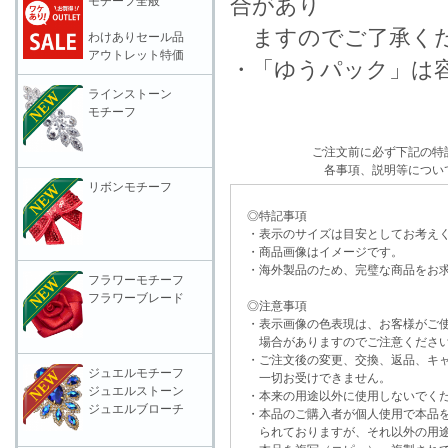
合があり
モチーフ全般
ますのでご了承く
わけありセール品
アウトレット特価
・「ゆうパック」は
ラインストーン
モチーフ
ご注文前に必ず下記の特
各事項、説明等につい
リボンモチーフ
◎特記事項
・表示のサイズは目安としてお考え
・商品画像はイメージです。
・海外製品のため、完璧な商品をお求
フラワーモチーフ
フラワーブレード
◎注意事項
・表示画像の色表現は、お客様がご使
場合がありますのでご注意くださ
・ご注文後の変更、交換、返品、キャ
ジュエルモチーフ
一切お受けできません。
ジュエルストーン
・本来の用途以外に使用しないでく
ジュエルブローチ
・本品のご購入者が個人使用で本品を
られておりますが、それ以外の用途