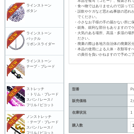
本品を複写（コピー）、複製されて
ラインストーン
・食べ物ではありませんので誤って口
ボタン
・誤飲やケガなど思わぬ事故の恐れが
でください。
・小さなお子様の手の届かない所に保
・鋭角、鋭利な部分もありますのでケ
・火気のある場所、高温・多湿の場所
ラインストーン
ださい。
バックル
・廃棄の際は各地方自治体の廃棄区分
リボンスライダー
・本品の使用による人体・衣類等すべ
の責任を負いかねますので予めご了
ラインストーン
テープ・ブレード
ストレッチ
型番
P
・トリム・ブレード
スパン / レース /
販売価格
2
フリル / ピコット
在庫状況
1
ノンストレッチ
・テープ・ブレード
購入数
スパン / レース /
フリル / ピコット