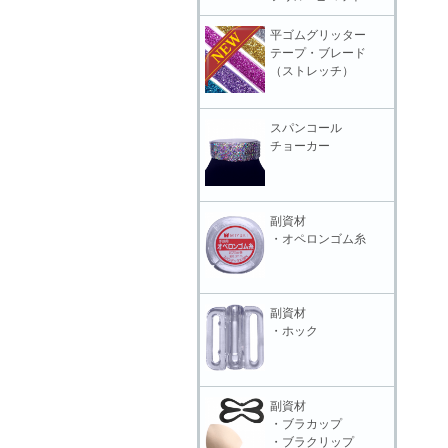
平ゴムグリッター
テープ・ブレード
（ストレッチ）
スパンコール
チョーカー
副資材
・オペロンゴム糸
副資材
・ホック
副資材
・ブラカップ
・ブラクリップ