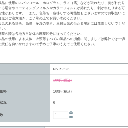
品に使用のスパンコール、ホログラム、ラメ（箔）などが取れたり、剥がれたり
場合やコーティングフィルムやカラーフィルムが捲れたり、剥がれたりする可
があります。 また、色落ち・色移りする可能性もございますのでお取扱いに
分ご注意頂き、ご了承の上でお買い求めください。
気のある場所、高温・多湿の場所、直射日光の当たる場所には放置しないでくだ
い。
棄の際は各地方自治体の廃棄区分に従ってください。
品の使用による人体・衣類等すべての製品への損傷に関しましては弊社では一切
任を負いかねますので予めご了承のうえでご使用ください。
NSTS-526
180円(税込)
価格
160円(税込)
状況
6
数