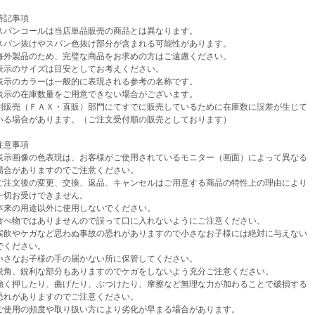
記事項
パンコールは当店単品販売の商品とは異なります。
パン抜けやスパン色抜け部分が含まれる可能性があります。
外製品のため、完璧な商品をお求めの方はご遠慮ください。
示のサイズは目安としてお考えください。
示のカラーは一般的に表現される参考の名称です。
示の在庫数量をご用意できない場合がございます。
売（ＦＡＸ・直販）部門にてすでに販売しているために在庫数に誤差が生じて
場合があります。（ご注文受付順の販売としております）
意事項
示画像の色表現は、お客様がご使用されているモニター（画面）によって異なる
がありますのでご注意ください。
注文後の変更、交換、返品、キャンセルはご用意する商品の特性上の理由により
お受けできません。
来の用途以外に使用しないでください。
べ物ではありませんので誤って口に入れないようにご注意ください。
飲やケガなど思わぬ事故の恐れがありますので小さなお子様には絶対に与えない
ください。
さなお子様の手の届かない所に保管してください。
角、鋭利な部分もありますのでケガをしないよう充分ご注意ください。
く押したり、曲げたり、ぶつけたり、摩擦など無理な力が加わることで破損する
がありますのでご注意ください。
使用の頻度や取り扱い方により劣化が早まる場合があります。