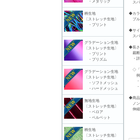
・メタリック
スパン
柄生地
◆カラ
〔ストレッチ生地〕
ブル
・プリント
◆サイ
スパ
グラデーション生地
◆長さ
〔ストレッチ生地〕
裁断
・プリント
・詳
・プリズム
◇「 
グラデーション生地
例「○
〔ストレッチ生地〕
・○○
・ソフトメッシュ
・(切
・ハードメッシュ
◆商品
無地生地
ノン
〔ストレッチ生地〕
伸縮
・ベロア
・ベルベット
柄生地
〔ストレッチ生地〕