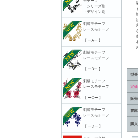
モチーフ
・製
・シリーズ別
する
・デザイン別
能性
は充
刺繍モチーフ
・火
レースモチーフ
さ
・廃
【 ーAー 】
・本
の責
刺繍モチーフ
レースモチーフ
【 ーBー 】
型番
刺繍モチーフ
レースモチーフ
定価
【 ーCー 】
販売
刺繍モチーフ
在庫
レースモチーフ
購入
【 ーDー 】