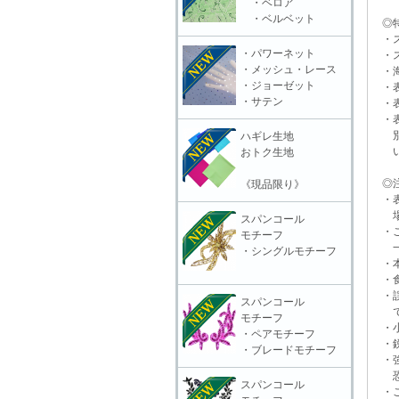
・ベロア
・ベルベット
◎特
・ス
・パワーネット
・ス
・メッシュ・レース
・海
・ジョーゼット
・表
・サテン
・表
・表
別販
ハギレ生地
いる
おトク生地
◎注
《現品限り》
・表
場合
スパンコール
・ご
モチーフ
一切
・シングルモチーフ
・本
・食
・誤
スパンコール
で
モチーフ
・小
・ペアモチーフ
・鋭
・ブレードモチーフ
・強
恐れ
スパンコール
・ご