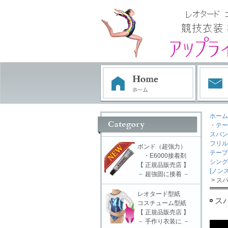
ホーム
・テー
スパン 
フリル
ボンド（超強力）
テープ
・E6000接着剤
シング
【 正規品販売店 】
[ノン
－ 超強固に接着 －
> スパ
レオタード型紙
スパ
コスチューム型紙
【 正規品販売店 】
－ 手作り衣装に －