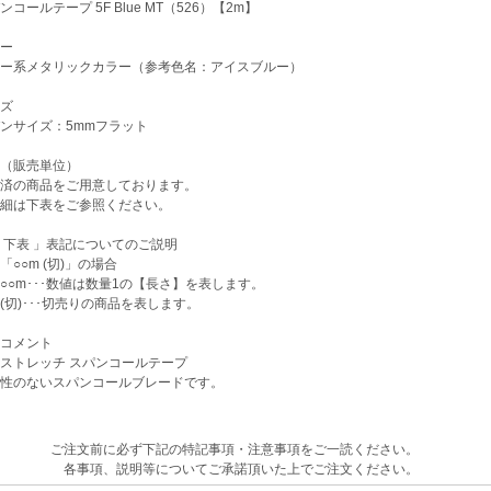
コールテープ 5F Blue MT（526）【2m】
ー
ー系メタリックカラー（参考色名：アイスブルー）
ズ
ンサイズ：5mmフラット
（販売単位）
済の商品をご用意しております。
細は下表をご参照ください。
下表 」表記についてのご説明
○m (切)」の場合
m･･･数値は数量1の【長さ】を表します。
)･･･切売りの商品を表します。
コメント
ストレッチ スパンコールテープ
性のないスパンコールブレードです。
ご注文前に必ず下記の特記事項・注意事項をご一読ください。
各事項、説明等についてご承諾頂いた上でご注文ください。