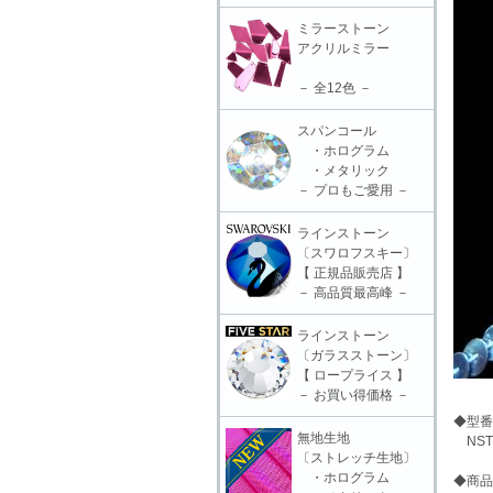
ミラーストーン
アクリルミラー
－ 全12色 －
スパンコール
・ホログラム
・メタリック
－ プロもご愛用 －
ラインストーン
〔スワロフスキー〕
【 正規品販売店 】
－ 高品質最高峰 －
ラインストーン
〔ガラスストーン〕
【 ロープライス 】
－ お買い得価格 －
◆型番
無地生地
NSTS
〔ストレッチ生地〕
・ホログラム
◆商品