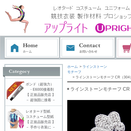
ホーム
>
ラインストーン
モチーフ
> ラインストーンモチーフ CR（304
ボンド（超強力）
ラインストーンモチーフ CR（
・E6000接着剤
【 正規品販売店 】
－ 超強固に接着 －
レオタード型紙
コスチューム型紙
【 正規品販売店 】
－ 手作り衣装に －