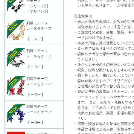
別販売（ＦＡＸ・直販）部門にてす
モチーフ
いる場合があります。（ご注文受付
・シリーズ別
・デザイン別
◎注意事項
・表示画像の色表現は、お客様がご使
刺繍モチーフ
場合がありますのでご注意くださ
レースモチーフ
・ご注文後の変更、交換、返品、キャ
一切お受けできません。
【 ーAー 】
・本来の用途以外に使用しないでく
・食べ物ではありませんので誤って口
刺繍モチーフ
・誤飲やケガなど思わぬ事故の恐れが
レースモチーフ
でください。
・小さなお子様の手の届かない所に保
【 ーBー 】
・鋭角、鋭利な部分もありますのでケ
・強く押したり、曲げたり、ぶつけた
刺繍モチーフ
恐れがありますのでご注意くださ
レースモチーフ
・ご使用の頻度や取り扱い方により劣
・製品に使用の装飾品（ストーン、ビ
【 ーCー 】
コーティングフィルムやカラーフィ
ます。 また、色落ち・色移りする可
刺繍モチーフ
意頂き、ご了承の上でお買い求めく
レースモチーフ
・火気のある場所、高温・多湿の場所
さい。
【 ーDー 】
・廃棄の際は各地方自治体の廃棄区分
・本品の使用による人体・衣類等すべ