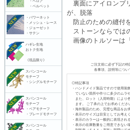
・ベロア
裏面にアイロンプリ
・ベルベット
が、脱落
・パワーネット
防止のための縫付を
・メッシュ・レース
・ジョーゼット
ストーンならではの
・サテン
画像のトルソーは「
ハギレ生地
おトク生地
《現品限り》
ご注文前に必ず下記の特
各事項、説明等につい
スパンコール
モチーフ
・シングルモチーフ
◎特記事項
・ハンドメイド製品ですので使用装飾
ていない箇所や作りに多少のムラや
スパンコール
また、ロット（入荷時期）により色
モチーフ
ます。 ご了承の上でお求めくださ
・ペアモチーフ
・海外製品のため、完璧な商品をお求
・ブレードモチーフ
・表示のサイズは目安としてお考え
・表示のカラーは一般的に表現される
・表示の在庫数量をご用意できない
スパンコール