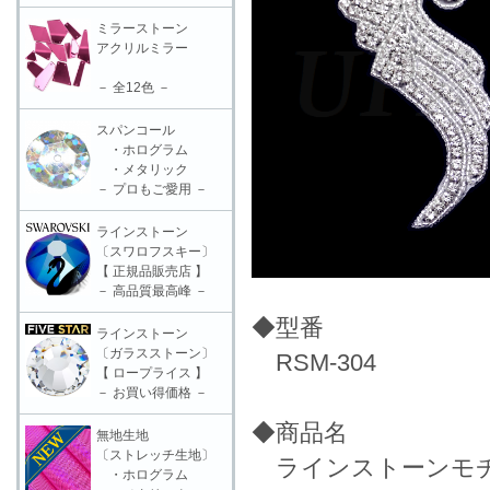
ミラーストーン
アクリルミラー
－ 全12色 －
スパンコール
・ホログラム
・メタリック
－ プロもご愛用 －
ラインストーン
〔スワロフスキー〕
【 正規品販売店 】
－ 高品質最高峰 －
◆型番
ラインストーン
〔ガラスストーン〕
RSM-304
【 ロープライス 】
－ お買い得価格 －
◆商品名
無地生地
〔ストレッチ生地〕
ラインストーンモチー
・ホログラム