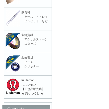
副資材
・ケース ・トレイ
・ピンセット など
装飾資材
・アクリルストーン
・スタッズ
装飾資材
・ビーズ
・グリッター
lululemon
ルルレモン
【正規品販売店】
★ 売りつくし ★