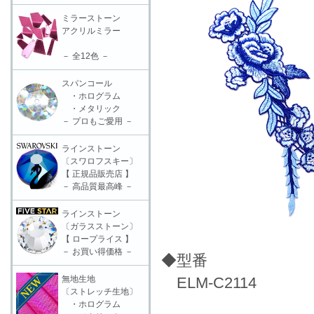
ミラーストーン
アクリルミラー
－ 全12色 －
スパンコール
・ホログラム
・メタリック
－ プロもご愛用 －
ラインストーン
〔スワロフスキー〕
【 正規品販売店 】
－ 高品質最高峰 －
ラインストーン
〔ガラスストーン〕
【 ロープライス 】
－ お買い得価格 －
◆型番
無地生地
ELM-C2114
〔ストレッチ生地〕
・ホログラム