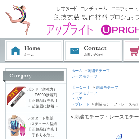
ホーム
>
刺繍モチーフ
レースモチーフ
【 ーCー 】
>
刺繍モチーフ
ボンド（超強力）
レースモチーフ
・E6000接着剤
・ペア
【 正規品販売店 】
・ブレード
> 刺繍モチーフ・レースモチ
－ 超強固に接着 －
刺繍モチーフ・レースモチーフ
レオタード型紙
コスチューム型紙
【 正規品販売店 】
－ 手作り衣装に －