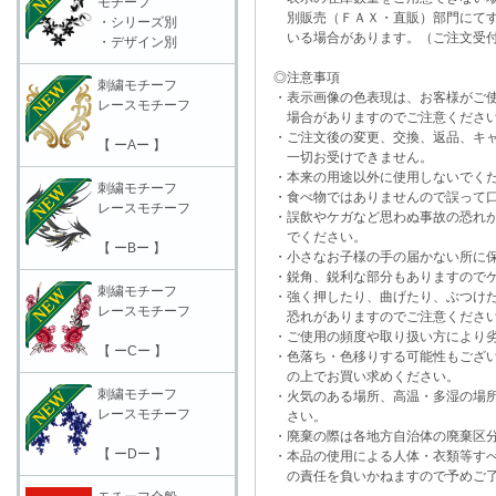
モチーフ
別販売（ＦＡＸ・直販）部門にてす
・シリーズ別
いる場合があります。（ご注文受付
・デザイン別
◎注意事項
刺繍モチーフ
・表示画像の色表現は、お客様がご使
レースモチーフ
場合がありますのでご注意くださ
・ご注文後の変更、交換、返品、キャ
【 ーAー 】
一切お受けできません。
・本来の用途以外に使用しないでく
刺繍モチーフ
・食べ物ではありませんので誤って口
レースモチーフ
・誤飲やケガなど思わぬ事故の恐れが
でください。
【 ーBー 】
・小さなお子様の手の届かない所に保
・鋭角、鋭利な部分もありますのでケ
刺繍モチーフ
・強く押したり、曲げたり、ぶつけた
レースモチーフ
恐れがありますのでご注意くださ
・ご使用の頻度や取り扱い方により劣
【 ーCー 】
・色落ち・色移りする可能性もござい
の上でお買い求めください。
刺繍モチーフ
・火気のある場所、高温・多湿の場所
レースモチーフ
さい。
・廃棄の際は各地方自治体の廃棄区分
【 ーDー 】
・本品の使用による人体・衣類等すべ
の責任を負いかねますので予めご了