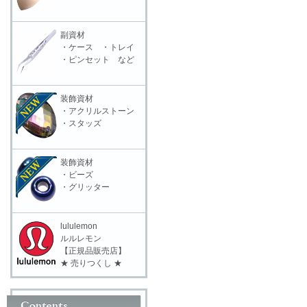
副資材
・ケース ・トレイ
・ピンセット など
装飾資材
・アクリルストーン
・スタッズ
装飾資材
・ビーズ
・グリッター
lululemon
ルルレモン
【正規品販売店】
★ 売りつくし ★