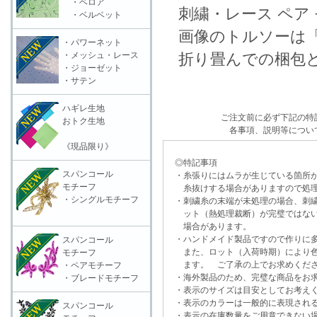
・ベロア
刺繍・レース ペア 
・ベルベット
画像のトルソーは「
・パワーネット
・メッシュ・レース
折り畳んでの梱包と
・ジョーゼット
・サテン
ハギレ生地
ご注文前に必ず下記の特
おトク生地
各事項、説明等につい
《現品限り》
◎特記事項
スパンコール
・糸張りにはムラが生じている箇所が
モチーフ
糸抜けする場合がありますので処理
・シングルモチーフ
・刺繍糸の末端が未処理の場合、刺繍
ット（熱処理裁断）が完璧ではない
場合があります。
・ハンドメイド製品ですので作りに多
スパンコール
また、ロット（入荷時期）により色
モチーフ
ます。 ご了承の上でお求めくだ
・ペアモチーフ
・海外製品のため、完璧な商品をお求
・ブレードモチーフ
・表示のサイズは目安としてお考え
・表示のカラーは一般的に表現される
スパンコール
・表示の在庫数量をご用意できない