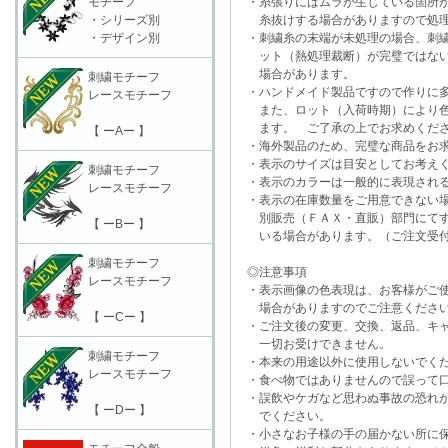
モチーフ
・糸張りにはムラが生じている箇所が
・シリーズ別
糸抜けする場合がありますので処理
・デザイン別
・刺繍糸の末端が未処理の場合、刺繍
ット（熱処理裁断）が完璧ではない
場合があります。
刺繍モチーフ
・ハンドメイド製品ですので作りに多
レースモチーフ
また、ロット（入荷時期）により色
ます。 ご了承の上でお求めくだ
【 ーAー 】
・海外製品のため、完璧な商品をお求
・表示のサイズは目安としてお考え
刺繍モチーフ
・表示のカラーは一般的に表現される
レースモチーフ
・表示の在庫数量をご用意できない
別販売（ＦＡＸ・直販）部門にてす
【 ーBー 】
いる場合があります。（ご注文受付
刺繍モチーフ
◎注意事項
レースモチーフ
・表示画像の色表現は、お客様がご使
場合がありますのでご注意くださ
【 ーCー 】
・ご注文後の変更、交換、返品、キャ
一切お受けできません。
刺繍モチーフ
・本来の用途以外に使用しないでく
レースモチーフ
・食べ物ではありませんので誤って口
・誤飲やケガなど思わぬ事故の恐れが
【 ーDー 】
でください。
・小さなお子様の手の届かない所に保