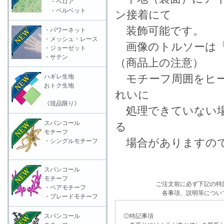
・ベロア
・ベルベット
ン接着にて
装飾可能です。
・パワーネット
・メッシュ・レース
画像のトルソーは「
・ジョーゼット
・サテン
（商品上の注意）
モチーフ周囲をヒー
ハギレ生地
おトク生地
れいに
《現品限り》
処理できていない場
スパンコール
る
モチーフ
場合がありますので
・シングルモチーフ
スパンコール
モチーフ
ご注文前に必ず下記の特
・ペアモチーフ
各事項、説明等につい
・ブレードモチーフ
スパンコール
◎特記事項