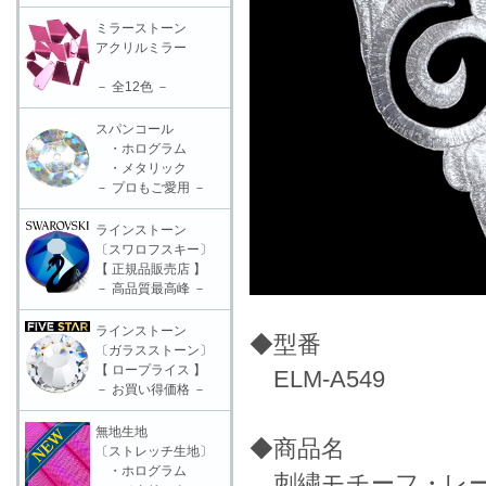
ミラーストーン
アクリルミラー
－ 全12色 －
スパンコール
・ホログラム
・メタリック
－ プロもご愛用 －
ラインストーン
〔スワロフスキー〕
【 正規品販売店 】
－ 高品質最高峰 －
ラインストーン
◆型番
〔ガラスストーン〕
【 ロープライス 】
ELM-A549
－ お買い得価格 －
無地生地
◆商品名
〔ストレッチ生地〕
・ホログラム
刺繍モチーフ・レース