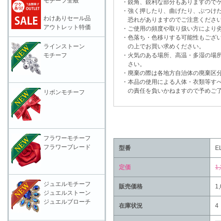
モチーフ全般
・鋭角、鋭利な部分もありますのでケ
・強く押したり、曲げたり、ぶつけた
わけありセール品
恐れがありますのでご注意くださ
アウトレット特価
・ご使用の頻度や取り扱い方により劣
・色落ち・色移りする可能性もござい
ラインストーン
の上でお買い求めください。
モチーフ
・火気のある場所、高温・多湿の場所
さい。
・廃棄の際は各地方自治体の廃棄区分
・本品の使用による人体・衣類等すべ
の責任を負いかねますので予めご了
リボンモチーフ
フラワーモチーフ
フラワーブレード
型番
E
定価
1
ジュエルモチーフ
販売価格
1
ジュエルストーン
ジュエルブローチ
在庫状況
4