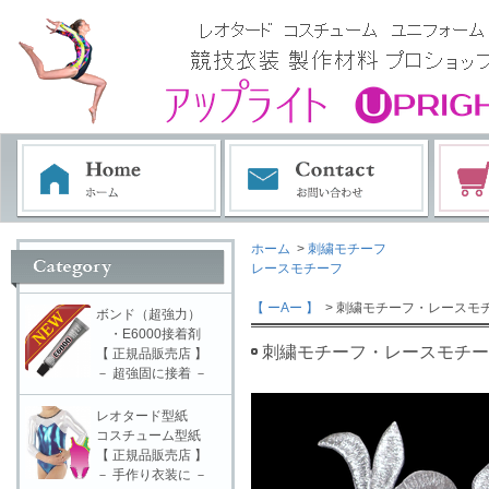
ホーム
>
刺繍モチーフ
レースモチーフ
【 ーAー 】
> 刺繍モチーフ・レースモチ
ボンド（超強力）
・E6000接着剤
刺繍モチーフ・レースモチーフ
【 正規品販売店 】
－ 超強固に接着 －
レオタード型紙
コスチューム型紙
【 正規品販売店 】
－ 手作り衣装に －