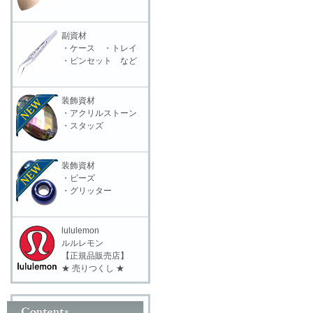
副資材
・ケース ・トレイ
・ピンセット など
装飾資材
・アクリルストーン
・スタッズ
装飾資材
・ビーズ
・グリッター
lululemon
ルルレモン
【正規品販売店】
★ 売りつくし ★