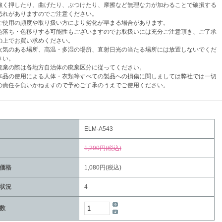
く押したり、曲げたり、ぶつけたり、摩擦など無理な力が加わることで破損する
がありますのでご注意ください。
使用の頻度や取り扱い方により劣化が早まる場合があります。
落ち・色移りする可能性もございますのでお取扱いには充分ご注意頂き、ご了承
でお買い求めください。
気のある場所、高温・多湿の場所、直射日光の当たる場所には放置しないでくだ
い。
棄の際は各地方自治体の廃棄区分に従ってください。
品の使用による人体・衣類等すべての製品への損傷に関しましては弊社では一切
任を負いかねますので予めご了承のうえでご使用ください。
ELM-A543
1,290円(税込)
価格
1,080円(税込)
状況
4
数