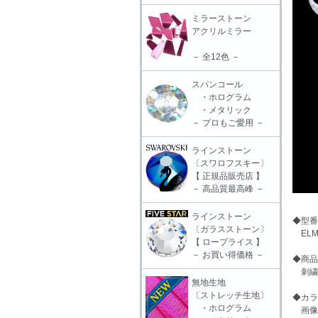
ミラーストーン
アクリルミラー
－ 全12色 －
スパンコール
・ホログラム
・メタリック
－ プロもご愛用 －
ラインストーン
〔スワロフスキー〕
【 正規品販売店 】
－ 高品質最高峰 －
ラインストーン
◆型番
〔ガラスストーン〕
ELM-
【 ロープライス 】
－ お買い得価格 －
◆商品
刺繍モ
無地生地
〔ストレッチ生地〕
◆カラ
・ホログラム
画像