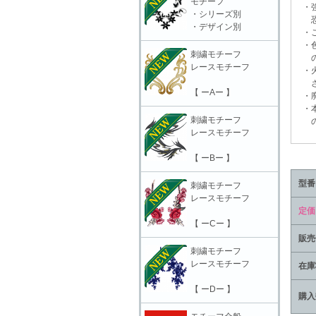
モチーフ
・強
・シリーズ別
恐れ
・デザイン別
・ご
・色
刺繍モチーフ
の上
レースモチーフ
・火
さ
【 ーAー 】
・廃
・本
刺繍モチーフ
の責
レースモチーフ
【 ーBー 】
型番
刺繍モチーフ
レースモチーフ
定価
【 ーCー 】
販売
刺繍モチーフ
レースモチーフ
在庫
【 ーDー 】
購入