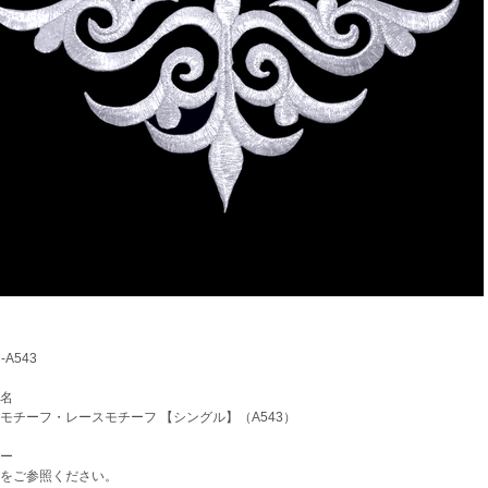
A543
名
チーフ・レースモチーフ 【シングル】（A543）
ー
をご参照ください。