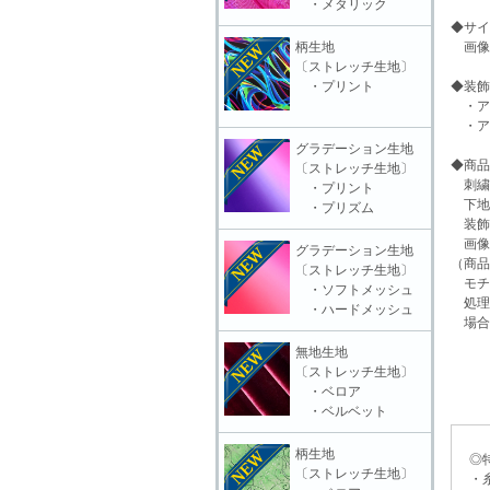
・メタリック
◆サイ
柄生地
画像
〔ストレッチ生地〕
・プリント
◆装飾
・ア
・ア
グラデーション生地
◆商品
〔ストレッチ生地〕
刺繍
・プリント
下地
・プリズム
装飾
画像
グラデーション生地
（商品
〔ストレッチ生地〕
モチ
・ソフトメッシュ
処理
・ハードメッシュ
場合
無地生地
〔ストレッチ生地〕
・ベロア
・ベルベット
柄生地
◎特
〔ストレッチ生地〕
・糸