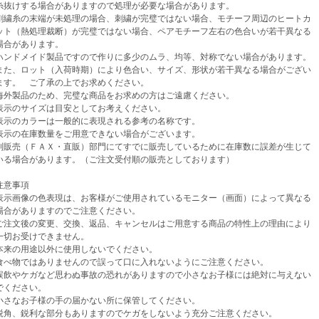
けする場合がありますので処理が必要な場合があります。
繍糸の末端が未処理の場合、刺繍が完璧ではない場合、モチーフ周辺のヒートカ
（熱処理裁断）が完璧ではない場合、ペアモチーフ左右の色合いが若干異なる
があります。
ンドメイド製品ですので作りに多少のムラ、均等、対称でない場合があります。
、ロット（入荷時期）により色合い、サイズ、形状が若干異なる場合がござい
。 ご了承の上でお求めください。
外製品のため、完璧な商品をお求めの方はご遠慮ください。
示のサイズは目安としてお考えください。
示のカラーは一般的に表現される参考の名称です。
示の在庫数量をご用意できない場合がございます。
売（ＦＡＸ・直販）部門にてすでに販売しているために在庫数に誤差が生じて
場合があります。（ご注文受付順の販売としております）
意事項
示画像の色表現は、お客様がご使用されているモニター（画面）によって異なる
がありますのでご注意ください。
注文後の変更、交換、返品、キャンセルはご用意する商品の特性上の理由により
お受けできません。
来の用途以外に使用しないでください。
べ物ではありませんので誤って口に入れないようにご注意ください。
飲やケガなど思わぬ事故の恐れがありますので小さなお子様には絶対に与えない
ください。
さなお子様の手の届かない所に保管してください。
角、鋭利な部分もありますのでケガをしないよう充分ご注意ください。