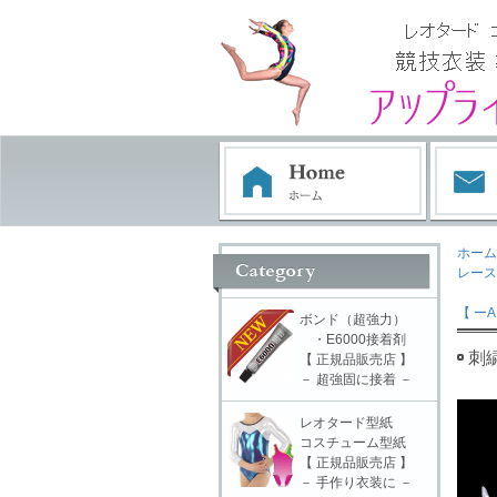
ホーム
レース
【 ーA
ボンド（超強力）
・E6000接着剤
刺
【 正規品販売店 】
－ 超強固に接着 －
レオタード型紙
コスチューム型紙
【 正規品販売店 】
－ 手作り衣装に －