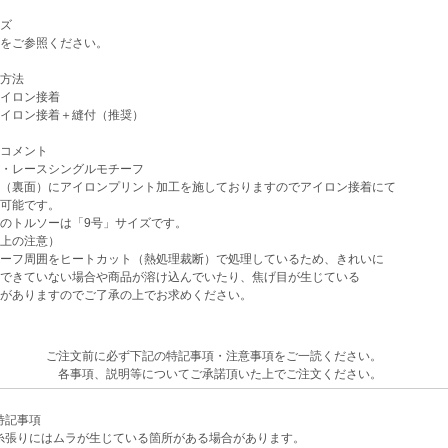
ズ
をご参照ください。
方法
イロン接着
イロン接着＋縫付（推奨）
コメント
・レースシングルモチーフ
（裏面）にアイロンプリント加工を施しておりますのでアイロン接着にて
可能です。
のトルソーは「9号」サイズです。
上の注意）
ーフ周囲をヒートカット（熱処理裁断）で処理しているため、きれいに
できていない場合や商品が溶け込んでいたり、焦げ目が生じている
がありますのでご了承の上でお求めください。
ご注文前に必ず下記の特記事項・注意事項をご一読ください。
各事項、説明等についてご承諾頂いた上でご注文ください。
記事項
張りにはムラが生じている箇所がある場合があります。