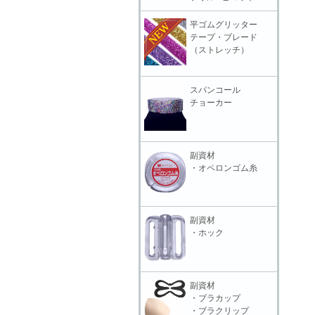
平ゴムグリッター
テープ・ブレード
（ストレッチ）
スパンコール
チョーカー
副資材
・オペロンゴム糸
副資材
・ホック
副資材
・ブラカップ
・ブラクリップ