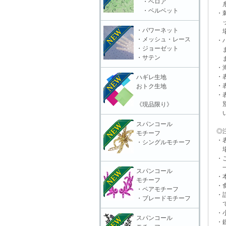
・ベロア
糸抜
・ベルベット
・刺
ット
・パワーネット
場合
・メッシュ・レース
・ハ
・ジョーゼット
また
・サテン
ます
・海
・表
ハギレ生地
・表
おトク生地
・表
別販
《現品限り》
いる
スパンコール
◎注
モチーフ
・表
・シングルモチーフ
場合
・ご
一切
スパンコール
・本
モチーフ
・食
・ペアモチーフ
・誤
・ブレードモチーフ
で
・小
スパンコール
・鋭