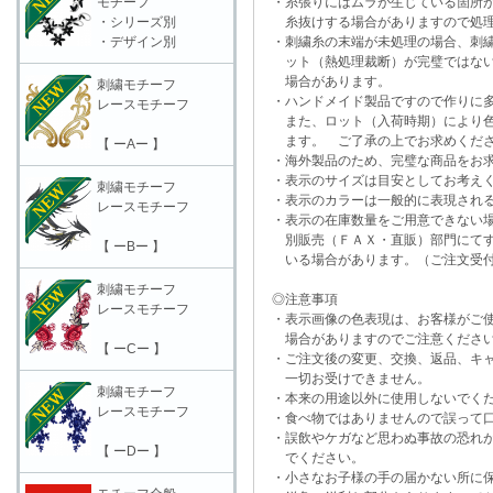
モチーフ
・糸張りにはムラが生じている箇所が
・シリーズ別
糸抜けする場合がありますので処理
・デザイン別
・刺繍糸の末端が未処理の場合、刺繍
ット（熱処理裁断）が完璧ではない
場合があります。
刺繍モチーフ
・ハンドメイド製品ですので作りに多
レースモチーフ
また、ロット（入荷時期）により色
ます。 ご了承の上でお求めくだ
【 ーAー 】
・海外製品のため、完璧な商品をお求
・表示のサイズは目安としてお考え
刺繍モチーフ
・表示のカラーは一般的に表現される
レースモチーフ
・表示の在庫数量をご用意できない
別販売（ＦＡＸ・直販）部門にてす
【 ーBー 】
いる場合があります。（ご注文受付
刺繍モチーフ
◎注意事項
レースモチーフ
・表示画像の色表現は、お客様がご使
場合がありますのでご注意くださ
【 ーCー 】
・ご注文後の変更、交換、返品、キャ
一切お受けできません。
刺繍モチーフ
・本来の用途以外に使用しないでく
レースモチーフ
・食べ物ではありませんので誤って口
・誤飲やケガなど思わぬ事故の恐れが
【 ーDー 】
でください。
・小さなお子様の手の届かない所に保