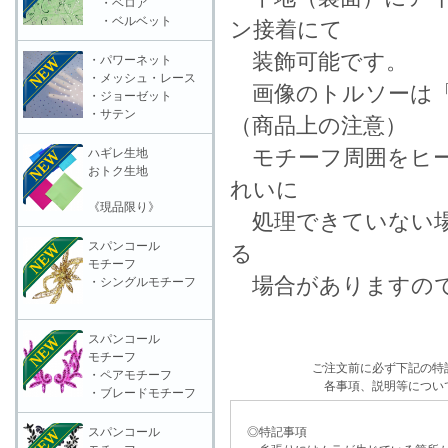
・ベロア
・ベルベット
ン接着にて
装飾可能です。
・パワーネット
・メッシュ・レース
画像のトルソーは「
・ジョーゼット
・サテン
（商品上の注意）
モチーフ周囲をヒー
ハギレ生地
おトク生地
れいに
《現品限り》
処理できていない場
スパンコール
る
モチーフ
場合がありますので
・シングルモチーフ
スパンコール
モチーフ
ご注文前に必ず下記の特
・ペアモチーフ
各事項、説明等につい
・ブレードモチーフ
スパンコール
◎特記事項