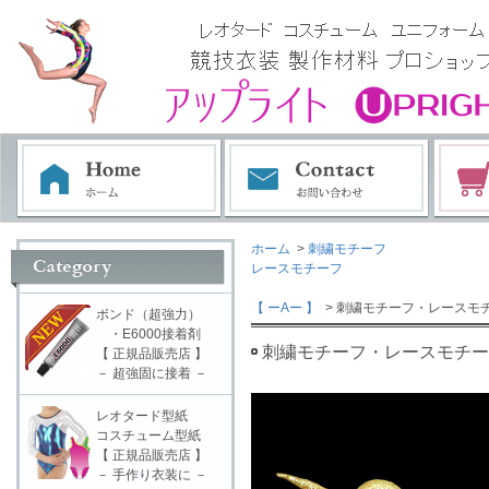
ホーム
>
刺繍モチーフ
レースモチーフ
【 ーAー 】
> 刺繍モチーフ・レースモチ
ボンド（超強力）
・E6000接着剤
刺繍モチーフ・レースモチーフ
【 正規品販売店 】
－ 超強固に接着 －
レオタード型紙
コスチューム型紙
【 正規品販売店 】
－ 手作り衣装に －