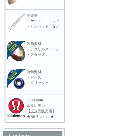
副資材
・ケース ・トレイ
・ピンセット など
装飾資材
・アクリルストーン
・スタッズ
装飾資材
・ビーズ
・グリッター
lululemon
ルルレモン
【正規品販売店】
★ 売りつくし ★