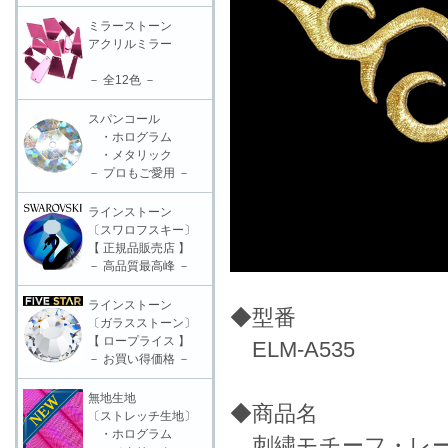
ミラーストーン
アクリルミラー
－ 全12色 －
スパンコール
・ホログラム
・メタリック
－ プロもご愛用 －
ラインストーン
〔スワロフスキー〕
【 正規品販売店 】
－ 高品質最高峰 －
ラインストーン
◆型番
〔ガラスストーン〕
【 ロープライス 】
ELM-A535
－ お買い得価格 －
無地生地
◆商品名
〔ストレッチ生地〕
・ホログラム
刺繍モチーフ・レース