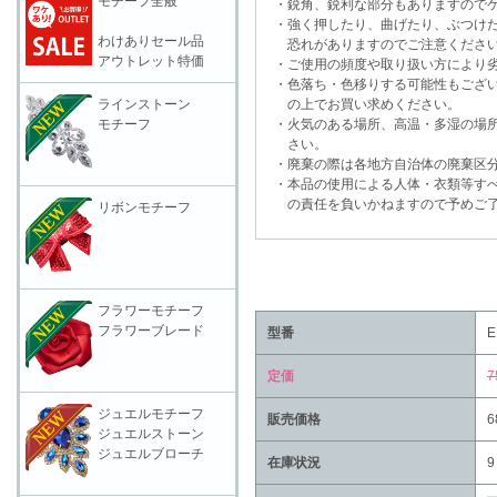
モチーフ全般
・鋭角、鋭利な部分もありますのでケ
・強く押したり、曲げたり、ぶつけた
わけありセール品
恐れがありますのでご注意くださ
アウトレット特価
・ご使用の頻度や取り扱い方により劣
・色落ち・色移りする可能性もござい
ラインストーン
の上でお買い求めください。
モチーフ
・火気のある場所、高温・多湿の場所
さい。
・廃棄の際は各地方自治体の廃棄区分
・本品の使用による人体・衣類等すべ
の責任を負いかねますので予めご了
リボンモチーフ
フラワーモチーフ
フラワーブレード
型番
E
定価
7
ジュエルモチーフ
販売価格
6
ジュエルストーン
ジュエルブローチ
在庫状況
9