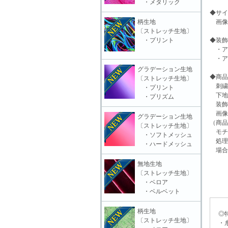
・メタリック
◆サイ
柄生地
画像
〔ストレッチ生地〕
・プリント
◆装飾
・ア
・ア
グラデーション生地
◆商品
〔ストレッチ生地〕
刺繍
・プリント
下地
・プリズム
装飾
画像
グラデーション生地
（商品
〔ストレッチ生地〕
モチ
・ソフトメッシュ
処理
・ハードメッシュ
場合
無地生地
〔ストレッチ生地〕
・ベロア
・ベルベット
柄生地
◎特
〔ストレッチ生地〕
・糸