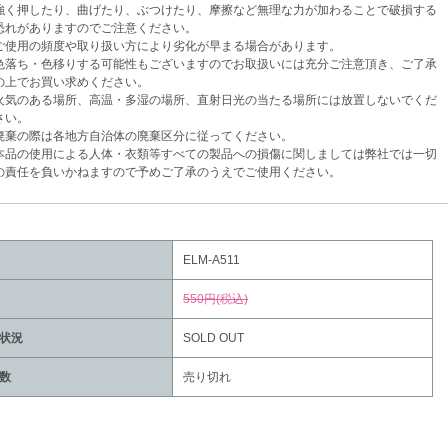
く押したり、曲げたり、ぶつけたり、摩擦など無理な力が加わることで破損する
がありますのでご注意ください。
使用の頻度や取り扱い方により劣化が早まる場合があります。
落ち・色移りする可能性もございますのでお取扱いには充分ご注意頂き、ご了承
でお買い求めください。
気のある場所、高温・多湿の場所、直射日光の当たる場所には放置しないでくだ
い。
棄の際は各地方自治体の廃棄区分に従ってください。
品の使用による人体・衣類等すべての製品への損傷に関しましては弊社では一切
任を負いかねますので予めご了承のうえでご使用ください。
ELM-A511
550円(税込)
状況
SOLD OUT
数
売り切れ