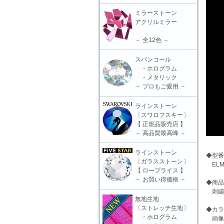
ミラーストーン
アクリルミラー
－ 全12色 －
スパンコール
・ホログラム
・メタリック
－ プロもご愛用 －
ラインストーン
〔スワロフスキー〕
【 正規品販売店 】
－ 高品質最高峰 －
ラインストーン
◆型番
〔ガラスストーン〕
ELM-
【 ロープライス 】
－ お買い得価格 －
◆商品
刺繍モ
無地生地
〔ストレッチ生地〕
◆カラ
・ホログラム
画像