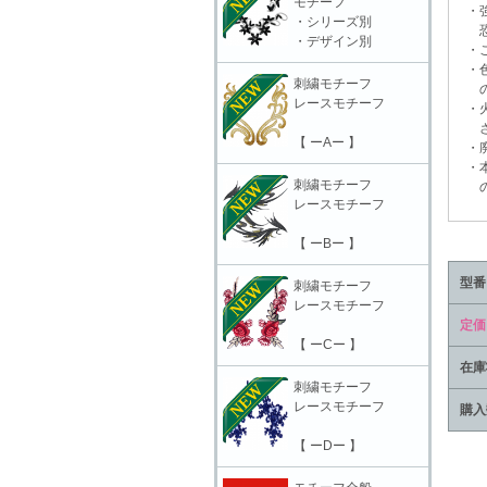
モチーフ
・強
・シリーズ別
恐れ
・デザイン別
・ご
・色
刺繍モチーフ
の上
レースモチーフ
・火
さ
【 ーAー 】
・廃
・本
刺繍モチーフ
の責
レースモチーフ
【 ーBー 】
型番
刺繍モチーフ
レースモチーフ
定価
【 ーCー 】
在庫
刺繍モチーフ
レースモチーフ
購入
【 ーDー 】