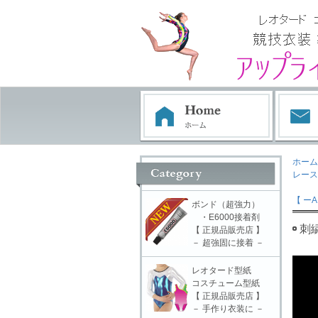
ホーム
レース
【 ーA
ボンド（超強力）
・E6000接着剤
刺
【 正規品販売店 】
－ 超強固に接着 －
レオタード型紙
コスチューム型紙
【 正規品販売店 】
－ 手作り衣装に －