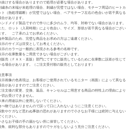
けする場合がありますので処理が必要な場合があります。
繍糸の末端が未処理の場合、刺繍が完璧ではない場合、モチーフ周辺のヒートカ
（熱処理裁断）が完璧ではない場合、ペアモチーフ左右の色合いが若干異なる
があります。
ンドメイド製品ですので作りに多少のムラ、均等、対称でない場合があります。
、ロット（入荷時期）により色合い、サイズ、形状が若干異なる場合がござい
。 ご了承の上でお求めください。
外製品のため、完璧な商品をお求めの方はご遠慮ください。
示のサイズは目安としてお考えください。
示のカラーは一般的に表現される参考の名称です。
示の在庫数量をご用意できない場合がございます。
売（ＦＡＸ・直販）部門にてすでに販売しているために在庫数に誤差が生じて
場合があります。（ご注文受付順の販売としております）
意事項
示画像の色表現は、お客様がご使用されているモニター（画面）によって異なる
がありますのでご注意ください。
注文後の変更、交換、返品、キャンセルはご用意する商品の特性上の理由により
お受けできません。
来の用途以外に使用しないでください。
べ物ではありませんので誤って口に入れないようにご注意ください。
飲やケガなど思わぬ事故の恐れがありますので小さなお子様には絶対に与えない
ください。
さなお子様の手の届かない所に保管してください。
角、鋭利な部分もありますのでケガをしないよう充分ご注意ください。