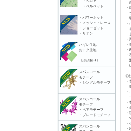
・ベロア
糸抜
・ベルベット
・刺
ット
・パワーネット
場合
・メッシュ・レース
・ハ
・ジョーゼット
また
・サテン
ます
・海
・表
ハギレ生地
・表
おトク生地
・表
別販
《現品限り》
いる
スパンコール
◎注
モチーフ
・表
・シングルモチーフ
場合
・ご
一切
スパンコール
・本
モチーフ
・食
・ペアモチーフ
・誤
・ブレードモチーフ
で
・小
スパンコール
・鋭