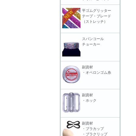
平ゴムグリッター
テープ・ブレード
（ストレッチ）
スパンコール
チョーカー
副資材
・オペロンゴム糸
副資材
・ホック
副資材
・ブラカップ
・ブラクリップ