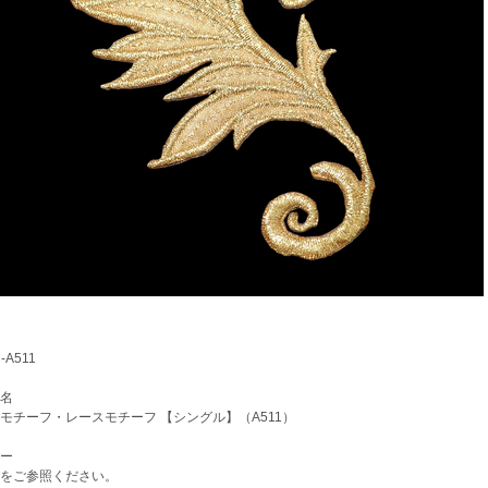
A511
名
チーフ・レースモチーフ 【シングル】（A511）
ー
をご参照ください。