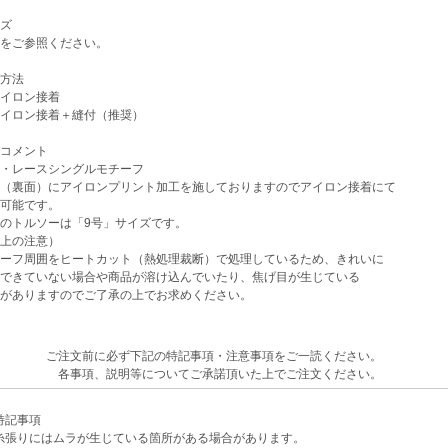
ズ
をご参照ください。
方法
イロン接着
イロン接着＋縫付（推奨）
コメント
・レースシングルモチーフ
（裏面）にアイロンプリント加工を施しておりますのでアイロン接着にて
可能です。
のトルソーは「9号」サイズです。
上の注意）
ーフ周囲をヒートカット（熱処理裁断）で処理しているため、きれいに
できていない場合や商品が溶け込んでいたり、焦げ目が生じている
がありますのでご了承の上でお求めください。
ご注文前に必ず下記の特記事項・注意事項をご一読ください。
各事項、説明等についてご承諾頂いた上でご注文ください。
記事項
張りにはムラが生じている箇所がある場合があります。