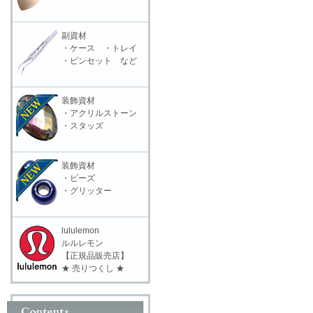
副資材
・ケース ・トレイ
・ピンセット など
装飾資材
・アクリルストーン
・スタッズ
装飾資材
・ビーズ
・グリッター
lululemon
ルルレモン
【正規品販売店】
★ 売りつくし ★