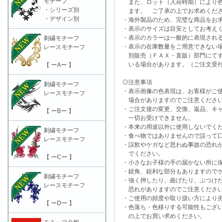
モチーフ
また、ロット（入荷時期）により色
・シリーズ別
ます。 ご了承の上でお求めくだ
・デザイン別
・海外製品のため、完璧な商品をお求
・表示のサイズは目安としてお考え
・表示のカラーは一般的に表現される
刺繍モチーフ
・表示の在庫数量をご用意できない
レースモチーフ
別販売（ＦＡＸ・直販）部門にてす
いる場合があります。（ご注文受付
【 ーAー 】
◎注意事項
刺繍モチーフ
・表示画像の色表現は、お客様がご使
レースモチーフ
場合がありますのでご注意くださ
・ご注文後の変更、交換、返品、キャ
【 ーBー 】
一切お受けできません。
・本来の用途以外に使用しないでく
刺繍モチーフ
・食べ物ではありませんので誤って口
レースモチーフ
・誤飲やケガなど思わぬ事故の恐れが
でください。
【 ーCー 】
・小さなお子様の手の届かない所に保
・鋭角、鋭利な部分もありますのでケ
刺繍モチーフ
・強く押したり、曲げたり、ぶつけた
レースモチーフ
恐れがありますのでご注意くださ
・ご使用の頻度や取り扱い方により劣
【 ーDー 】
・色落ち・色移りする可能性もござい
の上でお買い求めください。