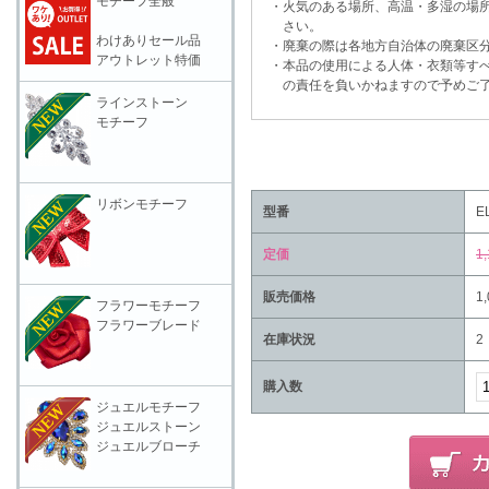
モチーフ全般
・火気のある場所、高温・多湿の場所
さい。
わけありセール品
・廃棄の際は各地方自治体の廃棄区分
アウトレット特価
・本品の使用による人体・衣類等すべ
の責任を負いかねますので予めご了
ラインストーン
モチーフ
リボンモチーフ
型番
E
定価
1
販売価格
1
フラワーモチーフ
フラワーブレード
在庫状況
2
購入数
ジュエルモチーフ
ジュエルストーン
ジュエルブローチ