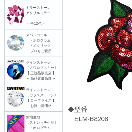
ミラーストーン
アクリルミラー
－ 全12色 －
スパンコール
・ホログラム
・メタリック
－ プロもご愛用 －
ラインストーン
〔スワロフスキー〕
【 正規品販売店 】
－ 高品質最高峰 －
ラインストーン
〔ガラスストーン〕
【 ロープライス 】
－ お買い得価格 －
◆型番
無地生地
ELM-B8208
〔ストレッチ生地〕
・ホログラム