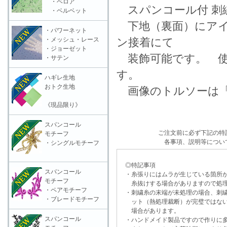
・ベロア
スパンコール付 刺
・ベルベット
下地（裏面）にアイ
・パワーネット
・メッシュ・レース
ン接着にて
・ジョーゼット
装飾可能です。 使
・サテン
す。
ハギレ生地
おトク生地
画像のトルソーは「
《現品限り》
スパンコール
ご注文前に必ず下記の特
モチーフ
各事項、説明等につい
・シングルモチーフ
◎特記事項
スパンコール
・糸張りにはムラが生じている箇所が
モチーフ
糸抜けする場合がありますので処理
・ペアモチーフ
・刺繍糸の末端が未処理の場合、刺繍
・ブレードモチーフ
ット（熱処理裁断）が完璧ではない
場合があります。
スパンコール
・ハンドメイド製品ですので作りに多